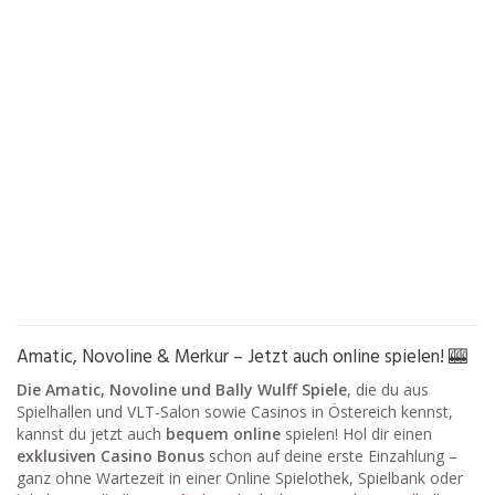
Amatic, Novoline & Merkur – Jetzt auch online spielen! 🎰
Die Amatic, Novoline und Bally Wulff Spiele
, die du aus
Spielhallen und VLT-Salon sowie Casinos in Östereich kennst,
kannst du jetzt auch
bequem online
spielen! Hol dir einen
exklusiven Casino Bonus
schon auf deine erste Einzahlung –
ganz ohne Wartezeit in einer Online Spielothek, Spielbank oder