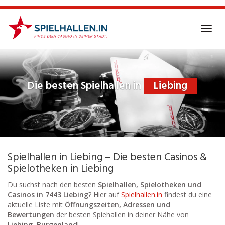
Skip
to
main
Toggl
content
navig
Die besten Spielhallen in
Liebing
Spielhallen in Liebing – Die besten Casinos &
Spielotheken in Liebing
Du suchst nach den besten
Spielhallen, Spielotheken und
Casinos in 7443 Liebing
? Hier auf
Spielhallen.in
findest du eine
aktuelle Liste mit
Öffnungszeiten, Adressen und
Bewertungen
der besten Spiehallen in deiner Nähe von
Liebing, Burgenland
!