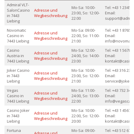
Admiral VLT-
Mo-Sa: 10:00-
Tel: +43 1 23456
SalonCasino
Adresse und
23:00, So: 12:00-
Email:
in 7443
Wegbeschreibung
22:00
support@admira
Liebing
Novomatic
Mo-Sa: 09:00-
Tel: +43 1 87654
Adresse und
Casino in
22:00, So: 11:00-
Email:
Wegbeschreibung
7443 Liebing
21:00
info@novomatic
Casino
Mo-Sa: 12:00-
Tel: +43 1 56789
Adresse und
Austria in
24:00, So: 14:00-
Email:
Wegbeschreibung
7443 Liebing
23:00
kontakt@casino
Joker Casino
Mo-Sa: 10:00-
Tel: +43 316 234
Adresse und
in 7443
23:00, So: 12:00-
Email:
Wegbeschreibung
Liebing
21:00
service@jokerca
Vegas
Mo-Sa: 11:00-
Tel: +43 732 345
Adresse und
Casino in
24:00, So: 13:00-
Email:
Wegbeschreibung
7443 Liebing
22:00
info@vegascasi
Casino Joker
Mo-Sa: 10:00-
Tel: +43 1 45678
Adresse und
in 7443
22:00, So: 12:00-
Email:
Wegbeschreibung
Liebing
20:00
kontakt@casino
Fortuna
Mo-Sa: 09:00-
Tel: +43 512 678
Adresse und