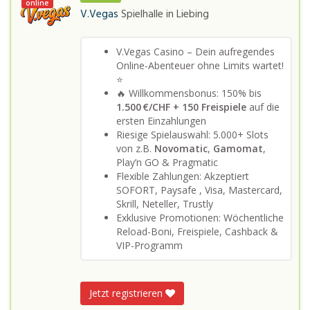
online
V.Vegas
Spielhalle in
Liebing
V.Vegas Casino – Dein aufregendes
Online-Abenteuer ohne Limits wartet!
⭐
🔥 Willkommensbonus: 150% bis
1.500 €/CHF + 150 Freispiele
auf die
ersten Einzahlungen
Riesige Spielauswahl: 5.000+ Slots
von z.B.
Novomatic
,
Gamomat
,
Play’n GO & Pragmatic
Flexible Zahlungen: Akzeptiert
SOFORT, Paysafe , Visa, Mastercard,
Skrill, Neteller, Trustly
Exklusive Promotionen: Wöchentliche
Reload-Boni, Freispiele, Cashback &
VIP-Programm
Jetzt registrieren