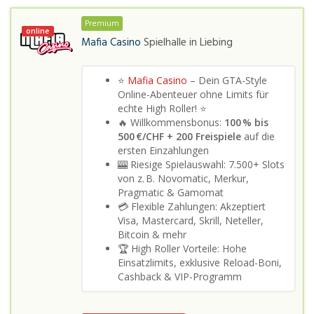
Premium
online
Mafia Casino
Spielhalle in
Liebing
⭐
Mafia Casino
– Dein GTA-Style
Online-Abenteuer ohne Limits für
echte High Roller! ⭐
🔥 Willkommensbonus:
100 % bis
500 €/CHF + 200 Freispiele
auf die
ersten Einzahlungen
🎰 Riesige Spielauswahl: 7.500+ Slots
von z. B. Novomatic, Merkur,
Pragmatic & Gamomat
💳 Flexible Zahlungen: Akzeptiert
Visa, Mastercard, Skrill, Neteller,
Bitcoin & mehr
🏆 High Roller Vorteile: Hohe
Einsatzlimits, exklusive Reload-Boni,
Cashback & VIP-Programm