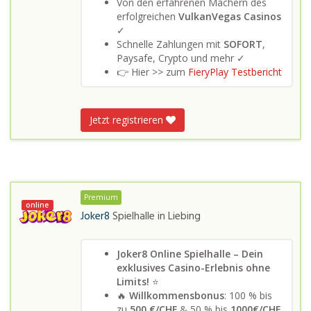
Von den erfahrenen Machern des
erfolgreichen
VulkanVegas Casinos
✓
Schnelle Zahlungen mit
SOFORT
,
Paysafe, Crypto und mehr ✓
👉 Hier >> zum
FieryPlay Testbericht
Jetzt registrieren
Premium
online
Joker8
Spielhalle in
Liebing
Joker8 Online Spielhalle – Dein
exklusives Casino-Erlebnis ohne
Limits!
⭐
🔥
Willkommensbonus
: 100 % bis
zu
500 €/CHF
& 50 % bis
1000€/CHF