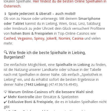
lokalen Spielhalle.
Hier findest du die besten Online Spielhallen in
Österreich.
📱
Spiele jederzeit & überall – auch mobil!
Ob von zu Hause oder unterwegs: Mit deinem
Smartphone
oder Tablet
kannst du in Liebing, Wien, Graz, Linz, Salzburg
oder Innsbruck zu jeder Uhrzeit dein Glück versuchen! Profitiere
von
hohen Boni & Freispielen
in Top-Online-Casinos wie
Cashed
,
Vegasino
,
Spinsy
,
Joker8
,
Nomini
,
Casinia
und vielen
mehr.
🔍 Wie finde ich die beste Spielhalle in Liebing,
Burgenland?
Die einfachste Möglichkeit, eine
Spielhalle in Liebing
zu finden,
ist die Nutzung unserer Landkarte oder schaue in der Tabelle
nach mit Spielhallen in deiner Nähe. Gib einfach „Spielothek in
Liebing“ ein, und du erhältst sofort die besten Ergebnisse in
deiner Nähe (
7443 Liebing
) (47.4136/16.4945).
💡
Warum Online-Casinos oft die bessere Wahl sind:
✔️
Mehr Kontrolle
über Einsätze & Spielzeiten
✔️
Exklusive Boni & Freispiele
, die es in lokalen Spielhallen nicht
gibt