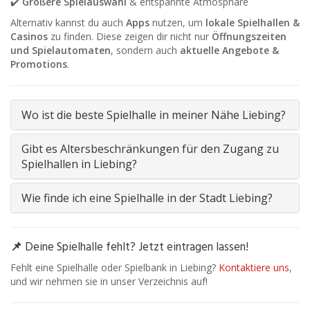
✔️
Größere Spielauswahl
& entspannte Atmosphäre
Alternativ kannst du auch
Apps
nutzen, um
lokale Spielhallen &
Casinos
zu finden. Diese zeigen dir nicht nur
Öffnungszeiten
und Spielautomaten
, sondern auch
aktuelle Angebote &
Promotions
.
Wo ist die beste Spielhalle in meiner Nähe Liebing?
Gibt es Altersbeschränkungen für den Zugang zu
Spielhallen in Liebing?
Wie finde ich eine Spielhalle in der Stadt Liebing?
📌
Deine Spielhalle fehlt? Jetzt eintragen lassen!
Fehlt eine Spielhalle oder Spielbank in Liebing?
Kontaktiere uns
,
und wir nehmen sie in unser Verzeichnis auf!