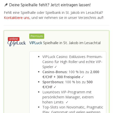
📌
Deine Spielhalle fehlt? Jetzt eintragen lassen!
Fehlt eine Spielhalle oder Spielbank in St. Jakob im Lesachtal?
Kontaktiere uns
, und wir nehmen sie in unser Verzeichnis auf!
Premium
online
VIPLuck
Spielhalle in
St. Jakob im Lesachtal
VIPLuck Casino: Exklusives Premium-
Casino für High Roller und echte VIP-
Spieler ✓
Casino-Bonus:
100 % bis zu
2.000
€/CHF + 300 Freispiele
✓
Sportbonus:
100 % bis zu
500
€/CHF
✓
Luxuriöses VIP-Programm mit
persönlichem Manager, extrem
hohen Limits ✓
Top-Slots von Novomatic, Pragmatic
Play, Gamomat und vielen weiteren