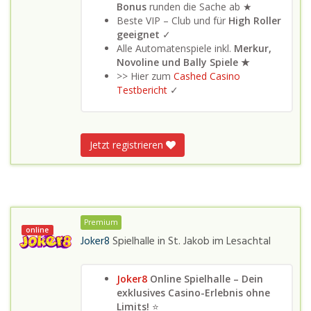
Bonus
runden die Sache ab ★
Beste VIP – Club und für
High Roller
geeignet
✓
Alle Automatenspiele inkl.
Merkur,
Novoline und Bally Spiele ★
>> Hier zum
Cashed Casino
Testbericht
✓
Jetzt registrieren
Premium
online
Joker8
Spielhalle in
St. Jakob im Lesachtal
Joker8
Online Spielhalle – Dein
exklusives Casino-Erlebnis ohne
Limits!
⭐