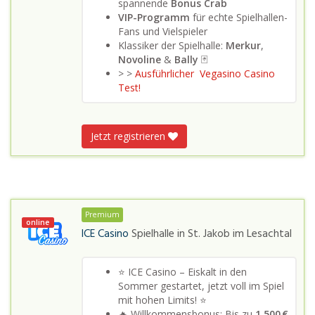
spannende
Bonus Crab
VIP-Programm
für echte Spielhallen-
Fans und Vielspieler
Klassiker der Spielhalle:
Merkur
,
Novoline
&
Bally
🃏
> >
Ausführlicher Vegasino Casino
Test!
Jetzt registrieren
Premium
online
ICE Casino
Spielhalle in
St. Jakob im Lesachtal
⭐ ICE Casino – Eiskalt in den
Sommer gestartet, jetzt voll im Spiel
mit hohen Limits! ⭐
🔥 Willkommensbonus: Bis zu
1.500 €