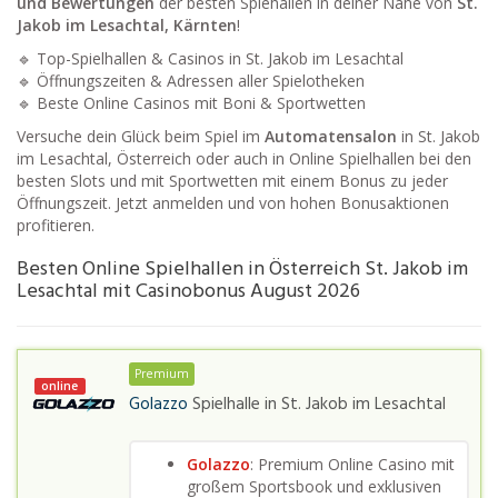
und Bewertungen
der besten Spiehallen in deiner Nähe von
St.
Jakob im Lesachtal, Kärnten
!
🔹 Top-Spielhallen & Casinos in St. Jakob im Lesachtal
🔹 Öffnungszeiten & Adressen aller Spielotheken
🔹 Beste Online Casinos mit Boni & Sportwetten
Versuche dein Glück beim Spiel im
Automatensalon
in St. Jakob
im Lesachtal, Österreich oder auch in Online Spielhallen bei den
besten Slots und mit Sportwetten mit einem Bonus zu jeder
Öffnungszeit. Jetzt anmelden und von hohen Bonusaktionen
profitieren.
Besten Online Spielhallen in Österreich St. Jakob im
Lesachtal mit Casinobonus August 2026
Premium
online
Golazzo
Spielhalle in
St. Jakob im Lesachtal
Golazzo
: Premium Online Casino mit
großem Sportsbook und exklusiven