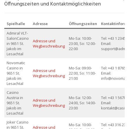
Öffnungszeiten und Kontaktmöglichkeiten
Spielhalle
Adresse
Öffnungszeiten
Kontaktinform
Admiral VLT-
SalonCasino
Mo-Sa: 10:00-
Tel: +43 1 23456
Adresse und
in 9651 St.
23:00, So: 12:00-
Email:
Wegbeschreibung
Jakob im
22:00
support@admira
Lesachtal
Novomatic
Casino in
Mo-Sa: 09:00-
Tel: +43 1 87654
Adresse und
9651 St.
22:00, So: 11:00-
Email:
Wegbeschreibung
Jakob im
21:00
info@novomatic
Lesachtal
Casino
Austria in
Mo-Sa: 12:00-
Tel: +43 1 56789
Adresse und
9651 St.
24:00, So: 14:00-
Email:
Wegbeschreibung
Jakob im
23:00
kontakt@casino
Lesachtal
Joker Casino
Mo-Sa: 10:00-
Tel: +43 316 234
in 9651 St.
Adresse und