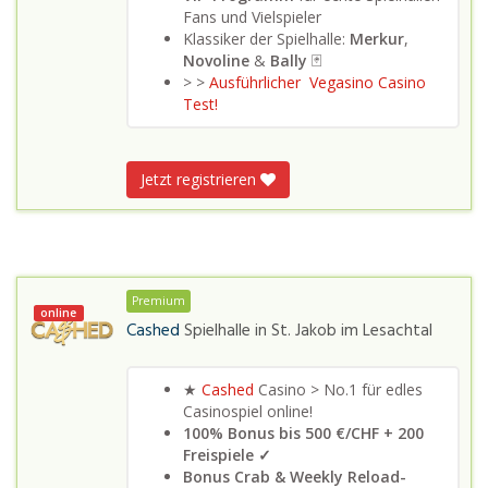
Fans und Vielspieler
Klassiker der Spielhalle:
Merkur
,
Novoline
&
Bally
🃏
> >
Ausführlicher Vegasino Casino
Test!
Jetzt registrieren
Premium
online
Cashed
Spielhalle in
St. Jakob im Lesachtal
★
Cashed
Casino > No.1 für edles
Casinospiel online!
100% Bonus bis 500 €/CHF + 200
Freispiele ✓
Bonus Crab &
Weekly Reload-