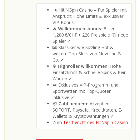
★ Hit’N’Spin Casino – Für Spieler mit
Anspruch: Hohe Limits & exklusiver
VIP-Bonus!
🔥
Willkommensbonus:
Bis zu
1.200 €/CHF
+ 220 Freispiele für neue
Spieler ✓
🎰 Klassiker wie Sizzling Hot &
weitere Top-Slots von Novoline &
Co.
✓
💎
Highroller willkommen:
Hohe
Einsatzlimits & Schnelle Spins & Kein
Warten ✓
👑 Exklusives VIP-Programm und
Sportwetten mit Top-Quoten
inklusive ✓
💳
Zahl bequem:
Akzeptiert
SOFORT, Paysafe, Kreditkarten, E-
Wallets & Kryptowährungen ✓
Zum
Testbericht des HitNSpin Casino