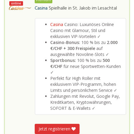
Premium
online
Casina
Spielhalle in
St. Jakob im Lesachtal
Casina
Casino: Luxuriöses Online
Casino mit Glamour, Stil und
exklusiven VIP-Vorteilen ✓
Casino-Bonus:
100 % bis zu
2.000
€/CHF + 300 Freispiele
auf
ausgewählte Novoline-Slots ✓
Sportbonus:
100 % bis zu
500
€/CHF
für neue Sportwetten-Kunden
✓
Perfekt für High Roller mit
exklusivem VIP-Programm, hohen
Limits und persönlichem Service ✓
Zahlungen mit Revolut, Google Pay,
Kreditkarten, Kryptowährungen,
SOFORT & E-Wallets ✓
Jetzt registrieren