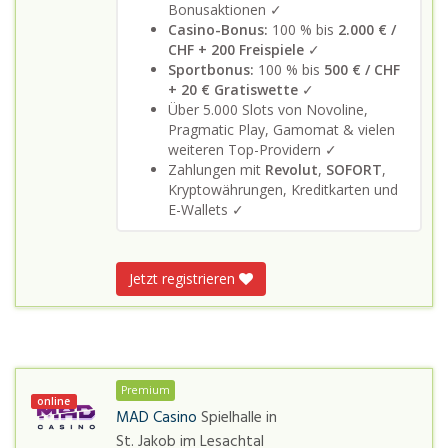
Bonusaktionen ✓
Casino-Bonus:
100 % bis
2.000 € /
CHF + 200 Freispiele
✓
Sportbonus:
100 % bis
500 € / CHF
+ 20 € Gratiswette
✓
Über 5.000 Slots von Novoline,
Pragmatic Play, Gamomat & vielen
weiteren Top-Providern ✓
Zahlungen mit
Revolut
,
SOFORT
,
Kryptowährungen, Kreditkarten und
E-Wallets ✓
Jetzt registrieren
Premium
online
MAD Casino
Spielhalle in
St. Jakob im Lesachtal