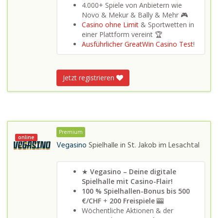
4.000+ Spiele von Anbietern wie
Novo & Mekur & Bally & Mehr 🎮
Casino ohne Limit
& Sportwetten in
einer Plattform vereint 🏆
Ausführlicher GreatWin Casino Test
!
Jetzt registrieren
Premium
online
Vegasino
Spielhalle in
St. Jakob im Lesachtal
★
Vegasino – Deine digitale
Spielhalle mit Casino-Flair!
100 % Spielhallen-Bonus bis 500
€/CHF
+
200 Freispiele
🎰
Wöchentliche Aktionen & der