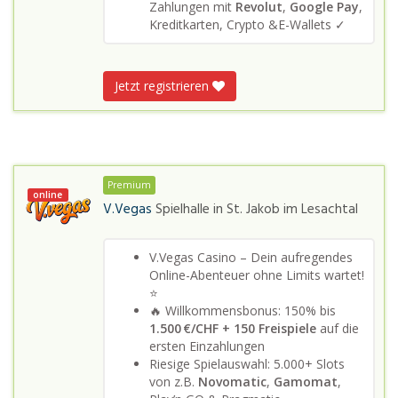
Zahlungen mit
Revolut
,
Google Pay
,
Kreditkarten, Crypto &E-Wallets ✓
Jetzt registrieren
Premium
online
V.Vegas
Spielhalle in
St. Jakob im Lesachtal
V.Vegas Casino – Dein aufregendes
Online-Abenteuer ohne Limits wartet!
⭐
🔥 Willkommensbonus: 150% bis
1.500 €/CHF + 150 Freispiele
auf die
ersten Einzahlungen
Riesige Spielauswahl: 5.000+ Slots
von z.B.
Novomatic
,
Gamomat
,