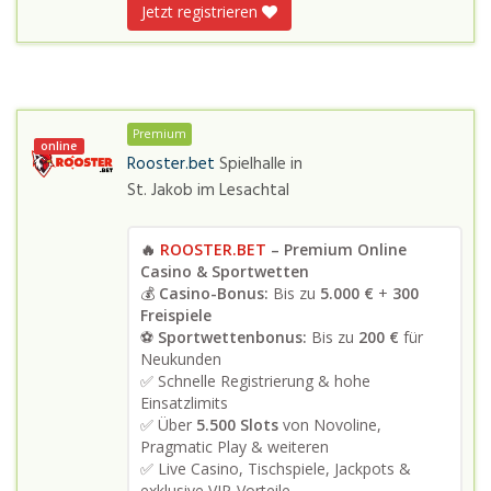
Jetzt registrieren
Premium
online
Rooster.bet
Spielhalle in
St. Jakob im Lesachtal
🔥
ROOSTER.BET
– Premium Online
Casino & Sportwetten
💰
Casino-Bonus:
Bis zu
5.000 €
+
300
Freispiele
⚽
Sportwettenbonus:
Bis zu
200 €
für
Neukunden
✅ Schnelle Registrierung & hohe
Einsatzlimits
✅ Über
5.500 Slots
von Novoline,
Pragmatic Play & weiteren
✅ Live Casino, Tischspiele, Jackpots &
exklusive VIP-Vorteile