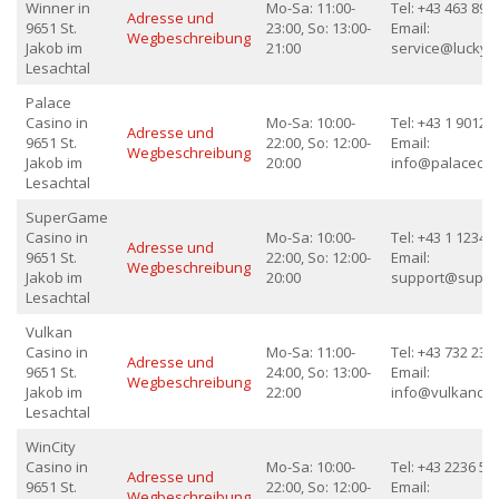
Winner in
Mo-Sa: 11:00-
Tel: +43 463 890
Adresse und
9651 St.
23:00, So: 13:00-
Email:
Wegbeschreibung
Jakob im
21:00
service@luckyw
Lesachtal
Palace
Casino in
Mo-Sa: 10:00-
Tel: +43 1 90123
Adresse und
9651 St.
22:00, So: 12:00-
Email:
Wegbeschreibung
Jakob im
20:00
info@palacecas
Lesachtal
SuperGame
Casino in
Mo-Sa: 10:00-
Tel: +43 1 12345
Adresse und
9651 St.
22:00, So: 12:00-
Email:
Wegbeschreibung
Jakob im
20:00
support@super
Lesachtal
Vulkan
Casino in
Mo-Sa: 11:00-
Tel: +43 732 234
Adresse und
9651 St.
24:00, So: 13:00-
Email:
Wegbeschreibung
Jakob im
22:00
info@vulkancas
Lesachtal
WinCity
Casino in
Mo-Sa: 10:00-
Tel: +43 2236 56
Adresse und
9651 St.
22:00, So: 12:00-
Email:
Wegbeschreibung