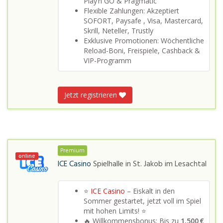
Play’n GO & Pragmatic
Flexible Zahlungen: Akzeptiert
SOFORT, Paysafe , Visa, Mastercard,
Skrill, Neteller, Trustly
Exklusive Promotionen: Wöchentliche
Reload-Boni, Freispiele, Cashback &
VIP-Programm
Jetzt registrieren
Premium
online
ICE Casino
Spielhalle in
St. Jakob im Lesachtal
⭐
ICE Casino
– Eiskalt in den
Sommer gestartet, jetzt voll im Spiel
mit hohen Limits! ⭐
🔥 Willkommensbonus: Bis zu
1.500 €