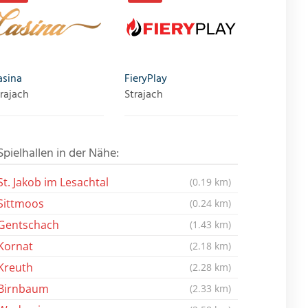
asina
FieryPlay
rajach
Strajach
Spielhallen in der Nähe:
St. Jakob im Lesachtal
(0.19 km)
Sittmoos
(0.24 km)
Gentschach
(1.43 km)
Kornat
(2.18 km)
Kreuth
(2.28 km)
Birnbaum
(2.33 km)