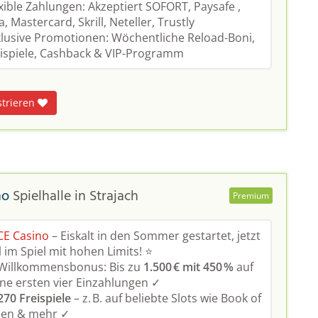
xible Zahlungen: Akzeptiert SOFORT, Paysafe ,
a, Mastercard, Skrill, Neteller, Trustly
lusive Promotionen: Wöchentliche Reload-Boni,
eispiele, Cashback & VIP-Programm
istrieren
no
Spielhalle in
Strajach
Premium
CE Casino
– Eiskalt in den Sommer gestartet, jetzt
l im Spiel mit hohen Limits! ⭐
 Willkommensbonus: Bis zu
1.500 € mit 450 %
auf
ne ersten vier Einzahlungen ✓
270 Freispiele
– z. B. auf beliebte Slots wie Book of
llen & mehr ✓