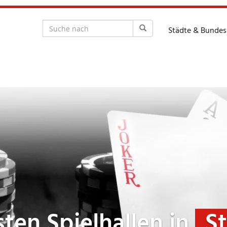
Städte & Bundes
sten Spielhallen in
St