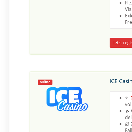
Fle
Vis
Exk
Fr
Jetzt reg
ICE Casi
online
⭐
I
vol
🔥
dei
🎁
Fa