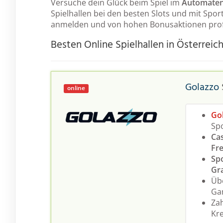
Versuche dein Glück beim Spiel im
Automaten
Spielhallen bei den besten Slots und mit Spor
anmelden und von hohen Bonusaktionen profi
Besten Online Spielhallen in Österrei
Golazzo
online
Go
Sp
Ca
Fre
Sp
Gr
Übe
Ga
Za
Kre