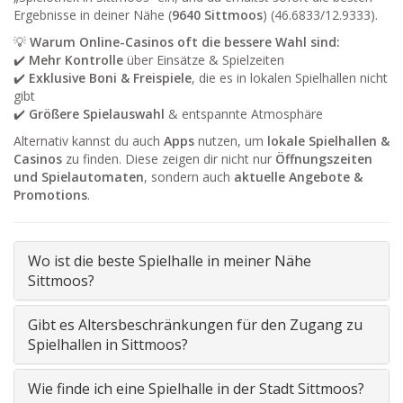
Ergebnisse in deiner Nähe (
9640 Sittmoos
) (46.6833/12.9333).
💡
Warum Online-Casinos oft die bessere Wahl sind:
✔️
Mehr Kontrolle
über Einsätze & Spielzeiten
✔️
Exklusive Boni & Freispiele
, die es in lokalen Spielhallen nicht
gibt
✔️
Größere Spielauswahl
& entspannte Atmosphäre
Alternativ kannst du auch
Apps
nutzen, um
lokale Spielhallen &
Casinos
zu finden. Diese zeigen dir nicht nur
Öffnungszeiten
und Spielautomaten
, sondern auch
aktuelle Angebote &
Promotions
.
Wo ist die beste Spielhalle in meiner Nähe
Sittmoos?
Gibt es Altersbeschränkungen für den Zugang zu
Spielhallen in Sittmoos?
Wie finde ich eine Spielhalle in der Stadt Sittmoos?