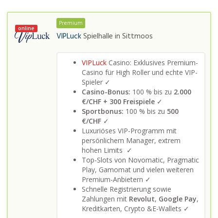
Premium
online
VIPLuck
Spielhalle in
Sittmoos
VIPLuck
Casino: Exklusives Premium-
Casino für High Roller und echte VIP-
Spieler ✓
Casino-Bonus:
100 % bis zu
2.000
€/CHF + 300 Freispiele
✓
Sportbonus:
100 % bis zu
500
€/CHF
✓
Luxuriöses VIP-Programm mit
persönlichem Manager, extrem
hohen Limits ✓
Top-Slots von Novomatic, Pragmatic
Play, Gamomat und vielen weiteren
Premium-Anbietern ✓
Schnelle Registrierung sowie
Zahlungen mit
Revolut
,
Google Pay
,
Kreditkarten, Crypto &E-Wallets ✓