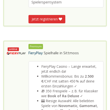
Spielersperrsystem
Jetzt registrieren
Premium
online
FieryPlay
Spielhalle in
Sittmoos
FieryPlay Casino – Lange erwartet,
jetzt endlich da!
Willkommensbonus: Bis zu
2.500
€
/CHF mit satten 450 % auf deine
ersten Einzahlungen ✓
🎁 350 Freispiele – z. B. für Klassiker
wie
Book of Ra Deluxe
✓
🎰 Riesige Auswahl: Alle beliebten
Spiele von
Novomatic
,
Gamomat
,