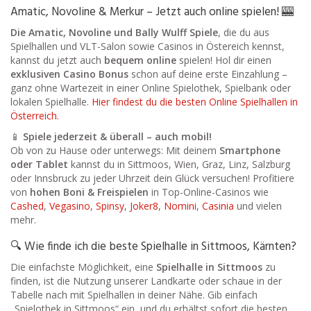
Amatic, Novoline & Merkur – Jetzt auch online spielen! 🎰
Die Amatic, Novoline und Bally Wulff Spiele
, die du aus
Spielhallen und VLT-Salon sowie Casinos in Östereich kennst,
kannst du jetzt auch
bequem online
spielen! Hol dir einen
exklusiven Casino Bonus
schon auf deine erste Einzahlung –
ganz ohne Wartezeit in einer Online Spielothek, Spielbank oder
lokalen Spielhalle.
Hier findest du die besten Online Spielhallen in
Österreich.
📱
Spiele jederzeit & überall – auch mobil!
Ob von zu Hause oder unterwegs: Mit deinem
Smartphone
oder Tablet
kannst du in Sittmoos, Wien, Graz, Linz, Salzburg
oder Innsbruck zu jeder Uhrzeit dein Glück versuchen! Profitiere
von
hohen Boni & Freispielen
in Top-Online-Casinos wie
Cashed
,
Vegasino
,
Spinsy
,
Joker8
,
Nomini
,
Casinia
und vielen
mehr.
🔍 Wie finde ich die beste Spielhalle in Sittmoos, Kärnten?
Die einfachste Möglichkeit, eine
Spielhalle in Sittmoos
zu
finden, ist die Nutzung unserer Landkarte oder schaue in der
Tabelle nach mit Spielhallen in deiner Nähe. Gib einfach
„Spielothek in Sittmoos“ ein, und du erhältst sofort die besten