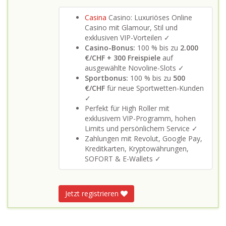
Casina
Casino: Luxuriöses Online
Casino mit Glamour, Stil und
exklusiven VIP-Vorteilen ✓
Casino-Bonus:
100 % bis zu
2.000
€/CHF + 300 Freispiele
auf
ausgewählte Novoline-Slots ✓
Sportbonus:
100 % bis zu
500
€/CHF
für neue Sportwetten-Kunden
✓
Perfekt für High Roller mit
exklusivem VIP-Programm, hohen
Limits und persönlichem Service ✓
Zahlungen mit Revolut, Google Pay,
Kreditkarten, Kryptowährungen,
SOFORT & E-Wallets ✓
Jetzt registrieren