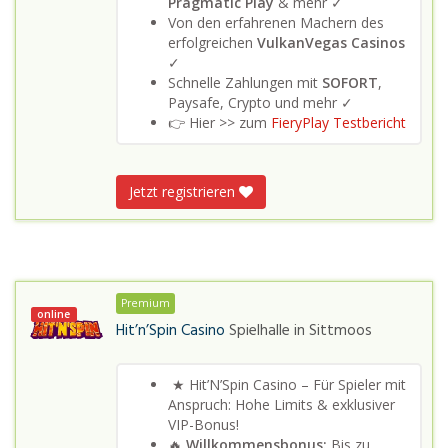
Pragmatic Play
& mehr ✓
Von den erfahrenen Machern des
erfolgreichen
VulkanVegas Casinos
✓
Schnelle Zahlungen mit
SOFORT
,
Paysafe, Crypto und mehr ✓
👉 Hier >> zum
FieryPlay Testbericht
Jetzt registrieren
Premium
online
Hit’n’Spin Casino
Spielhalle in
Sittmoos
★ Hit’N’Spin Casino – Für Spieler mit
Anspruch: Hohe Limits & exklusiver
VIP-Bonus!
🔥
Willkommensbonus:
Bis zu