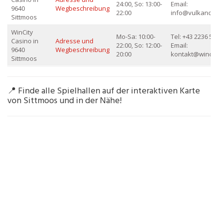
24:00, So: 13:00-
Email:
9640
Wegbeschreibung
22:00
info@vulkancas
Sittmoos
WinCity
Mo-Sa: 10:00-
Tel: +43 2236 56
Casino in
Adresse und
22:00, So: 12:00-
Email:
9640
Wegbeschreibung
20:00
kontakt@wincity
Sittmoos
📍 Finde alle Spielhallen auf der interaktiven Karte
von Sittmoos und in der Nähe!