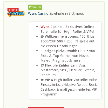
Premium
online
Wyns Casino
Spielhalle in
Sittmoos
Wyns
Casino – Exklusives Online
Spielhalle für High Roller & VIPs!
🎁
Willkommensbonus:
100 % bis
€500/CHF 500
+ 200 Freispiele auf
die ersten Einzahlungen
Riesige Spielauswahl:
Über 5.500
Slots & Top-Games von Novo,
Mekru, Pragmatic & mehr
💳
Flexible Zahlungen:
Visa,
Mastercard, Skrill, Neteller, Bitcoin,
Ethereum
👑
VIP & High Roller Vorteile:
Hohe
Einsatzlimits, exklusive Reload-Boni,
Cashback & maßgeschneidertes VIP-
Programm