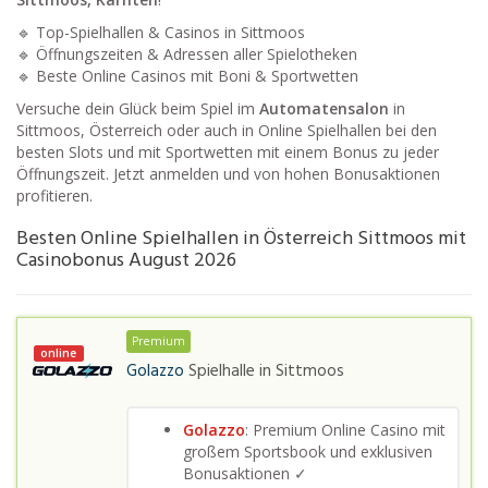
🔹 Top-Spielhallen & Casinos in Sittmoos
🔹 Öffnungszeiten & Adressen aller Spielotheken
🔹 Beste Online Casinos mit Boni & Sportwetten
Versuche dein Glück beim Spiel im
Automatensalon
in
Sittmoos, Österreich oder auch in Online Spielhallen bei den
besten Slots und mit Sportwetten mit einem Bonus zu jeder
Öffnungszeit. Jetzt anmelden und von hohen Bonusaktionen
profitieren.
Besten Online Spielhallen in Österreich Sittmoos mit
Casinobonus August 2026
Premium
online
Golazzo
Spielhalle in
Sittmoos
Golazzo
: Premium Online Casino mit
großem Sportsbook und exklusiven
Bonusaktionen ✓