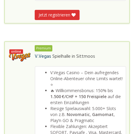
Jetzt registrieren
Premium
online
V.Vegas
Spielhalle in
Sittmoos
V.Vegas Casino – Dein aufregendes
Online-Abenteuer ohne Limits wartet!
⭐
🔥 Willkommensbonus: 150% bis
1.500 €/CHF + 150 Freispiele
auf die
ersten Einzahlungen
Riesige Spielauswahl: 5.000+ Slots
von z.B.
Novomatic
,
Gamomat
,
Play’n GO & Pragmatic
Flexible Zahlungen: Akzeptiert
SOFORT, Paysafe , Visa, Mastercard,