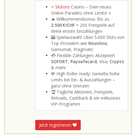
⭐
Slotoro
Casino – Dein neues
Online-Paradies ohne Limits! ⭐
🔥 Willkommensbonus: Bis zu
2.500 €/CHF
+ 250 Freispiele auf
deine ersten Einzahlungen
🎰 Spielauswahl: Über 5.000 Slots von
Top-Providern wie
Novoline
,
Gamomat, Pragmatic
💳 Flexible Zahlungen: Akzeptiert
SOFORT
,
Paysafecard
, Visa,
Crypto
& mehr
💸 High Roller ready: Genieße hohe
Limits bei Ein- & Auszahlungen –
ganz ohne Grenzen
🏆 Tägliche Aktionen, Freispiele,
Reloads, Cashback & ein exklusives
VIP-Programm
Jetzt registrieren