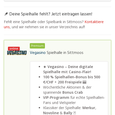
📌
Deine Spielhalle fehlt? Jetzt eintragen lassen!
Fehlt eine Spielhalle oder Spielbank in Sittmoos?
Kontaktiere
uns
, und wir nehmen sie in unser Verzeichnis auf!
Premium
online
Vegasino
Spielhalle in
Sittmoos
★
Vegasino – Deine digitale
Spielhalle mit Casino-Flair!
100 % Spielhallen-Bonus bis 500
€/CHF
+
200 Freispiele
🎰
Wöchentliche Aktionen & der
spannende
Bonus Crab
VIP-Programm
für echte Spielhallen-
Fans und Vielspieler
Klassiker der Spielhalle:
Merkur
,
Novoline
&
Bally
🃏