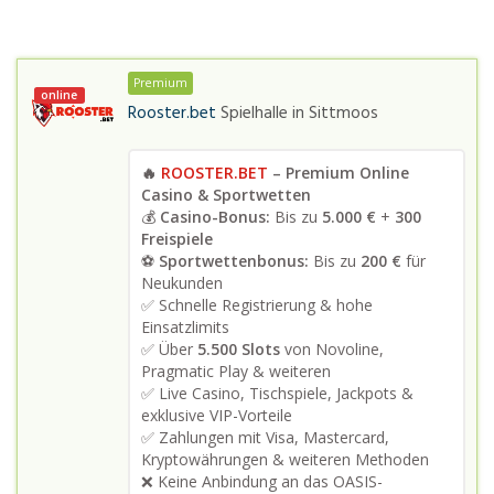
Premium
online
Rooster.bet
Spielhalle in
Sittmoos
🔥
ROOSTER.BET
– Premium Online
Casino & Sportwetten
💰
Casino-Bonus:
Bis zu
5.000 €
+
300
Freispiele
⚽
Sportwettenbonus:
Bis zu
200 €
für
Neukunden
✅ Schnelle Registrierung & hohe
Einsatzlimits
✅ Über
5.500 Slots
von Novoline,
Pragmatic Play & weiteren
✅ Live Casino, Tischspiele, Jackpots &
exklusive VIP-Vorteile
✅ Zahlungen mit Visa, Mastercard,
Kryptowährungen & weiteren Methoden
❌ Keine Anbindung an das OASIS-