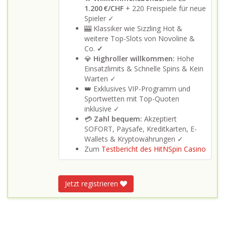
1.200 €/CHF
+ 220 Freispiele für neue
Spieler ✓
🎰 Klassiker wie Sizzling Hot &
weitere Top-Slots von Novoline &
Co.
✓
💎
Highroller willkommen:
Hohe
Einsatzlimits & Schnelle Spins & Kein
Warten ✓
👑 Exklusives VIP-Programm und
Sportwetten mit Top-Quoten
inklusive ✓
💳
Zahl bequem:
Akzeptiert
SOFORT, Paysafe, Kreditkarten, E-
Wallets & Kryptowährungen ✓
Zum
Testbericht des HitNSpin Casino
Jetzt registrieren