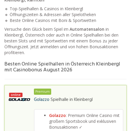
🔹 Top-Spielhallen & Casinos in Kleinbergl
🔹 Öffnungszeiten & Adressen aller Spielotheken
🔹 Beste Online Casinos mit Boni & Sportwetten
Versuche dein Glück beim Spiel im
Automatensalon
in
Kleinbergl, Österreich oder auch in Online Spielhallen bei den
besten Slots und mit Sportwetten mit einem Bonus zu jeder
Öffnungszeit. Jetzt anmelden und von hohen Bonusaktionen
profitieren.
Besten Online Spielhallen in Österreich Kleinbergl
mit Casinobonus August 2026
Premium
online
Golazzo
Spielhalle in
Kleinbergl
Golazzo
: Premium Online Casino mit
großem Sportsbook und exklusiven
Bonusaktionen ✓