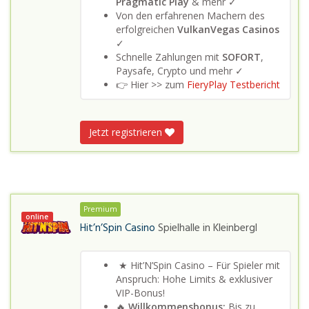
Pragmatic Play
& mehr ✓
Von den erfahrenen Machern des
erfolgreichen
VulkanVegas Casinos
✓
Schnelle Zahlungen mit
SOFORT
,
Paysafe, Crypto und mehr ✓
👉 Hier >> zum
FieryPlay Testbericht
Jetzt registrieren
Premium
online
Hit’n’Spin Casino
Spielhalle in
Kleinbergl
★ Hit’N’Spin Casino – Für Spieler mit
Anspruch: Hohe Limits & exklusiver
VIP-Bonus!
🔥
Willkommensbonus:
Bis zu