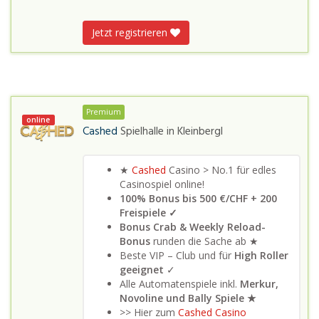
Jetzt registrieren
Premium
online
Cashed
Spielhalle in
Kleinbergl
★
Cashed
Casino > No.1 für edles
Casinospiel online!
100% Bonus bis 500 €/CHF + 200
Freispiele ✓
Bonus Crab &
Weekly Reload-
Bonus
runden die Sache ab ★
Beste VIP – Club und für
High Roller
geeignet
✓
Alle Automatenspiele inkl.
Merkur,
Novoline und Bally Spiele ★
>> Hier zum
Cashed Casino