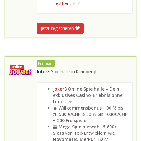
Testbericht
✓
Jetzt registrieren
Premium
online
Joker8
Spielhalle in
Kleinbergl
Joker8
Online Spielhalle – Dein
exklusives Casino-Erlebnis ohne
Limits!
⭐
🔥
Willkommensbonus
: 100 % bis
zu
500 €/CHF
& 50 % bis
1000€/CHF
+
200 Freispiele
🎰
Mega Spielauswahl
:
5.600+
Slots
von Top-Entwicklern wie
Novomatic
,
Merkur
, Bally