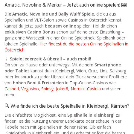
Amatic, Novoline & Merkur – Jetzt auch online spielen! 🎰
Die Amatic, Novoline und Bally Wulff Spiele
, die du aus
Spielhallen und VLT-Salon sowie Casinos in Östereich kennst,
kannst du jetzt auch
bequem online
spielen! Hol dir einen
exklusiven Casino Bonus
schon auf deine erste Einzahlung –
ganz ohne Wartezeit in einer Online Spielothek, Spielbank oder
lokalen Spielhalle.
Hier findest du die besten Online Spielhallen in
Österreich.
📱
Spiele jederzeit & überall – auch mobil!
Ob von zu Hause oder unterwegs: Mit deinem
Smartphone
oder Tablet
kannst du in Kleinbergl, Wien, Graz, Linz, Salzburg
oder Innsbruck zu jeder Uhrzeit dein Glück versuchen! Profitiere
von
hohen Boni & Freispielen
in Top-Online-Casinos wie
Cashed
,
Vegasino
,
Spinsy
,
Joker8
,
Nomini
,
Casinia
und vielen
mehr.
🔍 Wie finde ich die beste Spielhalle in Kleinbergl, Kärnten?
Die einfachste Möglichkeit, eine
Spielhalle in Kleinbergl
zu
finden, ist die Nutzung unserer Landkarte oder schaue in der
Tabelle nach mit Spielhallen in deiner Nähe. Gib einfach
„Spielothek in Kleinbergl“ ein, und du erhältst sofort die besten