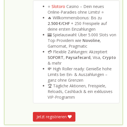
⭐
Slotoro
Casino – Dein neues
Online-Paradies ohne Limits! ⭐
🔥 Willkommensbonus: Bis zu
2.500 €/CHF
+ 250 Freispiele auf
deine ersten Einzahlungen
🎰 Spielauswahl: Über 5.000 Slots von
Top-Providern wie
Novoline
,
Gamomat, Pragmatic
💳 Flexible Zahlungen: Akzeptiert
SOFORT
,
Paysafecard
, Visa,
Crypto
& mehr
💸 High Roller ready: Genieße hohe
Limits bei Ein- & Auszahlungen –
ganz ohne Grenzen
🏆 Tägliche Aktionen, Freispiele,
Reloads, Cashback & ein exklusives
VIP-Programm
Jetzt registrieren