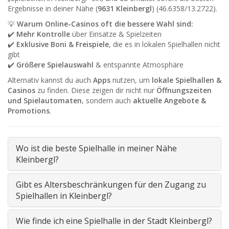
Ergebnisse in deiner Nähe (
9631 Kleinbergl
) (46.6358/13.2722).
💡
Warum Online-Casinos oft die bessere Wahl sind:
✔️
Mehr Kontrolle
über Einsätze & Spielzeiten
✔️
Exklusive Boni & Freispiele
, die es in lokalen Spielhallen nicht
gibt
✔️
Größere Spielauswahl
& entspannte Atmosphäre
Alternativ kannst du auch
Apps
nutzen, um
lokale Spielhallen &
Casinos
zu finden. Diese zeigen dir nicht nur
Öffnungszeiten
und Spielautomaten
, sondern auch
aktuelle Angebote &
Promotions
.
Wo ist die beste Spielhalle in meiner Nähe
Kleinbergl?
Gibt es Altersbeschränkungen für den Zugang zu
Spielhallen in Kleinbergl?
Wie finde ich eine Spielhalle in der Stadt Kleinbergl?