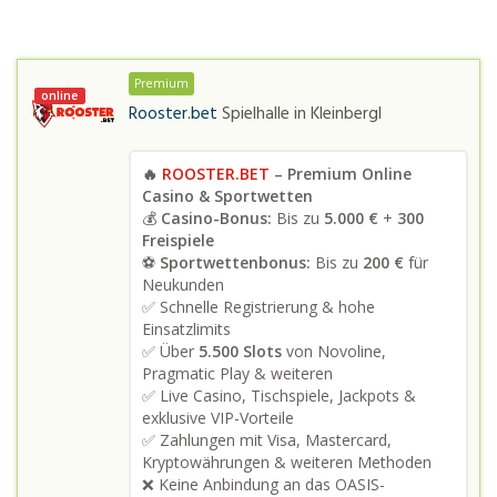
Premium
online
Rooster.bet
Spielhalle in
Kleinbergl
🔥
ROOSTER.BET
– Premium Online
Casino & Sportwetten
💰
Casino-Bonus:
Bis zu
5.000 €
+
300
Freispiele
⚽
Sportwettenbonus:
Bis zu
200 €
für
Neukunden
✅ Schnelle Registrierung & hohe
Einsatzlimits
✅ Über
5.500 Slots
von Novoline,
Pragmatic Play & weiteren
✅ Live Casino, Tischspiele, Jackpots &
exklusive VIP-Vorteile
✅ Zahlungen mit Visa, Mastercard,
Kryptowährungen & weiteren Methoden
❌ Keine Anbindung an das OASIS-