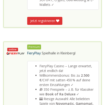
Wallets ✓
Jetzt registrieren
Premium
online
FieryPlay
Spielhalle in
Kleinbergl
FieryPlay Casino – Lange erwartet,
jetzt endlich da!
Willkommensbonus: Bis zu
2.500
€
/CHF mit satten 450 % auf deine
ersten Einzahlungen ✓
🎁 350 Freispiele – z. B. für Klassiker
wie
Book of Ra Deluxe
✓
🎰 Riesige Auswahl: Alle beliebten
Spiele von
Novomatic
,
Gamomat
,