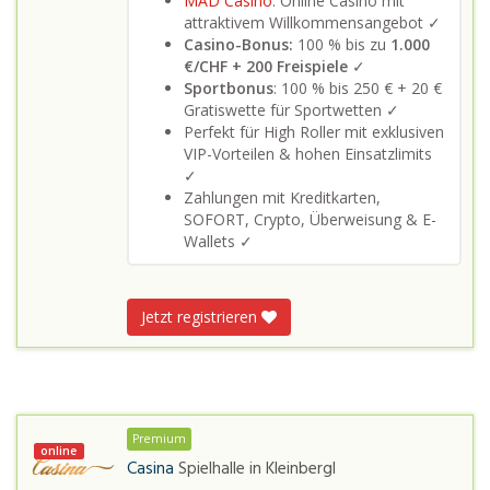
MAD Casino
: Online Casino mit
attraktivem Willkommensangebot ✓
Casino-Bonus:
100 % bis zu
1.000
€/CHF + 200 Freispiele
✓
Sportbonus
: 100 % bis 250 € + 20 €
Gratiswette für Sportwetten ✓
Perfekt für High Roller mit exklusiven
VIP-Vorteilen & hohen Einsatzlimits
✓
Zahlungen mit Kreditkarten,
SOFORT, Crypto, Überweisung & E-
Wallets ✓
Jetzt registrieren
Premium
online
Casina
Spielhalle in
Kleinbergl