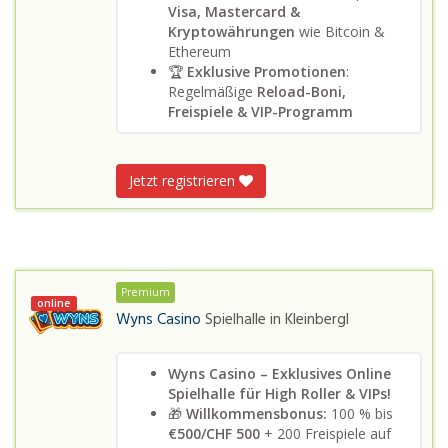
Visa, Mastercard &
Kryptowährungen
wie Bitcoin &
Ethereum
🏆
Exklusive Promotionen
:
Regelmäßige
Reload-Boni,
Freispiele & VIP-Programm
Jetzt registrieren
Premium
online
Wyns Casino
Spielhalle in
Kleinbergl
Wyns Casino – Exklusives Online
Spielhalle für High Roller & VIPs!
🎁
Willkommensbonus:
100 % bis
€500/CHF 500
+ 200 Freispiele auf