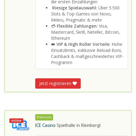
die ersten Einzahlungen
Riesige Spielauswahl:
Über 5.500
Slots & Top-Games von Novo,
Mekru, Pragmatic & mehr
💳
Flexible Zahlungen:
Visa,
Mastercard, Skrill, Neteller, Bitcoin,
Ethereum
👑
VIP & High Roller Vorteile:
Hohe
Einsatzlimits, exklusive Reload-Boni,
Cashback & maßgeschneidertes VIP-
Programm
Jetzt registrieren
Premium
online
ICE Casino
Spielhalle in
Kleinbergl