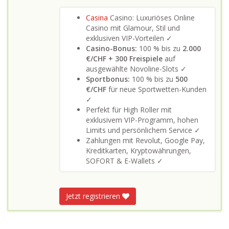
Casina
Casino: Luxuriöses Online
Casino mit Glamour, Stil und
exklusiven VIP-Vorteilen ✓
Casino-Bonus:
100 % bis zu
2.000
€/CHF + 300 Freispiele
auf
ausgewählte Novoline-Slots ✓
Sportbonus:
100 % bis zu
500
€/CHF
für neue Sportwetten-Kunden
✓
Perfekt für High Roller mit
exklusivem VIP-Programm, hohen
Limits und persönlichem Service ✓
Zahlungen mit Revolut, Google Pay,
Kreditkarten, Kryptowährungen,
SOFORT & E-Wallets ✓
Jetzt registrieren