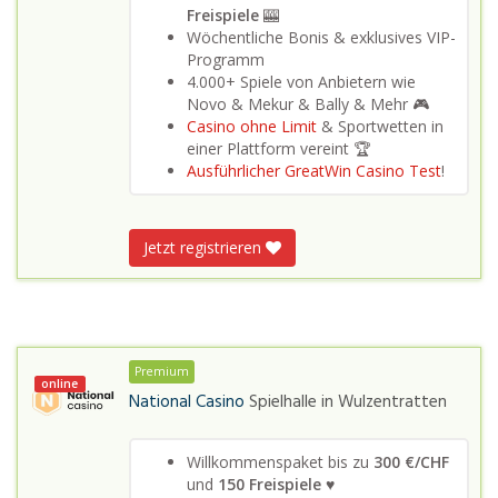
Freispiele
🎰
Wöchentliche Bonis & exklusives VIP-
Programm
4.000+ Spiele von Anbietern wie
Novo & Mekur & Bally & Mehr 🎮
Casino ohne Limit
& Sportwetten in
einer Plattform vereint 🏆
Ausführlicher GreatWin Casino Test
!
Jetzt registrieren
Premium
online
National Casino
Spielhalle in
Wulzentratten
Willkommenspaket bis zu
300 €/CHF
und
150 Freispiele ♥