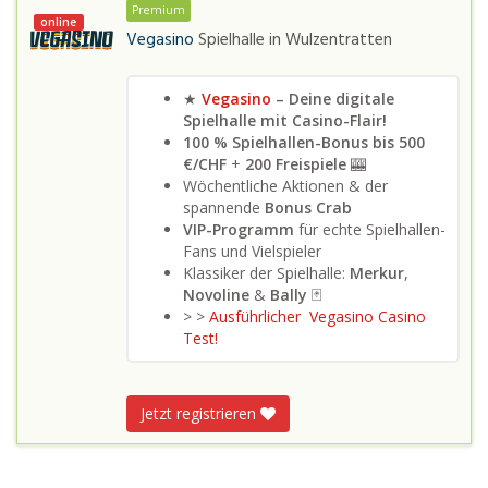
Premium
online
Vegasino
Spielhalle in
Wulzentratten
★
Vegasino
– Deine digitale
Spielhalle mit Casino-Flair!
100 % Spielhallen-Bonus bis 500
€/CHF
+
200 Freispiele
🎰
Wöchentliche Aktionen & der
spannende
Bonus Crab
VIP-Programm
für echte Spielhallen-
Fans und Vielspieler
Klassiker der Spielhalle:
Merkur
,
Novoline
&
Bally
🃏
> >
Ausführlicher Vegasino Casino
Test!
Jetzt registrieren