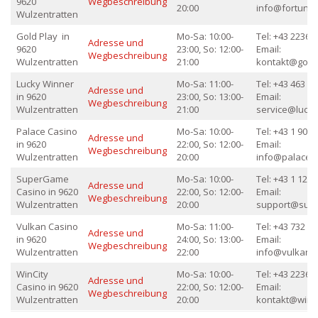
9620
Wegbeschreibung
20:00
info@fortunag
Wulzentratten
Gold Play in
Mo-Sa: 10:00-
Tel: +43 2236 
Adresse und
9620
23:00, So: 12:00-
Email:
Wegbeschreibung
Wulzentratten
21:00
kontakt@goldp
Lucky Winner
Mo-Sa: 11:00-
Tel: +43 463 8
Adresse und
in 9620
23:00, So: 13:00-
Email:
Wegbeschreibung
Wulzentratten
21:00
service@lucky
Palace Casino
Mo-Sa: 10:00-
Tel: +43 1 9012
Adresse und
in 9620
22:00, So: 12:00-
Email:
Wegbeschreibung
Wulzentratten
20:00
info@palaceca
SuperGame
Mo-Sa: 10:00-
Tel: +43 1 1234
Adresse und
Casino in 9620
22:00, So: 12:00-
Email:
Wegbeschreibung
Wulzentratten
20:00
support@supe
Vulkan Casino
Mo-Sa: 11:00-
Tel: +43 732 2
Adresse und
in 9620
24:00, So: 13:00-
Email:
Wegbeschreibung
Wulzentratten
22:00
info@vulkanca
WinCity
Mo-Sa: 10:00-
Tel: +43 2236 
Adresse und
Casino in 9620
22:00, So: 12:00-
Email:
Wegbeschreibung
Wulzentratten
20:00
kontakt@winci