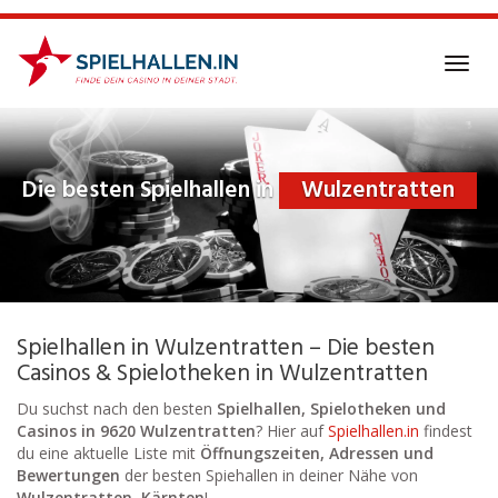
Skip
to
main
Toggl
content
navig
Die besten Spielhallen in
Wulzentratten
Spielhallen in Wulzentratten – Die besten
Casinos & Spielotheken in Wulzentratten
Du suchst nach den besten
Spielhallen, Spielotheken und
Casinos in 9620 Wulzentratten
? Hier auf
Spielhallen.in
findest
du eine aktuelle Liste mit
Öffnungszeiten, Adressen und
Bewertungen
der besten Spiehallen in deiner Nähe von
Wulzentratten, Kärnten
!