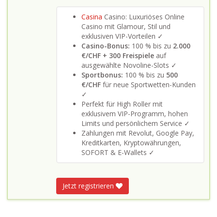
Casina
Casino: Luxuriöses Online
Casino mit Glamour, Stil und
exklusiven VIP-Vorteilen ✓
Casino-Bonus:
100 % bis zu
2.000
€/CHF + 300 Freispiele
auf
ausgewählte Novoline-Slots ✓
Sportbonus:
100 % bis zu
500
€/CHF
für neue Sportwetten-Kunden
✓
Perfekt für High Roller mit
exklusivem VIP-Programm, hohen
Limits und persönlichem Service ✓
Zahlungen mit Revolut, Google Pay,
Kreditkarten, Kryptowährungen,
SOFORT & E-Wallets ✓
Jetzt registrieren