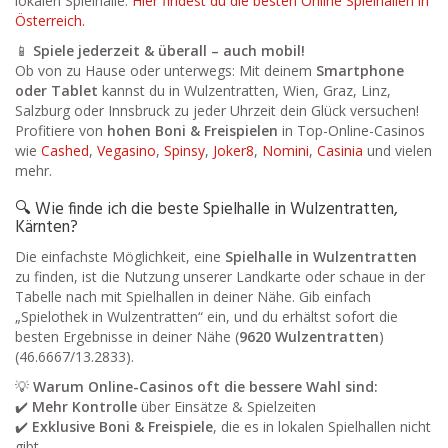
lokalen Spielhalle.
Hier findest du die besten Online Spielhallen in
Österreich.
📱
Spiele jederzeit & überall – auch mobil!
Ob von zu Hause oder unterwegs: Mit deinem
Smartphone
oder Tablet
kannst du in Wulzentratten, Wien, Graz, Linz,
Salzburg oder Innsbruck zu jeder Uhrzeit dein Glück versuchen!
Profitiere von
hohen Boni & Freispielen
in Top-Online-Casinos
wie
Cashed
,
Vegasino
,
Spinsy
,
Joker8
,
Nomini
,
Casinia
und vielen
mehr.
🔍 Wie finde ich die beste Spielhalle in Wulzentratten,
Kärnten?
Die einfachste Möglichkeit, eine
Spielhalle in Wulzentratten
zu finden, ist die Nutzung unserer Landkarte oder schaue in der
Tabelle nach mit Spielhallen in deiner Nähe. Gib einfach
„Spielothek in Wulzentratten“ ein, und du erhältst sofort die
besten Ergebnisse in deiner Nähe (
9620 Wulzentratten
)
(46.6667/13.2833).
💡
Warum Online-Casinos oft die bessere Wahl sind:
✔️
Mehr Kontrolle
über Einsätze & Spielzeiten
✔️
Exklusive Boni & Freispiele
, die es in lokalen Spielhallen nicht
gibt