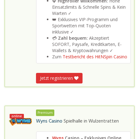
💎
Highroller willkommen:
Hohe
Einsatzlimits & Schnelle Spins & Kein
Warten ✓
👑 Exklusives VIP-Programm und
Sportwetten mit Top-Quoten
inklusive ✓
💳
Zahl bequem:
Akzeptiert
SOFORT, Paysafe, Kreditkarten, E-
Wallets & Kryptowährungen ✓
Zum
Testbericht des HitNSpin Casino
Jetzt registrieren
Premium
online
Wyns Casino
Spielhalle in
Wulzentratten
Wyns
Casino – Exklusives Online