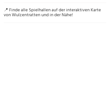
📍 Finde alle Spielhallen auf der interaktiven Karte
von Wulzentratten und in der Nähe!