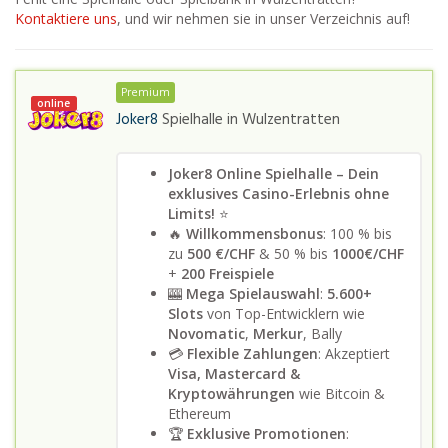
Kontaktiere uns
, und wir nehmen sie in unser Verzeichnis auf!
Premium
online
Joker8
Spielhalle in
Wulzentratten
Joker8 Online Spielhalle – Dein
exklusives Casino-Erlebnis ohne
Limits!
⭐
🔥
Willkommensbonus
: 100 % bis
zu
500 €/CHF
& 50 % bis
1000€/CHF
+
200 Freispiele
🎰
Mega Spielauswahl
:
5.600+
Slots
von Top-Entwicklern wie
Novomatic
,
Merkur
, Bally
💳
Flexible Zahlungen
: Akzeptiert
Visa, Mastercard &
Kryptowährungen
wie Bitcoin &
Ethereum
🏆
Exklusive Promotionen
: