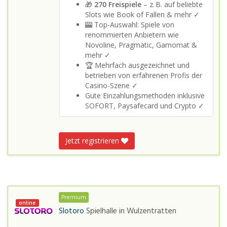
🎁
270 Freispiele
– z. B. auf beliebte
Slots wie Book of Fallen & mehr ✓
🎰 Top-Auswahl: Spiele von
renommierten Anbietern wie
Novoline, Pragmatic, Gamomat &
mehr ✓
🏆 Mehrfach ausgezeichnet und
betrieben von erfahrenen Profis der
Casino-Szene ✓
Gute Einzahlungsmethoden inklusive
SOFORT, Paysafecard und Crypto ✓
Jetzt registrieren
Premium
online
Slotoro
Spielhalle in
Wulzentratten