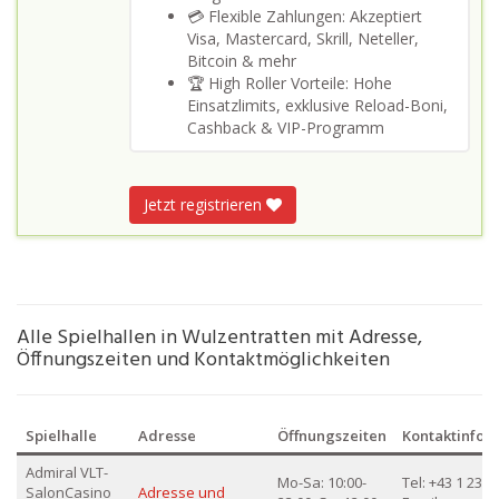
💳 Flexible Zahlungen: Akzeptiert
Visa, Mastercard, Skrill, Neteller,
Bitcoin & mehr
🏆 High Roller Vorteile: Hohe
Einsatzlimits, exklusive Reload-Boni,
Cashback & VIP-Programm
Jetzt registrieren
Alle Spielhallen in Wulzentratten mit Adresse,
Öffnungszeiten und Kontaktmöglichkeiten
Spielhalle
Adresse
Öffnungszeiten
Kontaktinfor
Admiral VLT-
Mo-Sa: 10:00-
Tel: +43 1 2345
SalonCasino
Adresse und