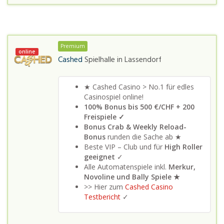
Premium
online
Cashed
Spielhalle in
Lassendorf
★ Cashed Casino > No.1 für edles
Casinospiel online!
100% Bonus bis 500 €/CHF + 200
Freispiele ✓
Bonus Crab &
Weekly Reload-
Bonus
runden die Sache ab ★
Beste VIP – Club und für
High Roller
geeignet
✓
Alle Automatenspiele inkl.
Merkur,
Novoline und Bally Spiele ★
>> Hier zum
Cashed Casino
Testbericht
✓