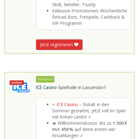
Skrill, Neteller, Trustly
Exklusive Promotionen: Wöchentliche
Reload-Boni, Freispiele, Cashback &
VIP-Programm
Jetzt registrieren
Premium
online
ICE Casino
Spielhalle in
Lassendorf
⭐
ICE Casino
– Eiskalt in den
Sommer gestartet, jetzt voll im Spiel
mit hohen Limits! ⭐
🔥 Willkommensbonus: Bis zu
1.500 €
mit 450 %
auf deine ersten vier
Einzahlungen ✓