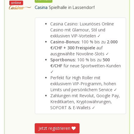
online
Casina
Spielhalle in
Lassendorf
Casina Casino: Luxuriöses Online
Casino mit Glamour, Stil und
exklusiven VIP-Vorteilen ✓
Casino-Bonus:
100 % bis zu
2.000
€/CHF + 300 Freispiele
auf
ausgewählte Novoline-Slots ✓
Sportbonus:
100 % bis zu
500
€/CHF
für neue Sportwetten-Kunden
✓
Perfekt für High Roller mit
exklusivem VIP-Programm, hohen
Limits und persönlichem Service ✓
Zahlungen mit Revolut, Google Pay,
Kreditkarten, Kryptowährungen,
SOFORT & E-Wallets ✓
Jetzt registrieren