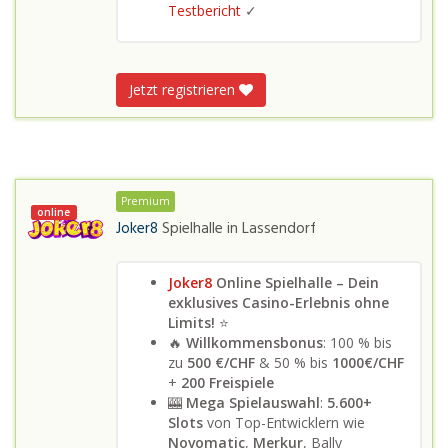
Testbericht
✓
Jetzt registrieren
Premium
online
Joker8
Spielhalle in
Lassendorf
Joker8
Online Spielhalle – Dein
exklusives Casino-Erlebnis ohne
Limits!
⭐
🔥
Willkommensbonus
: 100 % bis
zu
500 €/CHF
& 50 % bis
1000€/CHF
+
200 Freispiele
🎰
Mega Spielauswahl
:
5.600+
Slots
von Top-Entwicklern wie
Novomatic
,
Merkur
, Bally