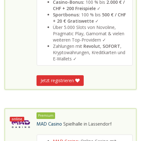
Casino-Bonus:
100 % bis
2.000 € /
CHF + 200 Freispiele
✓
Sportbonus:
100 % bis
500 € / CHF
+ 20 € Gratiswette
✓
Über 5.000 Slots von Novoline,
Pragmatic Play, Gamomat & vielen
weiteren Top-Providern ✓
Zahlungen mit
Revolut
,
SOFORT
,
Kryptowährungen, Kreditkarten und
E-Wallets ✓
Jetzt registrieren
Premium
online
MAD Casino
Spielhalle in
Lassendorf