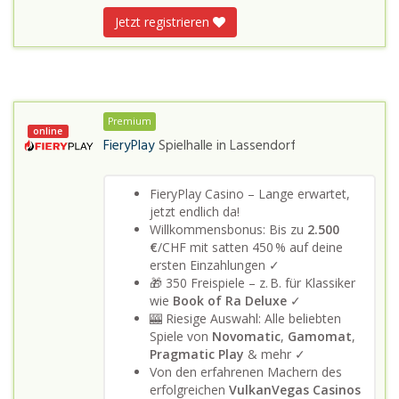
Jetzt registrieren
Premium
online
FieryPlay
Spielhalle in
Lassendorf
FieryPlay Casino – Lange erwartet,
jetzt endlich da!
Willkommensbonus: Bis zu
2.500
€
/CHF mit satten 450 % auf deine
ersten Einzahlungen ✓
🎁 350 Freispiele – z. B. für Klassiker
wie
Book of Ra Deluxe
✓
🎰 Riesige Auswahl: Alle beliebten
Spiele von
Novomatic
,
Gamomat
,
Pragmatic Play
& mehr ✓
Von den erfahrenen Machern des
erfolgreichen
VulkanVegas Casinos