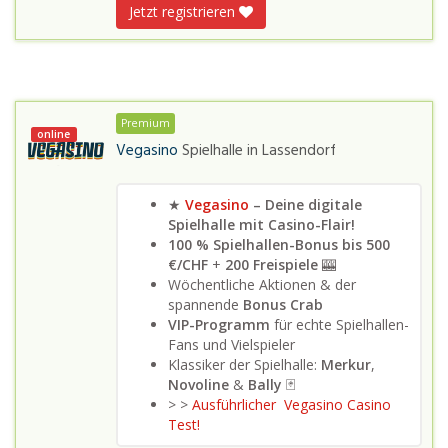
Jetzt registrieren
Premium
online
Vegasino
Spielhalle in
Lassendorf
★
Vegasino
– Deine digitale
Spielhalle mit Casino-Flair!
100 % Spielhallen-Bonus bis 500
€/CHF
+
200 Freispiele
🎰
Wöchentliche Aktionen & der
spannende
Bonus Crab
VIP-Programm
für echte Spielhallen-
Fans und Vielspieler
Klassiker der Spielhalle:
Merkur
,
Novoline
&
Bally
🃏
> >
Ausführlicher Vegasino Casino
Test!