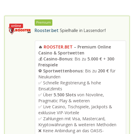
Premium
online
Rooster.bet
Spielhalle in
Lassendorf
🔥
ROOSTER.BET
– Premium Online
Casino & Sportwetten
💰
Casino-Bonus:
Bis zu
5.000 €
+
300
Freispiele
⚽
Sportwettenbonus:
Bis zu
200 €
für
Neukunden
✅ Schnelle Registrierung & hohe
Einsatzlimits
✅ Über
5.500 Slots
von Novoline,
Pragmatic Play & weiteren
✅ Live Casino, Tischspiele, Jackpots &
exklusive VIP-Vorteile
✅ Zahlungen mit Visa, Mastercard,
Kryptowährungen & weiteren Methoden
❌ Keine Anbindung an das OASIS-