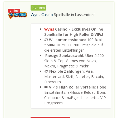
Premium
online
Wyns Casino
Spielhalle in
Lassendorf
Wyns
Casino – Exklusives Online
Spielhalle für High Roller & VIPs!
🎁
Willkommensbonus:
100 % bis
€500/CHF 500
+ 200 Freispiele auf
die ersten Einzahlungen
Riesige Spielauswahl:
Über 5.500
Slots & Top-Games von Novo,
Mekru, Pragmatic & mehr
💳
Flexible Zahlungen:
Visa,
Mastercard, Skrill, Neteller, Bitcoin,
Ethereum
👑
VIP & High Roller Vorteile:
Hohe
Einsatzlimits, exklusive Reload-Boni,
Cashback & maßgeschneidertes VIP-
Programm