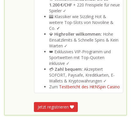
1.200 €/CHF
+ 220 Freispiele für neue
Spieler ✓
🎰 Klassiker wie Sizzling Hot &
weitere Top-Slots von Novoline &
Co.
✓
💎
Highroller willkommen:
Hohe
Einsatzlimits & Schnelle Spins & Kein
Warten ✓
👑 Exklusives VIP-Programm und
Sportwetten mit Top-Quoten
inklusive ✓
💳
Zahl bequem:
Akzeptiert
SOFORT, Paysafe, Kreditkarten, E-
Wallets & Kryptowährungen ✓
Zum
Testbericht des HitNSpin Casino
Jetzt registrieren