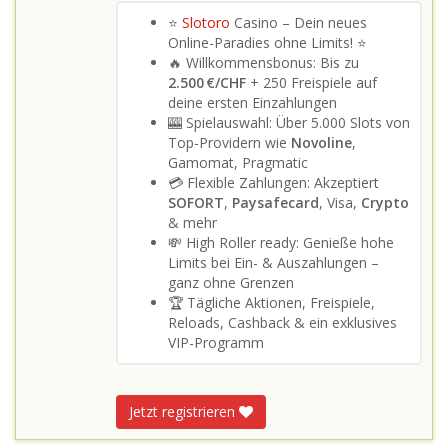
⭐
Slotoro
Casino – Dein neues
Online-Paradies ohne Limits! ⭐
🔥 Willkommensbonus: Bis zu
2.500 €/CHF
+ 250 Freispiele auf
deine ersten Einzahlungen
🎰 Spielauswahl: Über 5.000 Slots von
Top-Providern wie
Novoline
,
Gamomat, Pragmatic
💳 Flexible Zahlungen: Akzeptiert
SOFORT
,
Paysafecard
, Visa,
Crypto
& mehr
💸 High Roller ready: Genieße hohe
Limits bei Ein- & Auszahlungen –
ganz ohne Grenzen
🏆 Tägliche Aktionen, Freispiele,
Reloads, Cashback & ein exklusives
VIP-Programm
Jetzt registrieren