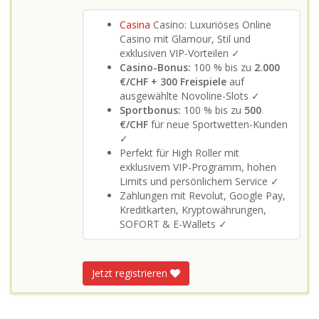
Casina
Casino: Luxuriöses Online
Casino mit Glamour, Stil und
exklusiven VIP-Vorteilen ✓
Casino-Bonus:
100 % bis zu
2.000
€/CHF + 300 Freispiele
auf
ausgewählte Novoline-Slots ✓
Sportbonus:
100 % bis zu
500
€/CHF
für neue Sportwetten-Kunden
✓
Perfekt für High Roller mit
exklusivem VIP-Programm, hohen
Limits und persönlichem Service ✓
Zahlungen mit Revolut, Google Pay,
Kreditkarten, Kryptowährungen,
SOFORT & E-Wallets ✓
Jetzt registrieren