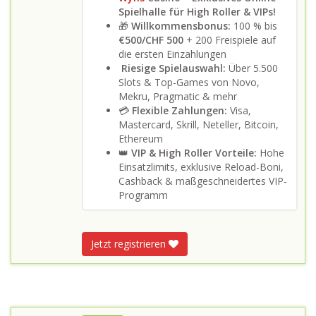
Spielhalle für High Roller & VIPs!
🎁
Willkommensbonus:
100 % bis
€500/CHF 500
+ 200 Freispiele auf
die ersten Einzahlungen
Riesige Spielauswahl:
Über 5.500
Slots & Top-Games von Novo,
Mekru, Pragmatic & mehr
💳
Flexible Zahlungen:
Visa,
Mastercard, Skrill, Neteller, Bitcoin,
Ethereum
👑
VIP & High Roller Vorteile:
Hohe
Einsatzlimits, exklusive Reload-Boni,
Cashback & maßgeschneidertes VIP-
Programm
Jetzt registrieren