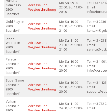
Fortuna
Mo-Sa: 09:00-
Tel: +43 512 678
Gaming in
Adresse und
22:00, So: 11:00-
Email:
9300
Wegbeschreibung
20:00
info@fortunaga
Baardorf
Gold Play in
Mo-Sa: 10:00-
Tel: +43 2236 78
Adresse und
9300
23:00, So: 12:00-
Email:
Wegbeschreibung
Baardorf
21:00
kontakt@goldpl
Lucky
Mo-Sa: 11:00-
Tel: +43 463 890
Winner in
Adresse und
23:00, So: 13:00-
Email:
9300
Wegbeschreibung
21:00
service@luckyw
Baardorf
Palace
Mo-Sa: 10:00-
Tel: +43 1 90123
Casino in
Adresse und
22:00, So: 12:00-
Email:
9300
Wegbeschreibung
20:00
info@palacecas
Baardorf
SuperGame
Mo-Sa: 10:00-
Tel: +43 1 12345
Casino in
Adresse und
22:00, So: 12:00-
Email:
9300
Wegbeschreibung
20:00
support@super
Baardorf
Vulkan
Mo-Sa: 11:00-
Tel: +43 732 234
Casino in
Adresse und
24:00, So: 13:00-
Email:
9300
Wegbeschreibung