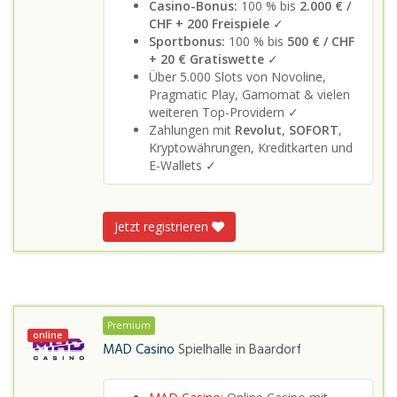
Casino-Bonus:
100 % bis
2.000 € /
CHF + 200 Freispiele
✓
Sportbonus:
100 % bis
500 € / CHF
+ 20 € Gratiswette
✓
Über 5.000 Slots von Novoline,
Pragmatic Play, Gamomat & vielen
weiteren Top-Providern ✓
Zahlungen mit
Revolut
,
SOFORT
,
Kryptowährungen, Kreditkarten und
E-Wallets ✓
Jetzt registrieren
Premium
online
MAD Casino
Spielhalle in
Baardorf