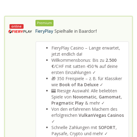
Premium
online
FieryPlay
Spielhalle in
Baardorf
FieryPlay Casino – Lange erwartet,
jetzt endlich da!
Willkommensbonus: Bis zu
2.500
€
/CHF mit satten 450 % auf deine
ersten Einzahlungen ✓
🎁 350 Freispiele – z. B. für Klassiker
wie
Book of Ra Deluxe
✓
🎰 Riesige Auswahl: Alle beliebten
Spiele von
Novomatic
,
Gamomat
,
Pragmatic Play
& mehr ✓
Von den erfahrenen Machern des
erfolgreichen
VulkanVegas Casinos
✓
Schnelle Zahlungen mit
SOFORT
,
Paysafe, Crypto und mehr ✓