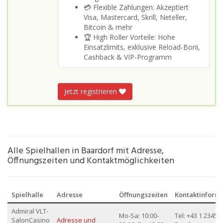
💳 Flexible Zahlungen: Akzeptiert
Visa, Mastercard, Skrill, Neteller,
Bitcoin & mehr
🏆 High Roller Vorteile: Hohe
Einsatzlimits, exklusive Reload-Boni,
Cashback & VIP-Programm
Jetzt registrieren
Alle Spielhallen in Baardorf mit Adresse,
Öffnungszeiten und Kontaktmöglichkeiten
Spielhalle
Adresse
Öffnungszeiten
Kontaktinform
Admiral VLT-
Mo-Sa: 10:00-
Tel: +43 1 23456
SalonCasino
Adresse und