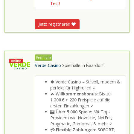
Test!
Jetzt registrieren
Premium
online
Verde Casino
Spielhalle in
Baardorf
🍀
Verde Casino – Stilvoll, modern &
perfekt für Highroller! ⭐
🔥
Willkommensbonus:
Bis zu
1.200 € + 220
Freispiele auf die
ersten Einzahlungen ✓
🎰
Über 5.000 Spiele:
Mit Top-
Providern wie Novoline, NetEnt,
Pragmatic, Gamomat & mehr ✓
💳
Flexible Zahlungen:
SOFORT
,