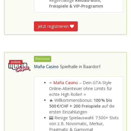
Regelmäßige
Reload-Boni,
Freispiele & VIP-Programm
Jetzt registrieren
Premium
online
Mafia Casino
Spielhalle in
Baardorf
⭐
Mafia Casino
– Dein GTA-Style
Online-Abenteuer ohne Limits für
echte High Roller! ⭐
🔥 Willkommensbonus:
100 % bis
500 €/CHF + 200 Freispiele
auf die
ersten Einzahlungen
🎰 Riesige Spielauswahl: 7.500+ Slots
von z. B. Novomatic, Merkur,
Pragmatic & Gamomat