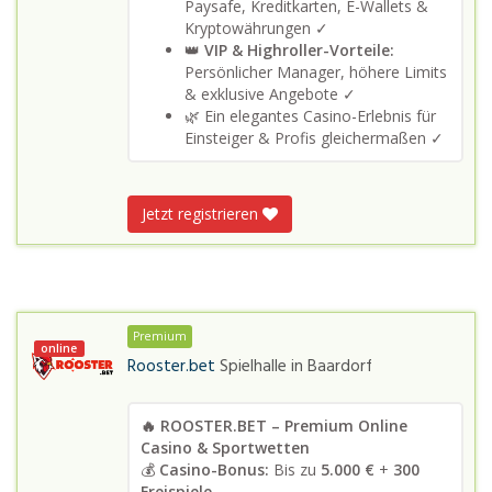
Paysafe, Kreditkarten, E-Wallets &
Kryptowährungen ✓
👑
VIP & Highroller-Vorteile:
Persönlicher Manager, höhere Limits
& exklusive Angebote ✓
🌿 Ein elegantes Casino-Erlebnis für
Einsteiger & Profis gleichermaßen ✓
Jetzt registrieren
Premium
online
Rooster.bet
Spielhalle in
Baardorf
🔥 ROOSTER.BET – Premium Online
Casino & Sportwetten
💰
Casino-Bonus:
Bis zu
5.000 €
+
300
Freispiele