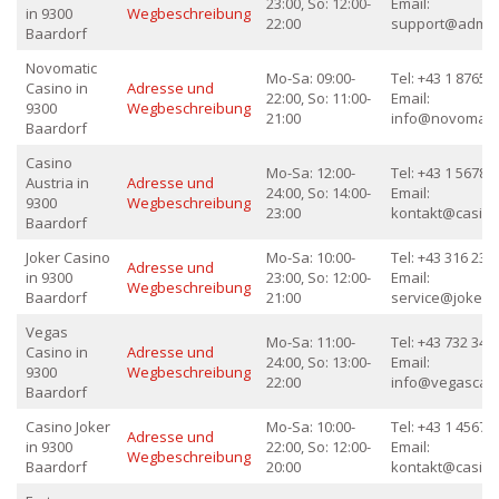
23:00, So: 12:00-
Email:
in 9300
Wegbeschreibung
22:00
support@admira
Baardorf
Novomatic
Mo-Sa: 09:00-
Tel: +43 1 87654
Casino in
Adresse und
22:00, So: 11:00-
Email:
9300
Wegbeschreibung
21:00
info@novomatic
Baardorf
Casino
Mo-Sa: 12:00-
Tel: +43 1 56789
Austria in
Adresse und
24:00, So: 14:00-
Email:
9300
Wegbeschreibung
23:00
kontakt@casino
Baardorf
Joker Casino
Mo-Sa: 10:00-
Tel: +43 316 234
Adresse und
in 9300
23:00, So: 12:00-
Email:
Wegbeschreibung
Baardorf
21:00
service@jokerca
Vegas
Mo-Sa: 11:00-
Tel: +43 732 345
Casino in
Adresse und
24:00, So: 13:00-
Email:
9300
Wegbeschreibung
22:00
info@vegascasi
Baardorf
Casino Joker
Mo-Sa: 10:00-
Tel: +43 1 45678
Adresse und
in 9300
22:00, So: 12:00-
Email:
Wegbeschreibung
Baardorf
20:00
kontakt@casino