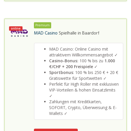
Premium
online
MAD Casino
Spielhalle in
Baardorf
MAD Casino: Online Casino mit
attraktivem Willkommensangebot ✓
Casino-Bonus:
100 % bis zu
1.000
€/CHF + 200 Freispiele
✓
Sportbonus
: 100 % bis 250 € + 20 €
Gratiswette für Sportwetten ✓
Perfekt für High Roller mit exklusiven
VIP-Vorteilen & hohen Einsatzlimits
✓
Zahlungen mit Kreditkarten,
SOFORT, Crypto, Überweisung & E-
Wallets ✓