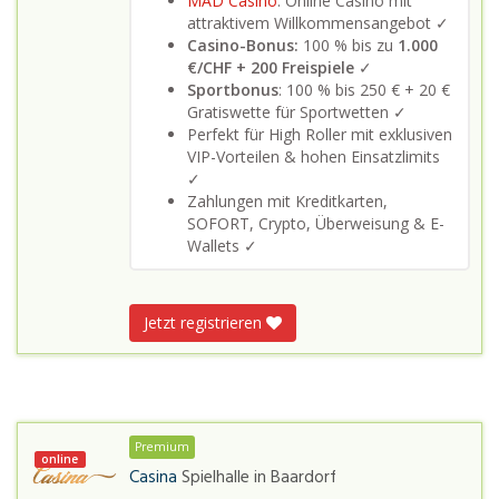
MAD Casino
: Online Casino mit
attraktivem Willkommensangebot ✓
Casino-Bonus:
100 % bis zu
1.000
€/CHF + 200 Freispiele
✓
Sportbonus
: 100 % bis 250 € + 20 €
Gratiswette für Sportwetten ✓
Perfekt für High Roller mit exklusiven
VIP-Vorteilen & hohen Einsatzlimits
✓
Zahlungen mit Kreditkarten,
SOFORT, Crypto, Überweisung & E-
Wallets ✓
Jetzt registrieren
Premium
online
Casina
Spielhalle in
Baardorf