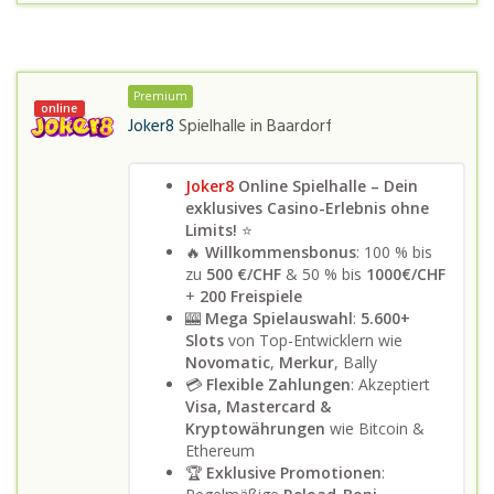
Premium
online
Joker8
Spielhalle in
Baardorf
Joker8
Online Spielhalle – Dein
exklusives Casino-Erlebnis ohne
Limits!
⭐
🔥
Willkommensbonus
: 100 % bis
zu
500 €/CHF
& 50 % bis
1000€/CHF
+
200 Freispiele
🎰
Mega Spielauswahl
:
5.600+
Slots
von Top-Entwicklern wie
Novomatic
,
Merkur
, Bally
💳
Flexible Zahlungen
: Akzeptiert
Visa, Mastercard &
Kryptowährungen
wie Bitcoin &
Ethereum
🏆
Exklusive Promotionen
: