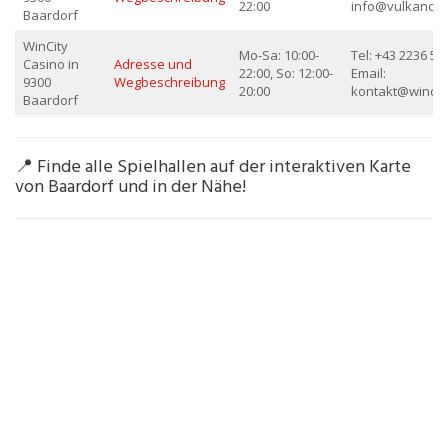
22:00
info@vulkancas
Baardorf
WinCity
Mo-Sa: 10:00-
Tel: +43 2236 56
Casino in
Adresse und
22:00, So: 12:00-
Email:
9300
Wegbeschreibung
20:00
kontakt@wincity
Baardorf
📍 Finde alle Spielhallen auf der interaktiven Karte
von Baardorf und in der Nähe!