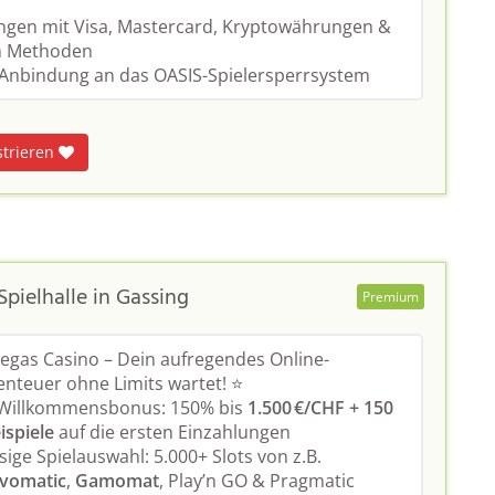
ngen mit Visa, Mastercard, Kryptowährungen &
n Methoden
 Anbindung an das OASIS-Spielersperrsystem
istrieren
Spielhalle in
Gassing
Premium
egas Casino – Dein aufregendes Online-
nteuer ohne Limits wartet! ⭐
 Willkommensbonus: 150% bis
1.500 €/CHF + 150
ispiele
auf die ersten Einzahlungen
sige Spielauswahl: 5.000+ Slots von z.B.
vomatic
,
Gamomat
, Play’n GO & Pragmatic