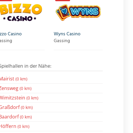
izzo Casino
Wyns Casino
assing
Gassing
Spielhallen in der Nähe:
Mairist
(0 km)
Zensweg
(0 km)
Wimitzstein
(0 km)
Graßdorf
(0 km)
Baardorf
(0 km)
Höffern
(0 km)