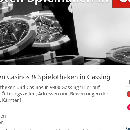
ten Casinos & Spielotheken in Gassing
lotheken und Casinos in 9300 Gassing
? Hier auf
t
Öffnungszeiten, Adressen und Bewertungen
der
, Kärnten
!
ken
en
G