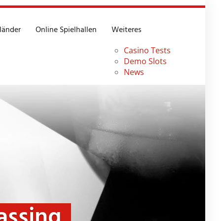
länder
Online Spielhallen
Weiteres
Casino Tests
Demo Slots
News
assing