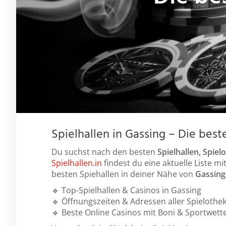
Spielhallen in Gassing – Die bes
Du suchst nach den besten
Spielhallen, Spie
Spielhallen.in
findest du eine aktuelle Liste mi
besten Spiehallen in deiner Nähe von
Gassing
🔹 Top-Spielhallen & Casinos in Gassing
🔹 Öffnungszeiten & Adressen aller Spielothe
🔹 Beste Online Casinos mit Boni & Sportwett