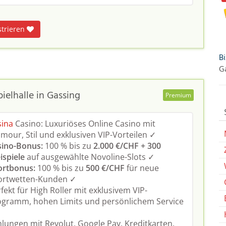
istrieren
B
G
pielhalle in
Gassing
Premium
sina
Casino: Luxuriöses Online Casino mit
mour, Stil und exklusiven VIP-Vorteilen ✓
sino-Bonus:
100 % bis zu
2.000 €/CHF + 300
ispiele
auf ausgewählte Novoline-Slots ✓
ortbonus:
100 % bis zu
500 €/CHF
für neue
ortwetten-Kunden ✓
fekt für High Roller mit exklusivem VIP-
ogramm, hohen Limits und persönlichem Service
lungen mit Revolut, Google Pay, Kreditkarten,