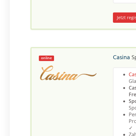
Jetzt reg
Casina
S
online
Ca
Gla
Ca
Fre
Sp
Sp
Per
Pr
✓
Zah