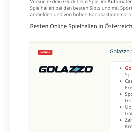
Versuche dein Glück beim Spiel im
Automaten
Spielhallen bei den besten Slots und mit Spor
anmelden und von hohen Bonusaktionen profi
Besten Online Spielhallen in Österrei
Golazzo
online
Go
Sp
Ca
Fre
Sp
Gr
Übe
Ga
Za
Kre