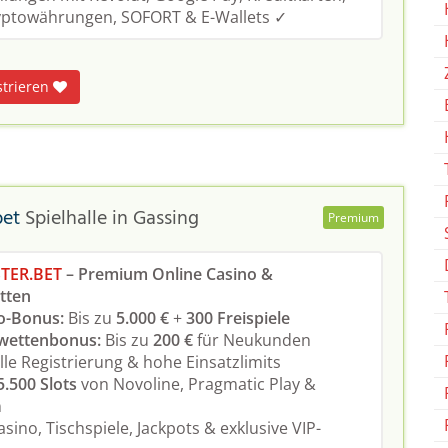
yptowährungen, SOFORT & E-Wallets ✓
istrieren
bet
Spielhalle in
Gassing
Premium
TER.BET
– Premium Online Casino &
tten
o-Bonus:
Bis zu
5.000 €
+
300 Freispiele
wettenbonus:
Bis zu
200 €
für Neukunden
le Registrierung & hohe Einsatzlimits
5.500 Slots
von Novoline, Pragmatic Play &
n
asino, Tischspiele, Jackpots & exklusive VIP-