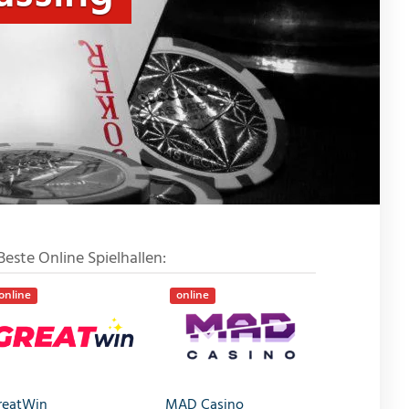
Beste Online Spielhallen:
online
online
reatWin
MAD Casino