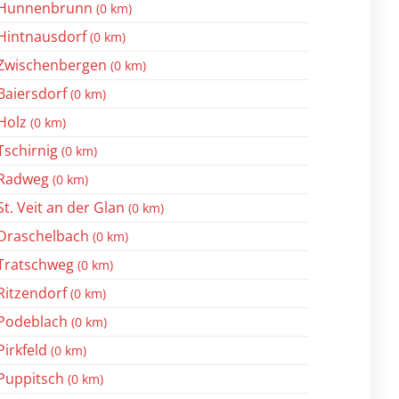
Hunnenbrunn
(0 km)
Hintnausdorf
(0 km)
Zwischenbergen
(0 km)
Baiersdorf
(0 km)
Holz
(0 km)
Tschirnig
(0 km)
Radweg
(0 km)
St. Veit an der Glan
(0 km)
Draschelbach
(0 km)
Tratschweg
(0 km)
Ritzendorf
(0 km)
Podeblach
(0 km)
Pirkfeld
(0 km)
Puppitsch
(0 km)