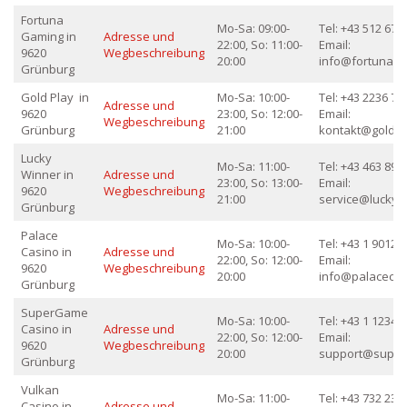
Fortuna
Mo-Sa: 09:00-
Tel: +43 512 678
Gaming in
Adresse und
22:00, So: 11:00-
Email:
9620
Wegbeschreibung
20:00
info@fortunaga
Grünburg
Gold Play in
Mo-Sa: 10:00-
Tel: +43 2236 78
Adresse und
9620
23:00, So: 12:00-
Email:
Wegbeschreibung
Grünburg
21:00
kontakt@goldpl
Lucky
Mo-Sa: 11:00-
Tel: +43 463 890
Winner in
Adresse und
23:00, So: 13:00-
Email:
9620
Wegbeschreibung
21:00
service@luckyw
Grünburg
Palace
Mo-Sa: 10:00-
Tel: +43 1 90123
Casino in
Adresse und
22:00, So: 12:00-
Email:
9620
Wegbeschreibung
20:00
info@palacecas
Grünburg
SuperGame
Mo-Sa: 10:00-
Tel: +43 1 12345
Casino in
Adresse und
22:00, So: 12:00-
Email:
9620
Wegbeschreibung
20:00
support@super
Grünburg
Vulkan
Mo-Sa: 11:00-
Tel: +43 732 234
Casino in
Adresse und