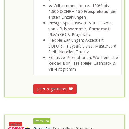
🔥 Willkommensbonus: 150% bis
1.500 €/CHF + 150 Freispiele
auf die
ersten Einzahlungen
Riesige Spielauswahl: 5.000+ Slots
von z.B.
Novomatic
,
Gamomat
,
Play’n GO & Pragmatic
Flexible Zahlungen: Akzeptiert
SOFORT, Paysafe , Visa, Mastercard,
Skrill, Neteller, Trustly
Exklusive Promotionen: Wöchentliche
Reload-Boni, Freispiele, Cashback &
VIP-Programm
Jetzt registrieren
Premium
online