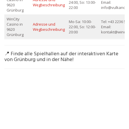
24:00, So: 13:00-
Email:
9620
Wegbeschreibung
22:00
info@vulkancas
Grünburg
WinCity
Mo-Sa: 10:00-
Tel: +43 2236 56
Casino in
Adresse und
22:00, So: 12:00-
Email:
9620
Wegbeschreibung
20:00
kontakt@wincity
Grünburg
📍 Finde alle Spielhallen auf der interaktiven Karte
von Grünburg und in der Nähe!