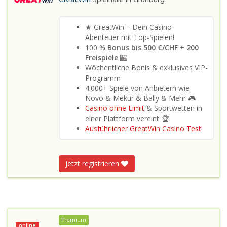
GreatWin
Spielhalle in
Grünburg
★ GreatWin – Dein Casino-
Abenteuer mit Top-Spielen!
100 %
Bonus bis 500 €/CHF + 200
Freispiele
🎰
Wöchentliche Bonis & exklusives VIP-
Programm
4.000+ Spiele von Anbietern wie
Novo & Mekur & Bally & Mehr 🎮
Casino ohne Limit
& Sportwetten in
einer Plattform vereint 🏆
Ausführlicher GreatWin Casino Test
!
Jetzt registrieren
Premium
online