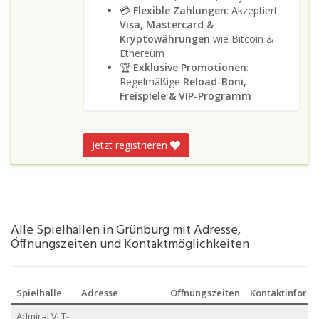
💳
Flexible Zahlungen
: Akzeptiert
Visa, Mastercard &
Kryptowährungen
wie Bitcoin &
Ethereum
🏆
Exklusive Promotionen
:
Regelmäßige
Reload-Boni,
Freispiele & VIP-Programm
Jetzt registrieren
Alle Spielhallen in Grünburg mit Adresse,
Öffnungszeiten und Kontaktmöglichkeiten
Spielhalle
Adresse
Öffnungszeiten
Kontaktinform
Admiral VLT-