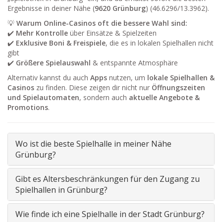
Ergebnisse in deiner Nähe (
9620 Grünburg
) (46.6296/13.3962).
💡
Warum Online-Casinos oft die bessere Wahl sind:
✔️
Mehr Kontrolle
über Einsätze & Spielzeiten
✔️
Exklusive Boni & Freispiele
, die es in lokalen Spielhallen nicht
gibt
✔️
Größere Spielauswahl
& entspannte Atmosphäre
Alternativ kannst du auch
Apps
nutzen, um
lokale Spielhallen &
Casinos
zu finden. Diese zeigen dir nicht nur
Öffnungszeiten
und Spielautomaten
, sondern auch
aktuelle Angebote &
Promotions
.
Wo ist die beste Spielhalle in meiner Nähe
Grünburg?
Gibt es Altersbeschränkungen für den Zugang zu
Spielhallen in Grünburg?
Wie finde ich eine Spielhalle in der Stadt Grünburg?