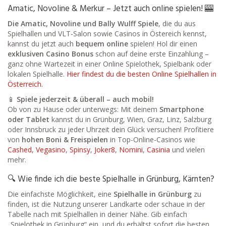
Amatic, Novoline & Merkur – Jetzt auch online spielen! 🎰
Die Amatic, Novoline und Bally Wulff Spiele
, die du aus
Spielhallen und VLT-Salon sowie Casinos in Östereich kennst,
kannst du jetzt auch
bequem online
spielen! Hol dir einen
exklusiven Casino Bonus
schon auf deine erste Einzahlung –
ganz ohne Wartezeit in einer Online Spielothek, Spielbank oder
lokalen Spielhalle.
Hier findest du die besten Online Spielhallen in
Österreich.
📱
Spiele jederzeit & überall – auch mobil!
Ob von zu Hause oder unterwegs: Mit deinem
Smartphone
oder Tablet
kannst du in Grünburg, Wien, Graz, Linz, Salzburg
oder Innsbruck zu jeder Uhrzeit dein Glück versuchen! Profitiere
von
hohen Boni & Freispielen
in Top-Online-Casinos wie
Cashed
,
Vegasino
,
Spinsy
,
Joker8
,
Nomini
,
Casinia
und vielen
mehr.
🔍 Wie finde ich die beste Spielhalle in Grünburg, Kärnten?
Die einfachste Möglichkeit, eine
Spielhalle in Grünburg
zu
finden, ist die Nutzung unserer Landkarte oder schaue in der
Tabelle nach mit Spielhallen in deiner Nähe. Gib einfach
„Spielothek in Grünburg“ ein, und du erhältst sofort die besten