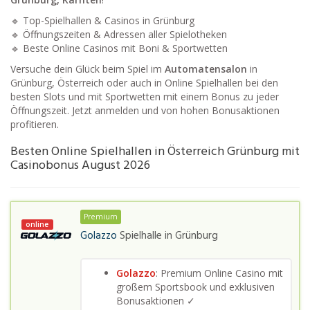
🔹 Top-Spielhallen & Casinos in Grünburg
🔹 Öffnungszeiten & Adressen aller Spielotheken
🔹 Beste Online Casinos mit Boni & Sportwetten
Versuche dein Glück beim Spiel im
Automatensalon
in
Grünburg, Österreich oder auch in Online Spielhallen bei den
besten Slots und mit Sportwetten mit einem Bonus zu jeder
Öffnungszeit. Jetzt anmelden und von hohen Bonusaktionen
profitieren.
Besten Online Spielhallen in Österreich Grünburg mit
Casinobonus August 2026
Premium
online
Golazzo
Spielhalle in
Grünburg
Golazzo
: Premium Online Casino mit
großem Sportsbook und exklusiven
Bonusaktionen ✓