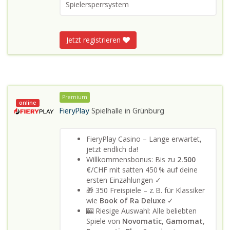
Spielersperrsystem
Jetzt registrieren
Premium
online
FieryPlay
Spielhalle in
Grünburg
FieryPlay Casino – Lange erwartet,
jetzt endlich da!
Willkommensbonus: Bis zu
2.500
€
/CHF mit satten 450 % auf deine
ersten Einzahlungen ✓
🎁 350 Freispiele – z. B. für Klassiker
wie
Book of Ra Deluxe
✓
🎰 Riesige Auswahl: Alle beliebten
Spiele von
Novomatic
,
Gamomat
,