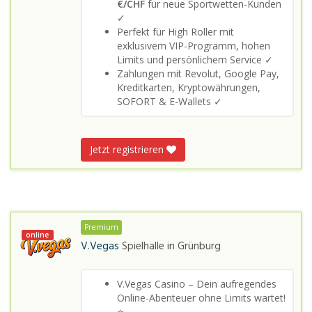
€/CHF
für neue Sportwetten-Kunden
✓
Perfekt für High Roller mit
exklusivem VIP-Programm, hohen
Limits und persönlichem Service ✓
Zahlungen mit Revolut, Google Pay,
Kreditkarten, Kryptowährungen,
SOFORT & E-Wallets ✓
Jetzt registrieren
Premium
online
V.Vegas
Spielhalle in
Grünburg
V.Vegas Casino – Dein aufregendes
Online-Abenteuer ohne Limits wartet!
⭐