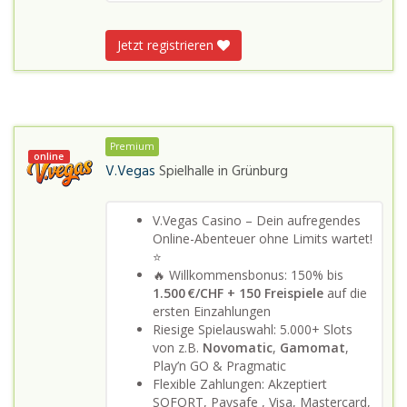
Jetzt registrieren
Premium
online
V.Vegas
Spielhalle in
Grünburg
V.Vegas Casino – Dein aufregendes
Online-Abenteuer ohne Limits wartet!
⭐
🔥 Willkommensbonus: 150% bis
1.500 €/CHF + 150 Freispiele
auf die
ersten Einzahlungen
Riesige Spielauswahl: 5.000+ Slots
von z.B.
Novomatic
,
Gamomat
,
Play’n GO & Pragmatic
Flexible Zahlungen: Akzeptiert
SOFORT, Paysafe , Visa, Mastercard,