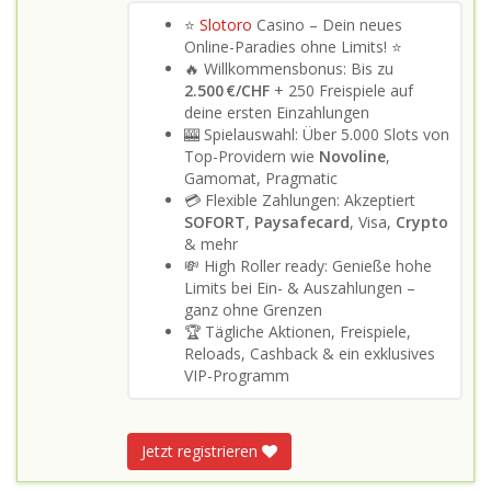
⭐
Slotoro
Casino – Dein neues
Online-Paradies ohne Limits! ⭐
🔥 Willkommensbonus: Bis zu
2.500 €/CHF
+ 250 Freispiele auf
deine ersten Einzahlungen
🎰 Spielauswahl: Über 5.000 Slots von
Top-Providern wie
Novoline
,
Gamomat, Pragmatic
💳 Flexible Zahlungen: Akzeptiert
SOFORT
,
Paysafecard
, Visa,
Crypto
& mehr
💸 High Roller ready: Genieße hohe
Limits bei Ein- & Auszahlungen –
ganz ohne Grenzen
🏆 Tägliche Aktionen, Freispiele,
Reloads, Cashback & ein exklusives
VIP-Programm
Jetzt registrieren