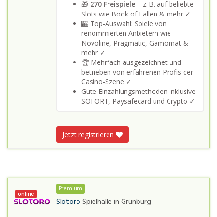
🎁
270 Freispiele
– z. B. auf beliebte
Slots wie Book of Fallen & mehr ✓
🎰 Top-Auswahl: Spiele von
renommierten Anbietern wie
Novoline, Pragmatic, Gamomat &
mehr ✓
🏆 Mehrfach ausgezeichnet und
betrieben von erfahrenen Profis der
Casino-Szene ✓
Gute Einzahlungsmethoden inklusive
SOFORT, Paysafecard und Crypto ✓
Jetzt registrieren
Premium
online
Slotoro
Spielhalle in
Grünburg