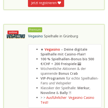
Jetzt registrieren
Premium
online
Vegasino
Spielhalle in
Grünburg
★
Vegasino
– Deine digitale
Spielhalle mit Casino-Flair!
100 % Spielhallen-Bonus bis 500
€/CHF
+
200 Freispiele
🎰
Wöchentliche Aktionen & der
spannende
Bonus Crab
VIP-Programm
für echte Spielhallen-
Fans und Vielspieler
Klassiker der Spielhalle:
Merkur
,
Novoline
&
Bally
🃏
> >
Ausführlicher Vegasino Casino
Test!