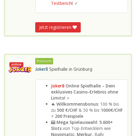
Testbericht
✓
Jetzt registrieren
Premium
online
Joker8
Spielhalle in
Grünburg
Joker8
Online Spielhalle – Dein
exklusives Casino-Erlebnis ohne
Limits!
⭐
🔥
Willkommensbonus
: 100 % bis
zu
500 €/CHF
& 50 % bis
1000€/CHF
+
200 Freispiele
🎰
Mega Spielauswahl
:
5.600+
Slots
von Top-Entwicklern wie
Novomatic
,
Merkur
, Bally