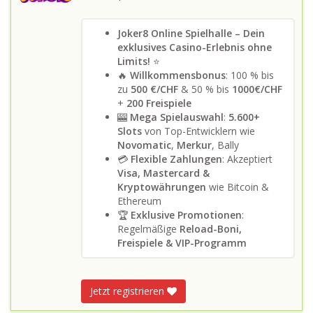
Joker8 Online Spielhalle – Dein
exklusives Casino-Erlebnis ohne
Limits!
⭐
🔥
Willkommensbonus
: 100 % bis
zu
500 €/CHF
& 50 % bis
1000€/CHF
+
200 Freispiele
🎰
Mega Spielauswahl
:
5.600+
Slots
von Top-Entwicklern wie
Novomatic
,
Merkur
, Bally
💳
Flexible Zahlungen
: Akzeptiert
Visa, Mastercard &
Kryptowährungen
wie Bitcoin &
Ethereum
🏆
Exklusive Promotionen
:
Regelmäßige
Reload-Boni,
Freispiele & VIP-Programm
Jetzt registrieren