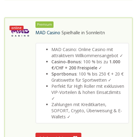
Premium
online
MAD Casino
Spielhalle in
Sonnleitn
MAD Casino: Online Casino mit
attraktivem Willkommensangebot ✓
Casino-Bonus:
100 % bis zu
1.000
€/CHF + 200 Freispiele
✓
Sportbonus
: 100 % bis 250 € + 20 €
Gratiswette für Sportwetten ✓
Perfekt für High Roller mit exklusiven
VIP-Vorteilen & hohen Einsatzlimits
✓
Zahlungen mit Kreditkarten,
SOFORT, Crypto, Überweisung & E-
Wallets ✓