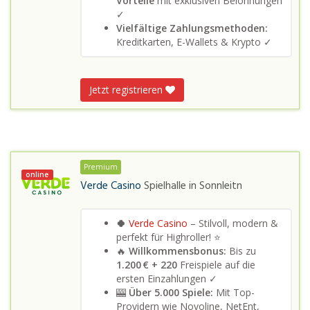
Vorteile
mit exklusiven Belohnungen
✓
Vielfältige Zahlungsmethoden:
Kreditkarten, E-Wallets & Krypto ✓
Jetzt registrieren
Premium
online
Verde Casino
Spielhalle in
Sonnleitn
🍀
Verde Casino
– Stilvoll, modern &
perfekt für Highroller! ⭐
🔥
Willkommensbonus:
Bis zu
1.200 € + 220
Freispiele auf die
ersten Einzahlungen ✓
🎰
Über 5.000 Spiele:
Mit Top-
Providern wie Novoline, NetEnt,