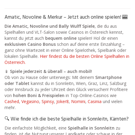
Amatic, Novoline & Merkur – Jetzt auch online spielen! 🎰
Die Amatic, Novoline und Bally Wulff Spiele
, die du aus
Spielhallen und VLT-Salon sowie Casinos in Östereich kennst,
kannst du jetzt auch
bequem online
spielen! Hol dir einen
exklusiven Casino Bonus
schon auf deine erste Einzahlung –
ganz ohne Wartezeit in einer Online Spielothek, Spielbank oder
lokalen Spielhalle.
Hier findest du die besten Online Spielhallen in
Österreich.
📱
Spiele jederzeit & überall – auch mobil!
Ob von zu Hause oder unterwegs: Mit deinem
Smartphone
oder Tablet
kannst du in Sonnleitn, Wien, Graz, Linz, Salzburg
oder Innsbruck zu jeder Uhrzeit dein Glück versuchen! Profitiere
von
hohen Boni & Freispielen
in Top-Online-Casinos wie
Cashed
,
Vegasino
,
Spinsy
,
Joker8
,
Nomini
,
Casinia
und vielen
mehr.
🔍 Wie finde ich die beste Spielhalle in Sonnleitn, Kärnten?
Die einfachste Möglichkeit, eine
Spielhalle in Sonnleitn
zu
finden, ist die Nutzung unserer Landkarte oder schaue in der