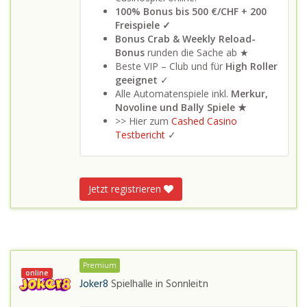
100% Bonus bis 500 €/CHF + 200
Freispiele ✓
Bonus Crab &
Weekly Reload-
Bonus
runden die Sache ab ★
Beste VIP – Club und für
High Roller
geeignet
✓
Alle Automatenspiele inkl.
Merkur,
Novoline und Bally Spiele ★
>> Hier zum
Cashed Casino
Testbericht
✓
Jetzt registrieren
Premium
online
Joker8
Spielhalle in
Sonnleitn