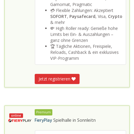
Gamomat, Pragmatic
💳 Flexible Zahlungen: Akzeptiert
SOFORT
,
Paysafecard
, Visa,
Crypto
& mehr
💸 High Roller ready: Genieße hohe
Limits bei Ein- & Auszahlungen –
ganz ohne Grenzen
🏆 Tägliche Aktionen, Freispiele,
Reloads, Cashback & ein exklusives
VIP-Programm
Jetzt registrieren
Premium
online
FieryPlay
Spielhalle in
Sonnleitn