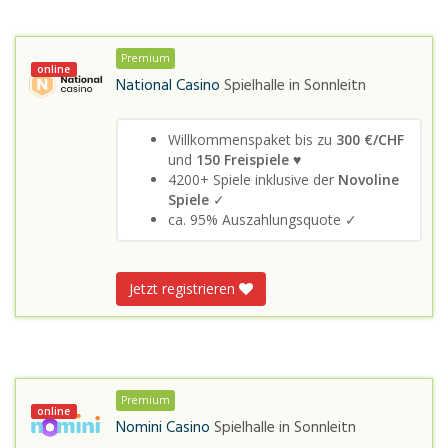
Premium
online
National Casino
Spielhalle in
Sonnleitn
Willkommenspaket bis zu
300 €/CHF
und
150 Freispiele ♥
4200+ Spiele inklusive der
Novoline
Spiele
✓
ca. 95% Auszahlungsquote ✓
Jetzt registrieren
Premium
online
Nomini Casino
Spielhalle in
Sonnleitn