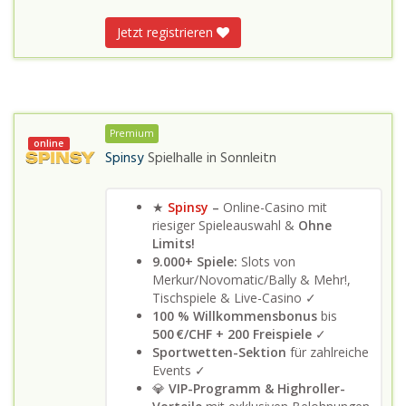
Jetzt registrieren
Premium
online
Spinsy
Spielhalle in
Sonnleitn
★
Spinsy
–
Online-Casino mit
riesiger Spieleauswahl &
Ohne
Limits
!
9.000+ Spiele:
Slots von
Merkur/Novomatic/Bally & Mehr!,
Tischspiele & Live-Casino ✓
100 % Willkommensbonus
bis
500 €/CHF + 200 Freispiele
✓
Sportwetten-Sektion
für zahlreiche
Events ✓
💎
VIP-Programm & Highroller-