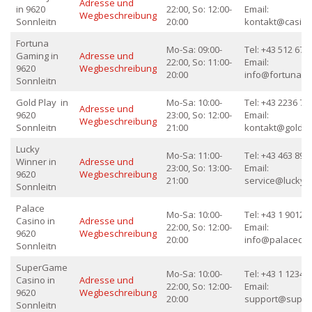
Adresse und
in 9620
22:00, So: 12:00-
Email:
Wegbeschreibung
Sonnleitn
20:00
kontakt@casino
Fortuna
Mo-Sa: 09:00-
Tel: +43 512 678
Gaming in
Adresse und
22:00, So: 11:00-
Email:
9620
Wegbeschreibung
20:00
info@fortunaga
Sonnleitn
Gold Play in
Mo-Sa: 10:00-
Tel: +43 2236 78
Adresse und
9620
23:00, So: 12:00-
Email:
Wegbeschreibung
Sonnleitn
21:00
kontakt@goldpl
Lucky
Mo-Sa: 11:00-
Tel: +43 463 890
Winner in
Adresse und
23:00, So: 13:00-
Email:
9620
Wegbeschreibung
21:00
service@luckyw
Sonnleitn
Palace
Mo-Sa: 10:00-
Tel: +43 1 90123
Casino in
Adresse und
22:00, So: 12:00-
Email:
9620
Wegbeschreibung
20:00
info@palacecas
Sonnleitn
SuperGame
Mo-Sa: 10:00-
Tel: +43 1 12345
Casino in
Adresse und
22:00, So: 12:00-
Email:
9620
Wegbeschreibung
20:00
support@super
Sonnleitn