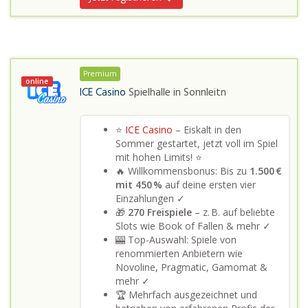
Premium
online
ICE Casino
Spielhalle in
Sonnleitn
⭐
ICE Casino
– Eiskalt in den
Sommer gestartet, jetzt voll im Spiel
mit hohen Limits! ⭐
🔥 Willkommensbonus: Bis zu
1.500 €
mit 450 %
auf deine ersten vier
Einzahlungen ✓
🎁
270 Freispiele
– z. B. auf beliebte
Slots wie Book of Fallen & mehr ✓
🎰 Top-Auswahl: Spiele von
renommierten Anbietern wie
Novoline, Pragmatic, Gamomat &
mehr ✓
🏆 Mehrfach ausgezeichnet und