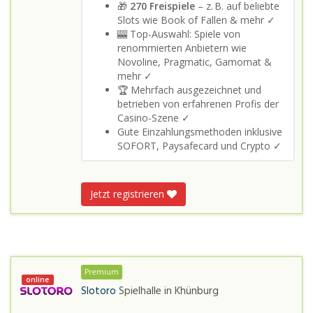
🎁
270 Freispiele
– z. B. auf beliebte
Slots wie Book of Fallen & mehr ✓
🎰 Top-Auswahl: Spiele von
renommierten Anbietern wie
Novoline, Pragmatic, Gamomat &
mehr ✓
🏆 Mehrfach ausgezeichnet und
betrieben von erfahrenen Profis der
Casino-Szene ✓
Gute Einzahlungsmethoden inklusive
SOFORT, Paysafecard und Crypto ✓
Jetzt registrieren
Premium
online
Slotoro
Spielhalle in
Khünburg