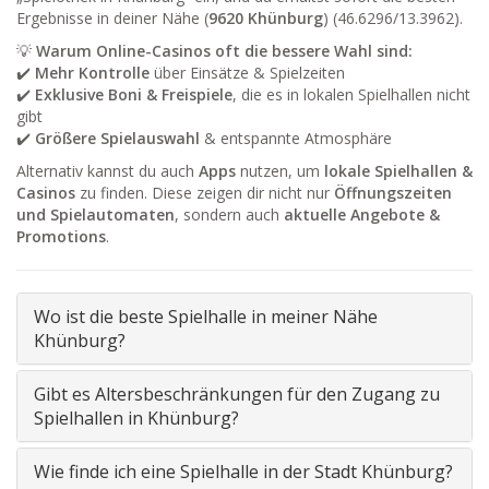
Ergebnisse in deiner Nähe (
9620 Khünburg
) (46.6296/13.3962).
💡
Warum Online-Casinos oft die bessere Wahl sind:
✔️
Mehr Kontrolle
über Einsätze & Spielzeiten
✔️
Exklusive Boni & Freispiele
, die es in lokalen Spielhallen nicht
gibt
✔️
Größere Spielauswahl
& entspannte Atmosphäre
Alternativ kannst du auch
Apps
nutzen, um
lokale Spielhallen &
Casinos
zu finden. Diese zeigen dir nicht nur
Öffnungszeiten
und Spielautomaten
, sondern auch
aktuelle Angebote &
Promotions
.
Wo ist die beste Spielhalle in meiner Nähe
Khünburg?
Gibt es Altersbeschränkungen für den Zugang zu
Spielhallen in Khünburg?
Wie finde ich eine Spielhalle in der Stadt Khünburg?