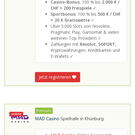
Casino-Bonus:
100 % bis
2.000 € /
CHF + 200 Freispiele
✓
Sportbonus:
100 % bis
500 € / CHF
+ 20 € Gratiswette
✓
Über 5.000 Slots von Novoline,
Pragmatic Play, Gamomat & vielen
weiteren Top-Providern ✓
Zahlungen mit
Revolut
,
SOFORT
,
Kryptowährungen, Kreditkarten und
E-Wallets ✓
Jetzt registrieren
Premium
online
MAD Casino
Spielhalle in
Khünburg