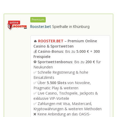
Premium
online
Rooster.bet
Spielhalle in
Khünburg
🔥
ROOSTER.BET
– Premium Online
Casino & Sportwetten
💰
Casino-Bonus:
Bis zu
5.000 €
+
300
Freispiele
⚽
Sportwettenbonus:
Bis zu
200 €
für
Neukunden
✅ Schnelle Registrierung & hohe
Einsatzlimits
✅ Über
5.500 Slots
von Novoline,
Pragmatic Play & weiteren
✅ Live Casino, Tischspiele, Jackpots &
exklusive VIP-Vorteile
✅ Zahlungen mit Visa, Mastercard,
Kryptowährungen & weiteren Methoden
❌ Keine Anbindung an das OASIS-