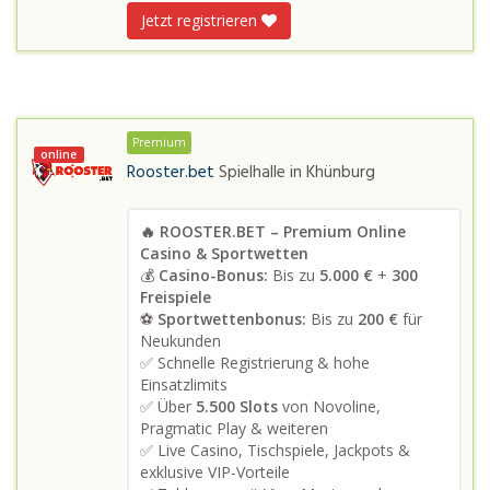
Jetzt registrieren
Premium
online
Rooster.bet
Spielhalle in
Khünburg
🔥 ROOSTER.BET – Premium Online
Casino & Sportwetten
💰
Casino-Bonus:
Bis zu
5.000 €
+
300
Freispiele
⚽
Sportwettenbonus:
Bis zu
200 €
für
Neukunden
✅ Schnelle Registrierung & hohe
Einsatzlimits
✅ Über
5.500 Slots
von Novoline,
Pragmatic Play & weiteren
✅ Live Casino, Tischspiele, Jackpots &
exklusive VIP-Vorteile