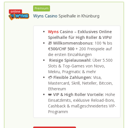
Premium
online
Wyns Casino
Spielhalle in
Khünburg
Wyns
Casino – Exklusives Online
Spielhalle für High Roller & VIPs!
🎁
Willkommensbonus:
100 % bis
€500/CHF 500
+ 200 Freispiele auf
die ersten Einzahlungen
Riesige Spielauswahl:
Über 5.500
Slots & Top-Games von Novo,
Mekru, Pragmatic & mehr
💳
Flexible Zahlungen:
Visa,
Mastercard, Skrill, Neteller, Bitcoin,
Ethereum
👑
VIP & High Roller Vorteile:
Hohe
Einsatzlimits, exklusive Reload-Boni,
Cashback & maßgeschneidertes VIP-
Programm