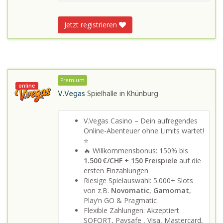
Jetzt registrieren
Premium
online
V.Vegas
Spielhalle in
Khünburg
V.Vegas Casino – Dein aufregendes
Online-Abenteuer ohne Limits wartet!
⭐
🔥 Willkommensbonus: 150% bis
1.500 €/CHF + 150 Freispiele
auf die
ersten Einzahlungen
Riesige Spielauswahl: 5.000+ Slots
von z.B.
Novomatic
,
Gamomat
,
Play’n GO & Pragmatic
Flexible Zahlungen: Akzeptiert
SOFORT, Paysafe , Visa, Mastercard,