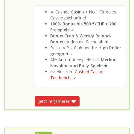
★ Cashed Casino > No.1 für edles
Casinospiel online!
100% Bonus bis 500 €/CHF + 200
Freispiele ✓
Bonus Crab &
Weekly Reload-
Bonus
runden die Sache ab ★
Beste VIP – Club und für
High Roller
geeignet
✓
Alle Automatenspiele inkl.
Merkur,
Novoline und Bally Spiele ★
>> Hier zum
Cashed Casino
Testbericht
✓
Jetzt registrieren