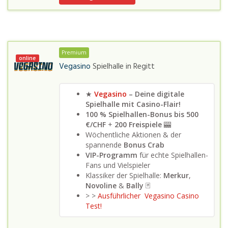
Premium
online
Vegasino
Spielhalle in
Regitt
★
Vegasino
– Deine digitale
Spielhalle mit Casino-Flair!
100 % Spielhallen-Bonus bis 500
€/CHF
+
200 Freispiele
🎰
Wöchentliche Aktionen & der
spannende
Bonus Crab
VIP-Programm
für echte Spielhallen-
Fans und Vielspieler
Klassiker der Spielhalle:
Merkur
,
Novoline
&
Bally
🃏
> >
Ausführlicher Vegasino Casino
Test!