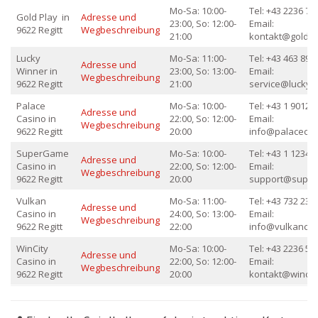
Mo-Sa: 10:00-
Tel: +43 2236 78
Gold Play in
Adresse und
23:00, So: 12:00-
Email:
9622 Regitt
Wegbeschreibung
21:00
kontakt@goldpl
Lucky
Mo-Sa: 11:00-
Tel: +43 463 890
Adresse und
Winner in
23:00, So: 13:00-
Email:
Wegbeschreibung
9622 Regitt
21:00
service@luckyw
Palace
Mo-Sa: 10:00-
Tel: +43 1 90123
Adresse und
Casino in
22:00, So: 12:00-
Email:
Wegbeschreibung
9622 Regitt
20:00
info@palacecas
SuperGame
Mo-Sa: 10:00-
Tel: +43 1 12345
Adresse und
Casino in
22:00, So: 12:00-
Email:
Wegbeschreibung
9622 Regitt
20:00
support@super
Vulkan
Mo-Sa: 11:00-
Tel: +43 732 234
Adresse und
Casino in
24:00, So: 13:00-
Email:
Wegbeschreibung
9622 Regitt
22:00
info@vulkancas
WinCity
Mo-Sa: 10:00-
Tel: +43 2236 56
Adresse und
Casino in
22:00, So: 12:00-
Email:
Wegbeschreibung
9622 Regitt
20:00
kontakt@wincity