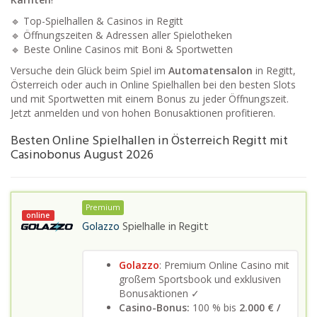
🔹 Top-Spielhallen & Casinos in Regitt
🔹 Öffnungszeiten & Adressen aller Spielotheken
🔹 Beste Online Casinos mit Boni & Sportwetten
Versuche dein Glück beim Spiel im
Automatensalon
in Regitt,
Österreich oder auch in Online Spielhallen bei den besten Slots
und mit Sportwetten mit einem Bonus zu jeder Öffnungszeit.
Jetzt anmelden und von hohen Bonusaktionen profitieren.
Besten Online Spielhallen in Österreich Regitt mit
Casinobonus August 2026
Premium
online
Golazzo
Spielhalle in
Regitt
Golazzo
: Premium Online Casino mit
großem Sportsbook und exklusiven
Bonusaktionen ✓
Casino-Bonus:
100 % bis
2.000 € /