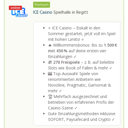
Premium
online
ICE Casino
Spielhalle in
Regitt
⭐ ICE Casino – Eiskalt in den
Sommer gestartet, jetzt voll im Spiel
mit hohen Limits! ⭐
🔥 Willkommensbonus: Bis zu
1.500 €
mit 450 %
auf deine ersten vier
Einzahlungen ✓
🎁
270 Freispiele
– z. B. auf beliebte
Slots wie Book of Fallen & mehr ✓
🎰 Top-Auswahl: Spiele von
renommierten Anbietern wie
Novoline, Pragmatic, Gamomat &
mehr ✓
🏆 Mehrfach ausgezeichnet und
betrieben von erfahrenen Profis der
Casino-Szene ✓
Gute Einzahlungsmethoden inklusive
SOFORT, Paysafecard und Crypto ✓