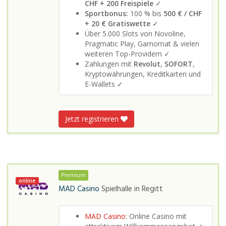
CHF + 200 Freispiele
✓
Sportbonus:
100 % bis
500 € / CHF
+ 20 € Gratiswette
✓
Über 5.000 Slots von Novoline,
Pragmatic Play, Gamomat & vielen
weiteren Top-Providern ✓
Zahlungen mit
Revolut
,
SOFORT
,
Kryptowährungen, Kreditkarten und
E-Wallets ✓
Jetzt registrieren
Premium
online
MAD Casino
Spielhalle in
Regitt
MAD Casino
: Online Casino mit