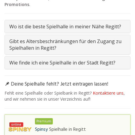
Promotions
.
Wo ist die beste Spielhalle in meiner Nähe Regitt?
Gibt es Altersbeschränkungen für den Zugang zu
Spielhallen in Regitt?
Wie finde ich eine Spielhalle in der Stadt Regitt?
📌
Deine Spielhalle fehlt? Jetzt eintragen lassen!
Fehlt eine Spielhalle oder Spielbank in Regitt?
Kontaktiere uns
,
und wir nehmen sie in unser Verzeichnis auf!
Premium
online
Spinsy
Spielhalle in
Regitt