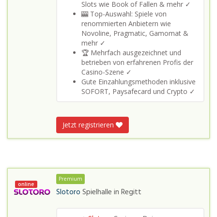
Slots wie Book of Fallen & mehr ✓
🎰 Top-Auswahl: Spiele von
renommierten Anbietern wie
Novoline, Pragmatic, Gamomat &
mehr ✓
🏆 Mehrfach ausgezeichnet und
betrieben von erfahrenen Profis der
Casino-Szene ✓
Gute Einzahlungsmethoden inklusive
SOFORT, Paysafecard und Crypto ✓
Jetzt registrieren
Premium
online
Slotoro
Spielhalle in
Regitt