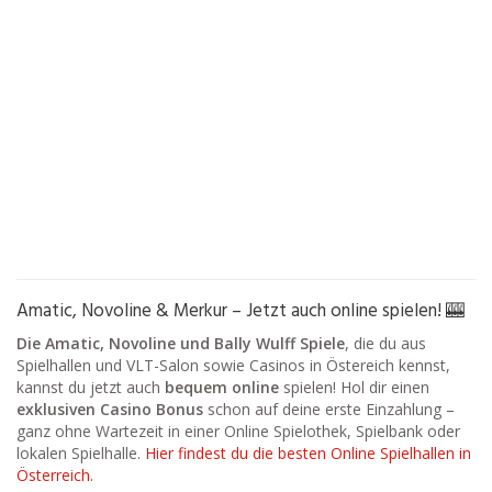
Amatic, Novoline & Merkur – Jetzt auch online spielen! 🎰
Die Amatic, Novoline und Bally Wulff Spiele
, die du aus
Spielhallen und VLT-Salon sowie Casinos in Östereich kennst,
kannst du jetzt auch
bequem online
spielen! Hol dir einen
exklusiven Casino Bonus
schon auf deine erste Einzahlung –
ganz ohne Wartezeit in einer Online Spielothek, Spielbank oder
lokalen Spielhalle.
Hier findest du die besten Online Spielhallen in
Österreich.