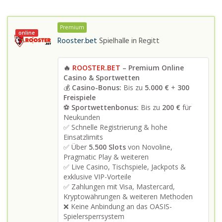
Premium
online
Rooster.bet
Spielhalle in
Regitt
🔥
ROOSTER.BET
– Premium Online
Casino & Sportwetten
💰
Casino-Bonus:
Bis zu
5.000 €
+
300
Freispiele
⚽
Sportwettenbonus:
Bis zu
200 €
für
Neukunden
✅ Schnelle Registrierung & hohe
Einsatzlimits
✅ Über
5.500 Slots
von Novoline,
Pragmatic Play & weiteren
✅ Live Casino, Tischspiele, Jackpots &
exklusive VIP-Vorteile
✅ Zahlungen mit Visa, Mastercard,
Kryptowährungen & weiteren Methoden
❌ Keine Anbindung an das OASIS-
Spielersperrsystem