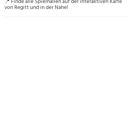
📍 Finde alle Spielhallen auf der interaktiven Karte
von Regitt und in der Nähe!