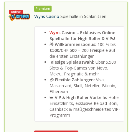
Premium
online
Wyns Casino
Spielhalle in
Schlanitzen
Wyns
Casino – Exklusives Online
Spielhalle für High Roller & VIPs!
🎁
Willkommensbonus:
100 % bis
€500/CHF 500
+ 200 Freispiele auf
die ersten Einzahlungen
Riesige Spielauswahl:
Über 5.500
Slots & Top-Games von Novo,
Mekru, Pragmatic & mehr
💳
Flexible Zahlungen:
Visa,
Mastercard, Skrill, Neteller, Bitcoin,
Ethereum
👑
VIP & High Roller Vorteile:
Hohe
Einsatzlimits, exklusive Reload-Boni,
Cashback & maßgeschneidertes VIP-
Programm