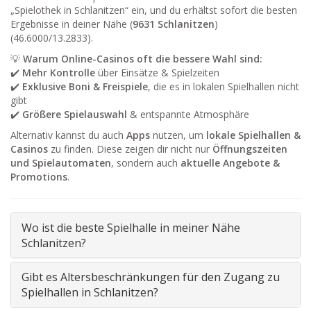
„Spielothek in Schlanitzen“ ein, und du erhältst sofort die besten
Ergebnisse in deiner Nähe (
9631 Schlanitzen
)
(46.6000/13.2833).
💡
Warum Online-Casinos oft die bessere Wahl sind:
✔️
Mehr Kontrolle
über Einsätze & Spielzeiten
✔️
Exklusive Boni & Freispiele
, die es in lokalen Spielhallen nicht
gibt
✔️
Größere Spielauswahl
& entspannte Atmosphäre
Alternativ kannst du auch
Apps
nutzen, um
lokale Spielhallen &
Casinos
zu finden. Diese zeigen dir nicht nur
Öffnungszeiten
und Spielautomaten
, sondern auch
aktuelle Angebote &
Promotions
.
Wo ist die beste Spielhalle in meiner Nähe
Schlanitzen?
Gibt es Altersbeschränkungen für den Zugang zu
Spielhallen in Schlanitzen?