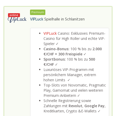
Premium
online
VIPLuck
Spielhalle in
Schlanitzen
VIPLuck
Casino: Exklusives Premium-
Casino für High Roller und echte VIP-
Spieler ✓
Casino-Bonus:
100 % bis zu
2.000
€/CHF + 300 Freispiele
✓
Sportbonus:
100 % bis zu
500
€/CHF
✓
Luxuriöses VIP-Programm mit
persönlichem Manager, extrem
hohen Limits ✓
Top-Slots von Novomatic, Pragmatic
Play, Gamomat und vielen weiteren
Premium-Anbietern ✓
Schnelle Registrierung sowie
Zahlungen mit
Revolut
,
Google Pay
,
Kreditkarten, Crypto &E-Wallets ✓