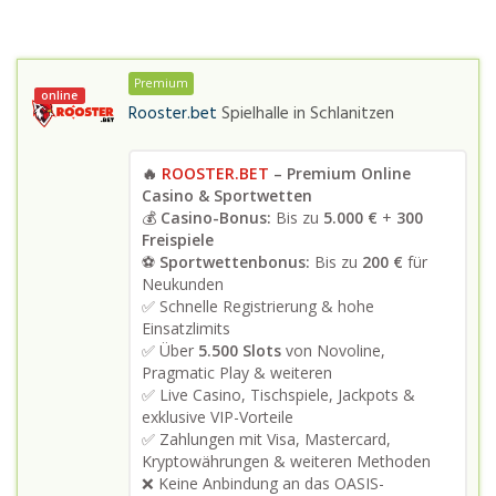
Premium
online
Rooster.bet
Spielhalle in
Schlanitzen
🔥
ROOSTER.BET
– Premium Online
Casino & Sportwetten
💰
Casino-Bonus:
Bis zu
5.000 €
+
300
Freispiele
⚽
Sportwettenbonus:
Bis zu
200 €
für
Neukunden
✅ Schnelle Registrierung & hohe
Einsatzlimits
✅ Über
5.500 Slots
von Novoline,
Pragmatic Play & weiteren
✅ Live Casino, Tischspiele, Jackpots &
exklusive VIP-Vorteile
✅ Zahlungen mit Visa, Mastercard,
Kryptowährungen & weiteren Methoden
❌ Keine Anbindung an das OASIS-