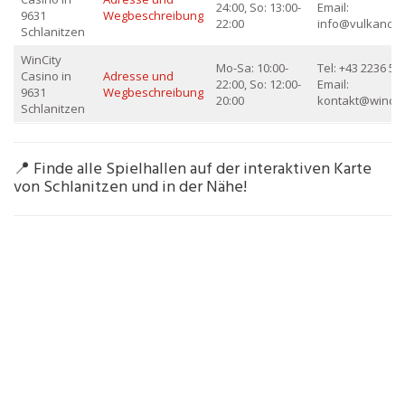
24:00, So: 13:00-
Email:
9631
Wegbeschreibung
22:00
info@vulkancas
Schlanitzen
WinCity
Mo-Sa: 10:00-
Tel: +43 2236 56
Casino in
Adresse und
22:00, So: 12:00-
Email:
9631
Wegbeschreibung
20:00
kontakt@wincity
Schlanitzen
📍 Finde alle Spielhallen auf der interaktiven Karte
von Schlanitzen und in der Nähe!