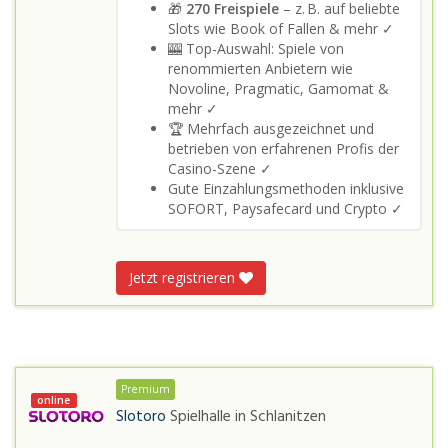
🎁
270 Freispiele
– z. B. auf beliebte
Slots wie Book of Fallen & mehr ✓
🎰 Top-Auswahl: Spiele von
renommierten Anbietern wie
Novoline, Pragmatic, Gamomat &
mehr ✓
🏆 Mehrfach ausgezeichnet und
betrieben von erfahrenen Profis der
Casino-Szene ✓
Gute Einzahlungsmethoden inklusive
SOFORT, Paysafecard und Crypto ✓
Jetzt registrieren
Premium
online
Slotoro
Spielhalle in
Schlanitzen