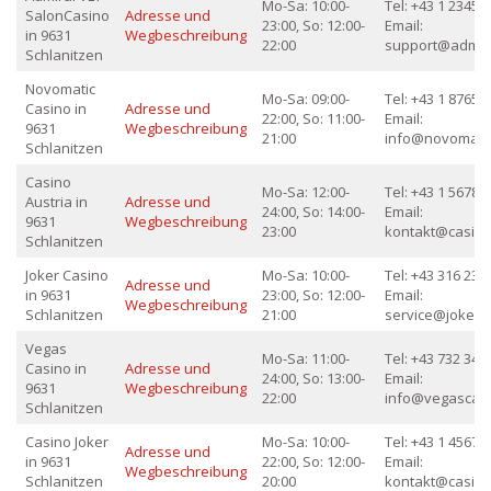
Mo-Sa: 10:00-
Tel: +43 1 23456
SalonCasino
Adresse und
23:00, So: 12:00-
Email:
in 9631
Wegbeschreibung
22:00
support@admira
Schlanitzen
Novomatic
Mo-Sa: 09:00-
Tel: +43 1 87654
Casino in
Adresse und
22:00, So: 11:00-
Email:
9631
Wegbeschreibung
21:00
info@novomatic
Schlanitzen
Casino
Mo-Sa: 12:00-
Tel: +43 1 56789
Austria in
Adresse und
24:00, So: 14:00-
Email:
9631
Wegbeschreibung
23:00
kontakt@casino
Schlanitzen
Joker Casino
Mo-Sa: 10:00-
Tel: +43 316 234
Adresse und
in 9631
23:00, So: 12:00-
Email:
Wegbeschreibung
Schlanitzen
21:00
service@jokerca
Vegas
Mo-Sa: 11:00-
Tel: +43 732 345
Casino in
Adresse und
24:00, So: 13:00-
Email:
9631
Wegbeschreibung
22:00
info@vegascasi
Schlanitzen
Casino Joker
Mo-Sa: 10:00-
Tel: +43 1 45678
Adresse und
in 9631
22:00, So: 12:00-
Email:
Wegbeschreibung
Schlanitzen
20:00
kontakt@casino