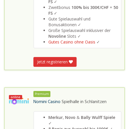
FS
✓
Zweitbonus
100% bis 300€/CHF
+
50
FS
✓
Gute Spielauswahl und
Bonusaktionen ✓
Große Spielauswahl inklusiver der
Novoline
Slots ✓
Gutes Casino ohne Oasis
✓
Jetzt registrieren
Premium
online
Nomini Casino
Spielhalle in
Schlanitzen
Merkur
,
Novo
&
Bally Wulff Spiele
✓
8 Bonis zur Auswahl bis 1000€
✓