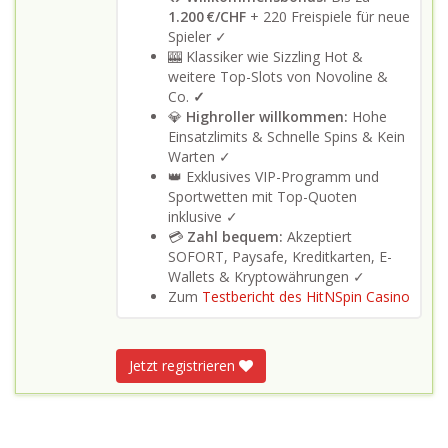
1.200 €/CHF
+ 220 Freispiele für neue
Spieler ✓
🎰 Klassiker wie Sizzling Hot &
weitere Top-Slots von Novoline &
Co.
✓
💎
Highroller willkommen:
Hohe
Einsatzlimits & Schnelle Spins & Kein
Warten ✓
👑 Exklusives VIP-Programm und
Sportwetten mit Top-Quoten
inklusive ✓
💳
Zahl bequem:
Akzeptiert
SOFORT, Paysafe, Kreditkarten, E-
Wallets & Kryptowährungen ✓
Zum
Testbericht des HitNSpin Casino
Jetzt registrieren