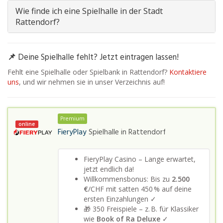
Wie finde ich eine Spielhalle in der Stadt
Rattendorf?
📌
Deine Spielhalle fehlt? Jetzt eintragen lassen!
Fehlt eine Spielhalle oder Spielbank in Rattendorf?
Kontaktiere
uns
, und wir nehmen sie in unser Verzeichnis auf!
Premium
online
FieryPlay
Spielhalle in
Rattendorf
FieryPlay Casino – Lange erwartet,
jetzt endlich da!
Willkommensbonus: Bis zu
2.500
€
/CHF mit satten 450 % auf deine
ersten Einzahlungen ✓
🎁 350 Freispiele – z. B. für Klassiker
wie
Book of Ra Deluxe
✓