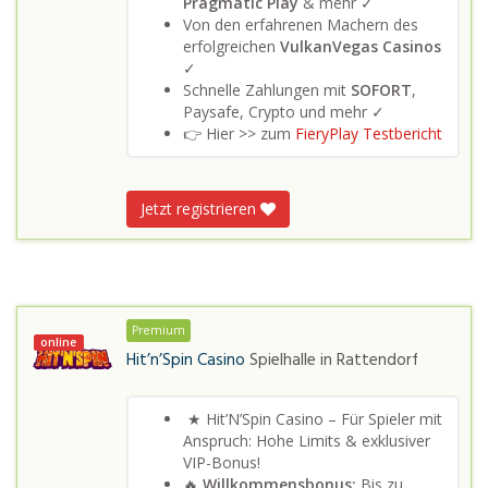
Pragmatic Play
& mehr ✓
Von den erfahrenen Machern des
erfolgreichen
VulkanVegas Casinos
✓
Schnelle Zahlungen mit
SOFORT
,
Paysafe, Crypto und mehr ✓
👉 Hier >> zum
FieryPlay Testbericht
Jetzt registrieren
Premium
online
Hit’n’Spin Casino
Spielhalle in
Rattendorf
★ Hit’N’Spin Casino – Für Spieler mit
Anspruch: Hohe Limits & exklusiver
VIP-Bonus!
🔥
Willkommensbonus:
Bis zu