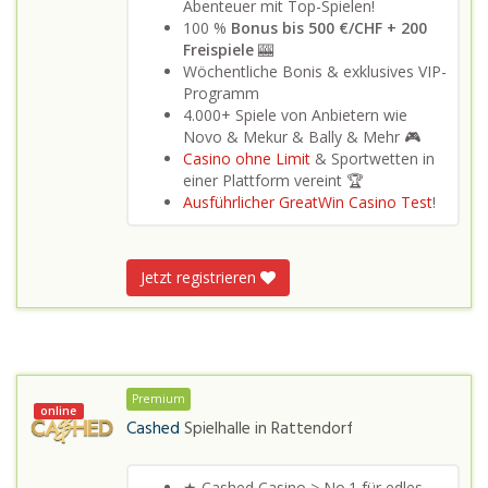
Abenteuer mit Top-Spielen!
100 %
Bonus bis 500 €/CHF + 200
Freispiele
🎰
Wöchentliche Bonis & exklusives VIP-
Programm
4.000+ Spiele von Anbietern wie
Novo & Mekur & Bally & Mehr 🎮
Casino ohne Limit
& Sportwetten in
einer Plattform vereint 🏆
Ausführlicher GreatWin Casino Test
!
Jetzt registrieren
Premium
online
Cashed
Spielhalle in
Rattendorf
★ Cashed Casino > No.1 für edles