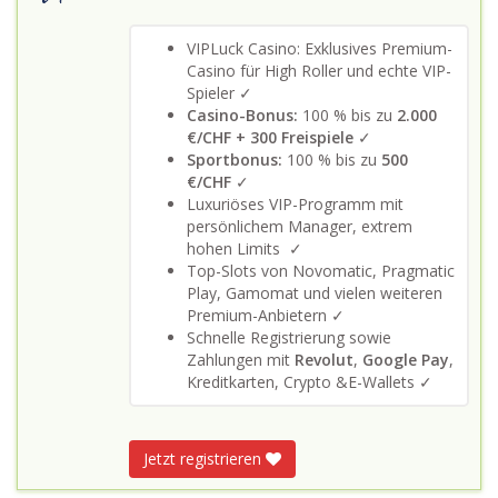
VIPLuck Casino: Exklusives Premium-
Casino für High Roller und echte VIP-
Spieler ✓
Casino-Bonus:
100 % bis zu
2.000
€/CHF + 300 Freispiele
✓
Sportbonus:
100 % bis zu
500
€/CHF
✓
Luxuriöses VIP-Programm mit
persönlichem Manager, extrem
hohen Limits ✓
Top-Slots von Novomatic, Pragmatic
Play, Gamomat und vielen weiteren
Premium-Anbietern ✓
Schnelle Registrierung sowie
Zahlungen mit
Revolut
,
Google Pay
,
Kreditkarten, Crypto &E-Wallets ✓
Jetzt registrieren