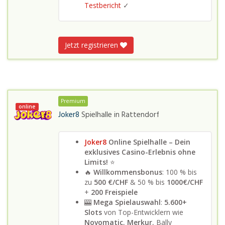
Testbericht
✓
Jetzt registrieren
Premium
online
Joker8
Spielhalle in
Rattendorf
Joker8
Online Spielhalle – Dein
exklusives Casino-Erlebnis ohne
Limits!
⭐
🔥
Willkommensbonus
: 100 % bis
zu
500 €/CHF
& 50 % bis
1000€/CHF
+
200 Freispiele
🎰
Mega Spielauswahl
:
5.600+
Slots
von Top-Entwicklern wie
Novomatic
,
Merkur
, Bally