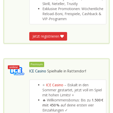
Skrill, Neteller, Trustly
Exklusive Promotionen: Wöchentliche
Reload-Boni, Freispiele, Cashback &
VIP-Programm
Jetzt registrieren
Premium
online
ICE Casino
Spielhalle in
Rattendorf
⭐
ICE Casino
– Eiskalt in den
Sommer gestartet, jetzt voll im Spiel
mit hohen Limits! ⭐
🔥 Willkommensbonus: Bis zu
1.500 €
mit 450 %
auf deine ersten vier
Einzahlungen ✓