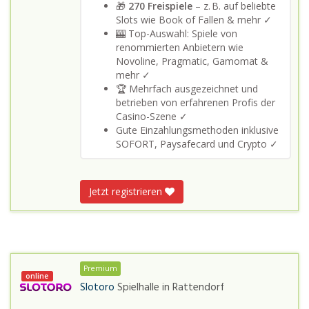
🎁
270 Freispiele
– z. B. auf beliebte
Slots wie Book of Fallen & mehr ✓
🎰 Top-Auswahl: Spiele von
renommierten Anbietern wie
Novoline, Pragmatic, Gamomat &
mehr ✓
🏆 Mehrfach ausgezeichnet und
betrieben von erfahrenen Profis der
Casino-Szene ✓
Gute Einzahlungsmethoden inklusive
SOFORT, Paysafecard und Crypto ✓
Jetzt registrieren
Premium
online
Slotoro
Spielhalle in
Rattendorf