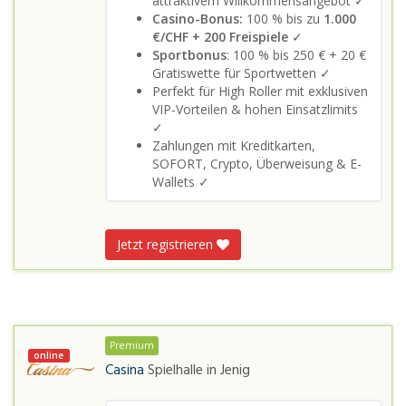
attraktivem Willkommensangebot ✓
Casino-Bonus:
100 % bis zu
1.000
€/CHF + 200 Freispiele
✓
Sportbonus
: 100 % bis 250 € + 20 €
Gratiswette für Sportwetten ✓
Perfekt für High Roller mit exklusiven
VIP-Vorteilen & hohen Einsatzlimits
✓
Zahlungen mit Kreditkarten,
SOFORT, Crypto, Überweisung & E-
Wallets ✓
Jetzt registrieren
Premium
online
Casina
Spielhalle in
Jenig