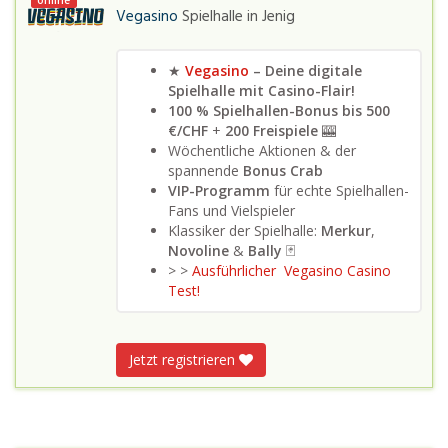
online
Vegasino
Spielhalle in
Jenig
★
Vegasino
– Deine digitale
Spielhalle mit Casino-Flair!
100 % Spielhallen-Bonus bis 500
€/CHF
+
200 Freispiele
🎰
Wöchentliche Aktionen & der
spannende
Bonus Crab
VIP-Programm
für echte Spielhallen-
Fans und Vielspieler
Klassiker der Spielhalle:
Merkur
,
Novoline
&
Bally
🃏
> >
Ausführlicher Vegasino Casino
Test!
Jetzt registrieren