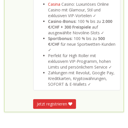
Casina
Casino: Luxuriöses Online
Casino mit Glamour, Stil und
exklusiven VIP-Vorteilen ✓
Casino-Bonus:
100 % bis zu
2.000
€/CHF + 300 Freispiele
auf
ausgewählte Novoline-Slots ✓
Sportbonus:
100 % bis zu
500
€/CHF
für neue Sportwetten-Kunden
✓
Perfekt für High Roller mit
exklusivem VIP-Programm, hohen
Limits und persönlichem Service ✓
Zahlungen mit Revolut, Google Pay,
Kreditkarten, Kryptowährungen,
SOFORT & E-Wallets ✓
Jetzt registrieren