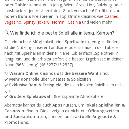
oder Tablet
kannst du in Jenig, Wien, Graz, Linz, Salzburg oder
Innsbruck zu jeder Uhrzeit dein Glück versuchen! Profitiere von
hohen Boni & Freispielen
in Top-Online-Casinos wie
Cashed
,
Vegasino
,
Spinsy
,
Joker8
,
Nomini
,
Casinia
und vielen mehr.
🔍 Wie finde ich die beste Spielhalle in Jenig, Kärnten?
Die einfachste Möglichkeit, eine
Spielhalle in Jenig
zu finden,
ist die Nutzung unserer Landkarte oder schaue in der Tabelle
nach mit Spielhallen in deiner Nähe. Gib einfach „Spielothek in
Jenig“ ein, und du erhältst sofort die besten Ergebnisse in deiner
Nähe (
9631 Jenig
) (46.6277/13.2527).
💡
Warum Online-Casinos oft die bessere Wahl sind:
✔️
Mehr Kontrolle
über Einsätze & Spielzeiten
✔️
Exklusive Boni & Freispiele
, die es in lokalen Spielhallen nicht
gibt
✔️
Größere Spielauswahl
& entspannte Atmosphäre
Alternativ kannst du auch
Apps
nutzen, um
lokale Spielhallen &
Casinos
zu finden. Diese zeigen dir nicht nur
Öffnungszeiten
und Spielautomaten
, sondern auch
aktuelle Angebote &
Promotions
.