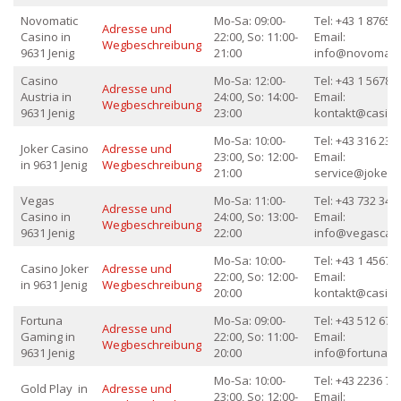
Novomatic
Mo-Sa: 09:00-
Tel: +43 1 87654
Adresse und
Casino in
22:00, So: 11:00-
Email:
Wegbeschreibung
9631 Jenig
21:00
info@novomatic
Casino
Mo-Sa: 12:00-
Tel: +43 1 56789
Adresse und
Austria in
24:00, So: 14:00-
Email:
Wegbeschreibung
9631 Jenig
23:00
kontakt@casino
Mo-Sa: 10:00-
Tel: +43 316 234
Joker Casino
Adresse und
23:00, So: 12:00-
Email:
in 9631 Jenig
Wegbeschreibung
21:00
service@jokerca
Vegas
Mo-Sa: 11:00-
Tel: +43 732 345
Adresse und
Casino in
24:00, So: 13:00-
Email:
Wegbeschreibung
9631 Jenig
22:00
info@vegascasi
Mo-Sa: 10:00-
Tel: +43 1 45678
Casino Joker
Adresse und
22:00, So: 12:00-
Email:
in 9631 Jenig
Wegbeschreibung
20:00
kontakt@casino
Fortuna
Mo-Sa: 09:00-
Tel: +43 512 678
Adresse und
Gaming in
22:00, So: 11:00-
Email:
Wegbeschreibung
9631 Jenig
20:00
info@fortunaga
Mo-Sa: 10:00-
Tel: +43 2236 78
Gold Play in
Adresse und
23:00, So: 12:00-
Email: