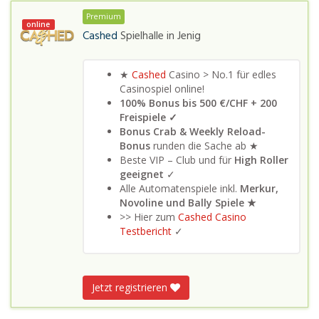
Premium
online
Cashed
Spielhalle in
Jenig
★
Cashed
Casino > No.1 für edles
Casinospiel online!
100% Bonus bis 500 €/CHF + 200
Freispiele ✓
Bonus Crab &
Weekly Reload-
Bonus
runden die Sache ab ★
Beste VIP – Club und für
High Roller
geeignet
✓
Alle Automatenspiele inkl.
Merkur,
Novoline und Bally Spiele ★
>> Hier zum
Cashed Casino
Testbericht
✓
Jetzt registrieren