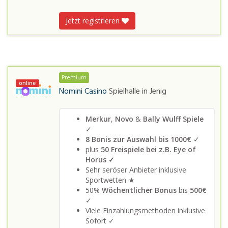
Jetzt registrieren
Premium
online
Nomini Casino
Spielhalle in
Jenig
Merkur
,
Novo
&
Bally Wulff Spiele
✓
8 Bonis zur Auswahl bis 1000€
✓
plus
50 Freispiele bei z.B. Eye of
Horus ✓
Sehr seröser Anbieter inklusive
Sportwetten ★
50%
Wöchentlicher Bonus
bis
500€
✓
Viele Einzahlungsmethoden inklusive
Sofort ✓