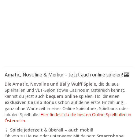
Amatic, Novoline & Merkur – Jetzt auch online spielen! 🎰
Die Amatic, Novoline und Bally Wulff Spiele
, die du aus
Spielhallen und VLT-Salon sowie Casinos in Östereich kennst,
kannst du jetzt auch
bequem online
spielen! Hol dir einen
exklusiven Casino Bonus
schon auf deine erste Einzahlung –
ganz ohne Wartezeit in einer Online Spielothek, Spielbank oder
lokalen Spielhalle.
Hier findest du die besten Online Spielhallen in
Österreich.
📱
Spiele jederzeit & überall – auch mobil!
Ob von zu Hause oder unterwegs: Mit deinem
Smartphone