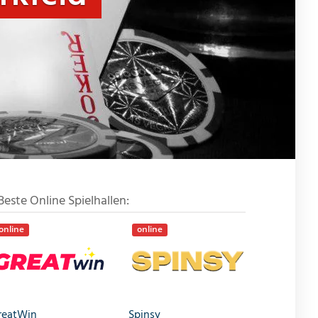
Beste Online Spielhallen:
online
online
reatWin
Spinsy