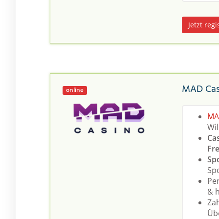
Jetzt reg
MAD Cas
online
MA
Wi
Ca
Fre
Sp
Sp
Per
& h
Zah
Üb