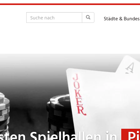
Städte & Bundes
sten Spielhallen in
P