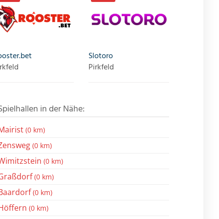
ooster.bet
Slotoro
rkfeld
Pirkfeld
Spielhallen in der Nähe:
Mairist
(0 km)
Zensweg
(0 km)
Wimitzstein
(0 km)
Graßdorf
(0 km)
Baardorf
(0 km)
Höffern
(0 km)