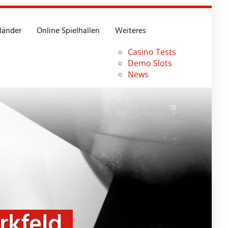
länder
Online Spielhallen
Weiteres
Casino Tests
Demo Slots
News
irkfeld