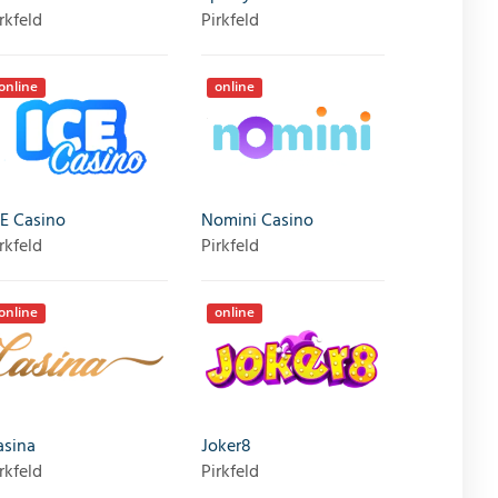
rkfeld
Pirkfeld
online
online
CE Casino
Nomini Casino
rkfeld
Pirkfeld
online
online
asina
Joker8
rkfeld
Pirkfeld