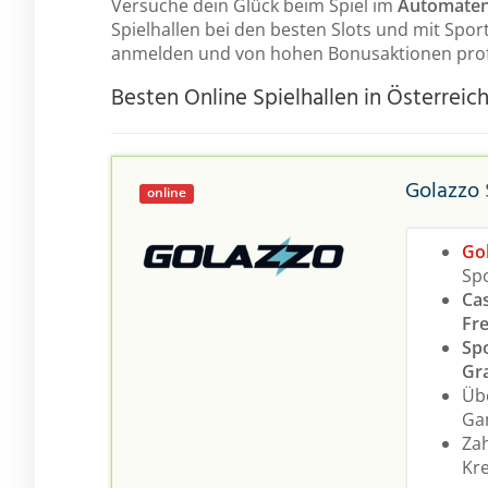
Versuche dein Glück beim Spiel im
Automaten
Spielhallen bei den besten Slots und mit Spor
anmelden und von hohen Bonusaktionen profi
Besten Online Spielhallen in Österreic
Golazzo
online
Go
Sp
Ca
Fre
Sp
Gr
Übe
Ga
Za
Kre