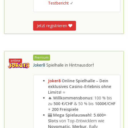
Testbericht
✓
Jetzt registrieren
Premium
online
Joker8
Spielhalle in
Hintnausdorf
Joker8
Online Spielhalle – Dein
exklusives Casino-Erlebnis ohne
Limits!
⭐
🔥
Willkommensbonus
: 100 % bis
zu
500 €/CHF
& 50 % bis
1000€/CHF
+
200 Freispiele
🎰
Mega Spielauswahl
:
5.600+
Slots
von Top-Entwicklern wie
Novomatic
,
Merkur
, Bally