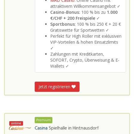
MAD Casino
: Online Casino mit
attraktivem Willkommensangebot ✓
Casino-Bonus:
100 % bis zu
1.000
€/CHF + 200 Freispiele
✓
Sportbonus
: 100 % bis 250 € + 20 €
Gratiswette für Sportwetten ✓
Perfekt für High Roller mit exklusiven
VIP-Vorteilen & hohen Einsatzlimits
✓
Zahlungen mit Kreditkarten,
SOFORT, Crypto, Überweisung & E-
Wallets ✓
Jetzt registrieren
Premium
online
Casina
Spielhalle in
Hintnausdorf