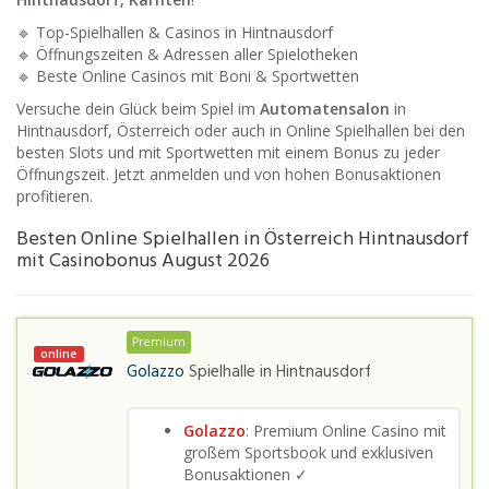
🔹 Top-Spielhallen & Casinos in Hintnausdorf
🔹 Öffnungszeiten & Adressen aller Spielotheken
🔹 Beste Online Casinos mit Boni & Sportwetten
Versuche dein Glück beim Spiel im
Automatensalon
in
Hintnausdorf, Österreich oder auch in Online Spielhallen bei den
besten Slots und mit Sportwetten mit einem Bonus zu jeder
Öffnungszeit. Jetzt anmelden und von hohen Bonusaktionen
profitieren.
Besten Online Spielhallen in Österreich Hintnausdorf
mit Casinobonus August 2026
Premium
online
Golazzo
Spielhalle in
Hintnausdorf
Golazzo
: Premium Online Casino mit
großem Sportsbook und exklusiven
Bonusaktionen ✓