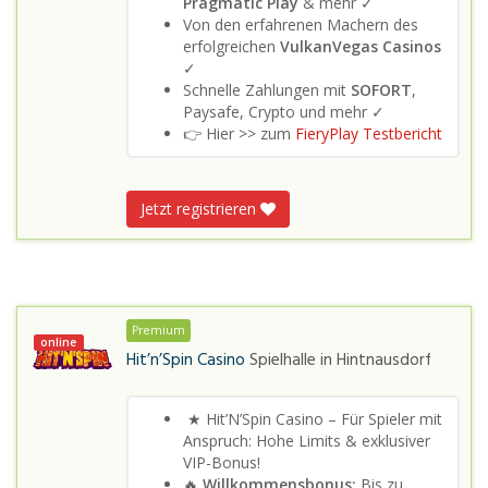
Pragmatic Play
& mehr ✓
Von den erfahrenen Machern des
erfolgreichen
VulkanVegas Casinos
✓
Schnelle Zahlungen mit
SOFORT
,
Paysafe, Crypto und mehr ✓
👉 Hier >> zum
FieryPlay Testbericht
Jetzt registrieren
Premium
online
Hit’n’Spin Casino
Spielhalle in
Hintnausdorf
★ Hit’N’Spin Casino – Für Spieler mit
Anspruch: Hohe Limits & exklusiver
VIP-Bonus!
🔥
Willkommensbonus:
Bis zu