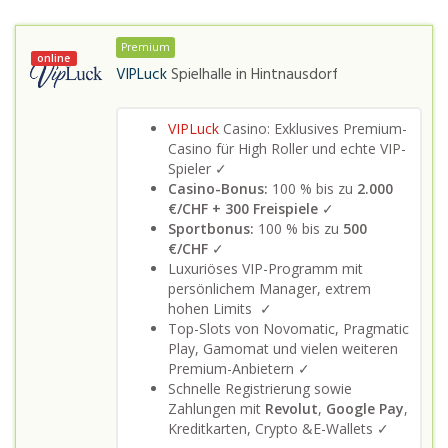
Premium
online
VIPLuck
Spielhalle in
Hintnausdorf
VIPLuck
Casino: Exklusives Premium-
Casino für High Roller und echte VIP-
Spieler ✓
Casino-Bonus:
100 % bis zu
2.000
€/CHF + 300 Freispiele
✓
Sportbonus:
100 % bis zu
500
€/CHF
✓
Luxuriöses VIP-Programm mit
persönlichem Manager, extrem
hohen Limits ✓
Top-Slots von Novomatic, Pragmatic
Play, Gamomat und vielen weiteren
Premium-Anbietern ✓
Schnelle Registrierung sowie
Zahlungen mit
Revolut
,
Google Pay
,
Kreditkarten, Crypto &E-Wallets ✓