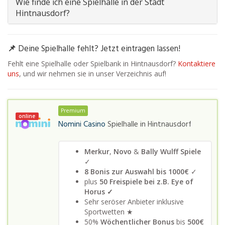
Wie finde ich eine Spielhalle in der Stadt
Hintnausdorf?
📌
Deine Spielhalle fehlt? Jetzt eintragen lassen!
Fehlt eine Spielhalle oder Spielbank in Hintnausdorf?
Kontaktiere
uns
, und wir nehmen sie in unser Verzeichnis auf!
Premium
online
Nomini Casino
Spielhalle in
Hintnausdorf
Merkur
,
Novo
&
Bally Wulff Spiele
✓
8 Bonis zur Auswahl bis 1000€
✓
plus
50 Freispiele bei z.B. Eye of
Horus ✓
Sehr seröser Anbieter inklusive
Sportwetten ★
50%
Wöchentlicher Bonus
bis
500€