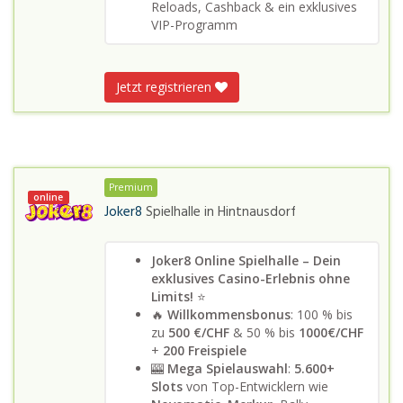
Reloads, Cashback & ein exklusives
VIP-Programm
Jetzt registrieren
Premium
online
Joker8
Spielhalle in
Hintnausdorf
Joker8 Online Spielhalle – Dein
exklusives Casino-Erlebnis ohne
Limits!
⭐
🔥
Willkommensbonus
: 100 % bis
zu
500 €/CHF
& 50 % bis
1000€/CHF
+
200 Freispiele
🎰
Mega Spielauswahl
:
5.600+
Slots
von Top-Entwicklern wie