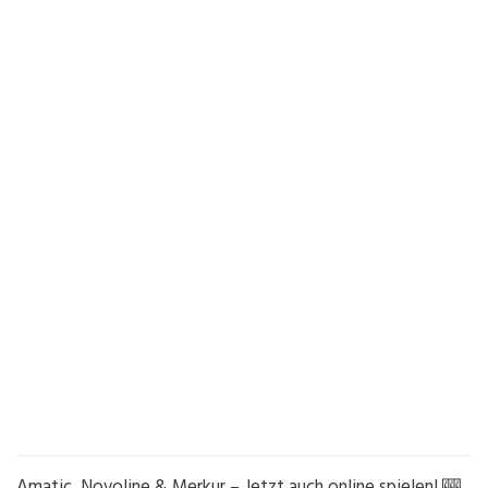
Amatic, Novoline & Merkur – Jetzt auch online spielen! 🎰