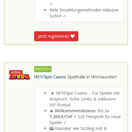
✓
Viele Einzahlungsmethoden inklusive
Sofort ✓
Jetzt registrieren
Premium
online
Hit’n’Spin Casino
Spielhalle in
Hintnausdorf
★ Hit’N’Spin Casino – Für Spieler mit
Anspruch: Hohe Limits & exklusiver
VIP-Bonus!
🔥
Willkommensbonus:
Bis zu
1.200 €/CHF
+ 220 Freispiele für neue
Spieler ✓
🎰 Klassiker wie Sizzling Hot &