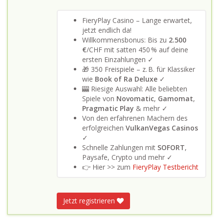
FieryPlay Casino – Lange erwartet,
jetzt endlich da!
Willkommensbonus: Bis zu
2.500
€
/CHF mit satten 450 % auf deine
ersten Einzahlungen ✓
🎁 350 Freispiele – z. B. für Klassiker
wie
Book of Ra Deluxe
✓
🎰 Riesige Auswahl: Alle beliebten
Spiele von
Novomatic
,
Gamomat
,
Pragmatic Play
& mehr ✓
Von den erfahrenen Machern des
erfolgreichen
VulkanVegas Casinos
✓
Schnelle Zahlungen mit
SOFORT
,
Paysafe, Crypto und mehr ✓
👉 Hier >> zum
FieryPlay Testbericht
Jetzt registrieren