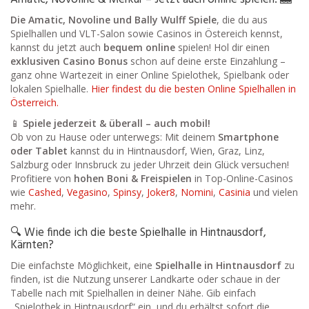
Die Amatic, Novoline und Bally Wulff Spiele
, die du aus
Spielhallen und VLT-Salon sowie Casinos in Östereich kennst,
kannst du jetzt auch
bequem online
spielen! Hol dir einen
exklusiven Casino Bonus
schon auf deine erste Einzahlung –
ganz ohne Wartezeit in einer Online Spielothek, Spielbank oder
lokalen Spielhalle.
Hier findest du die besten Online Spielhallen in
Österreich.
📱
Spiele jederzeit & überall – auch mobil!
Ob von zu Hause oder unterwegs: Mit deinem
Smartphone
oder Tablet
kannst du in Hintnausdorf, Wien, Graz, Linz,
Salzburg oder Innsbruck zu jeder Uhrzeit dein Glück versuchen!
Profitiere von
hohen Boni & Freispielen
in Top-Online-Casinos
wie
Cashed
,
Vegasino
,
Spinsy
,
Joker8
,
Nomini
,
Casinia
und vielen
mehr.
🔍 Wie finde ich die beste Spielhalle in Hintnausdorf,
Kärnten?
Die einfachste Möglichkeit, eine
Spielhalle in Hintnausdorf
zu
finden, ist die Nutzung unserer Landkarte oder schaue in der
Tabelle nach mit Spielhallen in deiner Nähe. Gib einfach
„Spielothek in Hintnausdorf“ ein, und du erhältst sofort die