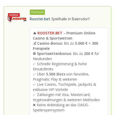
Premium
online
Rooster.bet
Spielhalle in
Baiersdorf
🔥
ROOSTER.BET
– Premium Online
Casino & Sportwetten
💰
Casino-Bonus:
Bis zu
5.000 €
+
300
Freispiele
⚽
Sportwettenbonus:
Bis zu
200 €
für
Neukunden
✅ Schnelle Registrierung & hohe
Einsatzlimits
✅ Über
5.500 Slots
von Novoline,
Pragmatic Play & weiteren
✅ Live Casino, Tischspiele, Jackpots &
exklusive VIP-Vorteile
✅ Zahlungen mit Visa, Mastercard,
Kryptowährungen & weiteren Methoden
❌ Keine Anbindung an das OASIS-
Spielersperrsystem