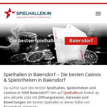
Skip
to
main
Toggl
content
navig
Die besten Spielhallen in
Baiersdorf
Spielhallen in Baiersdorf – Die besten Casinos
& Spielotheken in Baiersdorf
Du suchst nach den besten
Spielhallen, Spielotheken und
Casinos in 9300 Baiersdorf
? Hier auf
Spielhallen.in
findest du
eine aktuelle Liste mit
Öffnungszeiten, Adressen und
Bewertungen
der besten Spiehallen in deiner Nähe von
Baiersdorf, Kärnten
!