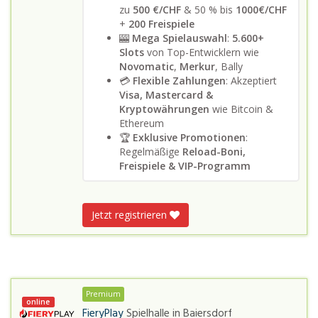
zu
500 €/CHF
& 50 % bis
1000€/CHF
+
200 Freispiele
🎰
Mega Spielauswahl
:
5.600+
Slots
von Top-Entwicklern wie
Novomatic
,
Merkur
, Bally
💳
Flexible Zahlungen
: Akzeptiert
Visa, Mastercard &
Kryptowährungen
wie Bitcoin &
Ethereum
🏆
Exklusive Promotionen
:
Regelmäßige
Reload-Boni,
Freispiele & VIP-Programm
Jetzt registrieren
Premium
online
FieryPlay
Spielhalle in
Baiersdorf