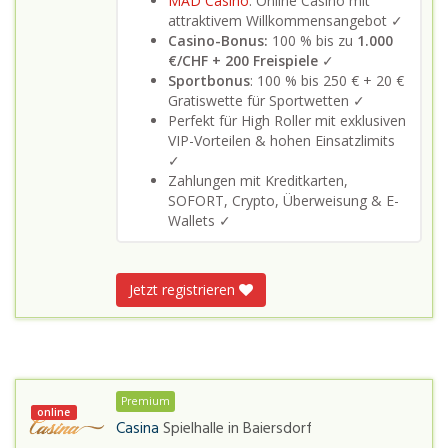
MAD Casino
: Online Casino mit
attraktivem Willkommensangebot ✓
Casino-Bonus:
100 % bis zu
1.000
€/CHF + 200 Freispiele
✓
Sportbonus
: 100 % bis 250 € + 20 €
Gratiswette für Sportwetten ✓
Perfekt für High Roller mit exklusiven
VIP-Vorteilen & hohen Einsatzlimits
✓
Zahlungen mit Kreditkarten,
SOFORT, Crypto, Überweisung & E-
Wallets ✓
Jetzt registrieren
Premium
online
Casina
Spielhalle in
Baiersdorf