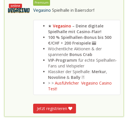
Premium
online
Vegasino
Spielhalle in
Baiersdorf
★
Vegasino
– Deine digitale
Spielhalle mit Casino-Flair!
100 % Spielhallen-Bonus bis 500
€/CHF
+
200 Freispiele
🎰
Wöchentliche Aktionen & der
spannende
Bonus Crab
VIP-Programm
für echte Spielhallen-
Fans und Vielspieler
Klassiker der Spielhalle:
Merkur
,
Novoline
&
Bally
🃏
> >
Ausführlicher Vegasino Casino
Test!
Jetzt registrieren