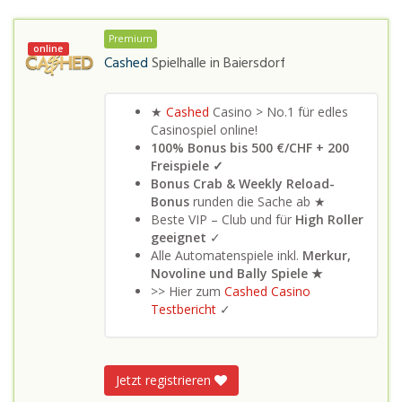
Premium
online
Cashed
Spielhalle in
Baiersdorf
★
Cashed
Casino > No.1 für edles
Casinospiel online!
100% Bonus bis 500 €/CHF + 200
Freispiele ✓
Bonus Crab &
Weekly Reload-
Bonus
runden die Sache ab ★
Beste VIP – Club und für
High Roller
geeignet
✓
Alle Automatenspiele inkl.
Merkur,
Novoline und Bally Spiele ★
>> Hier zum
Cashed Casino
Testbericht
✓
Jetzt registrieren