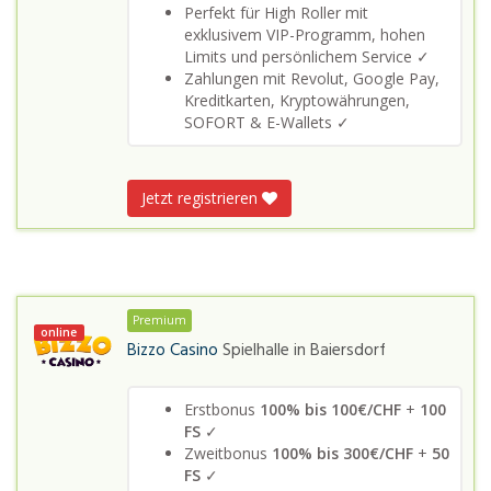
Perfekt für High Roller mit
exklusivem VIP-Programm, hohen
Limits und persönlichem Service ✓
Zahlungen mit Revolut, Google Pay,
Kreditkarten, Kryptowährungen,
SOFORT & E-Wallets ✓
Jetzt registrieren
Premium
online
Bizzo Casino
Spielhalle in
Baiersdorf
Erstbonus
100% bis 100€/CHF
+
100
FS
✓
Zweitbonus
100% bis 300€/CHF
+
50
FS
✓