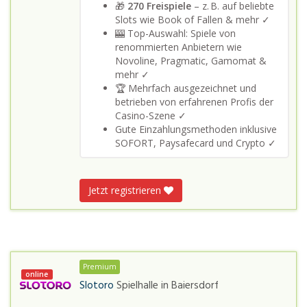
🎁
270 Freispiele
– z. B. auf beliebte
Slots wie Book of Fallen & mehr ✓
🎰 Top-Auswahl: Spiele von
renommierten Anbietern wie
Novoline, Pragmatic, Gamomat &
mehr ✓
🏆 Mehrfach ausgezeichnet und
betrieben von erfahrenen Profis der
Casino-Szene ✓
Gute Einzahlungsmethoden inklusive
SOFORT, Paysafecard und Crypto ✓
Jetzt registrieren
Premium
online
Slotoro
Spielhalle in
Baiersdorf