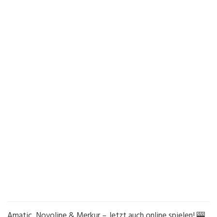
Amatic, Novoline & Merkur – Jetzt auch online spielen! 🎰