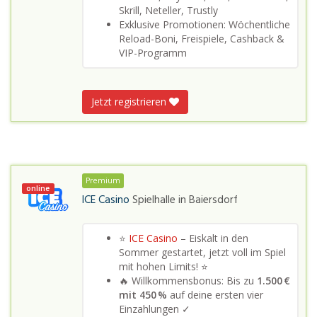
Skrill, Neteller, Trustly
Exklusive Promotionen: Wöchentliche
Reload-Boni, Freispiele, Cashback &
VIP-Programm
Jetzt registrieren
Premium
online
ICE Casino
Spielhalle in
Baiersdorf
⭐
ICE Casino
– Eiskalt in den
Sommer gestartet, jetzt voll im Spiel
mit hohen Limits! ⭐
🔥 Willkommensbonus: Bis zu
1.500 €
mit 450 %
auf deine ersten vier
Einzahlungen ✓