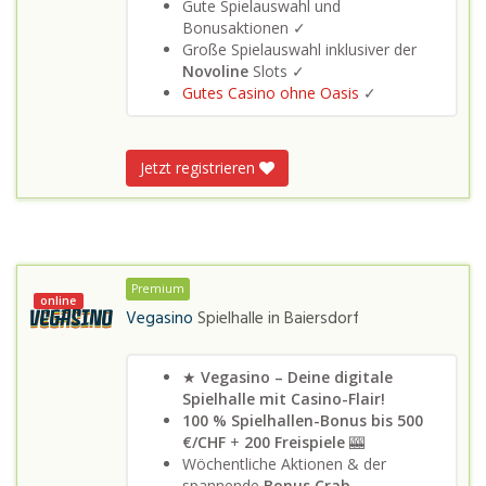
Gute Spielauswahl und
Bonusaktionen ✓
Große Spielauswahl inklusiver der
Novoline
Slots ✓
Gutes Casino ohne Oasis
✓
Jetzt registrieren
Premium
online
Vegasino
Spielhalle in
Baiersdorf
★
Vegasino – Deine digitale
Spielhalle mit Casino-Flair!
100 % Spielhallen-Bonus bis 500
€/CHF
+
200 Freispiele
🎰
Wöchentliche Aktionen & der
spannende
Bonus Crab