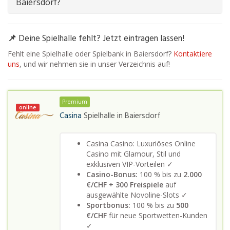
Baiersdorf?
📌
Deine Spielhalle fehlt? Jetzt eintragen lassen!
Fehlt eine Spielhalle oder Spielbank in Baiersdorf?
Kontaktiere
uns
, und wir nehmen sie in unser Verzeichnis auf!
Premium
online
Casina
Spielhalle in
Baiersdorf
Casina Casino: Luxuriöses Online
Casino mit Glamour, Stil und
exklusiven VIP-Vorteilen ✓
Casino-Bonus:
100 % bis zu
2.000
€/CHF + 300 Freispiele
auf
ausgewählte Novoline-Slots ✓
Sportbonus:
100 % bis zu
500
€/CHF
für neue Sportwetten-Kunden
✓