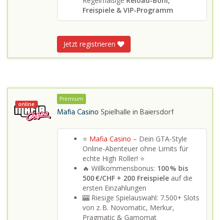
Regelmäßige
Reload-Boni,
Freispiele & VIP-Programm
Jetzt registrieren
Premium
online
Mafia Casino
Spielhalle in
Baiersdorf
⭐
Mafia Casino
– Dein GTA-Style
Online-Abenteuer ohne Limits für
echte High Roller! ⭐
🔥 Willkommensbonus:
100 % bis
500 €/CHF + 200 Freispiele
auf die
ersten Einzahlungen
🎰 Riesige Spielauswahl: 7.500+ Slots
von z. B. Novomatic, Merkur,
Pragmatic & Gamomat