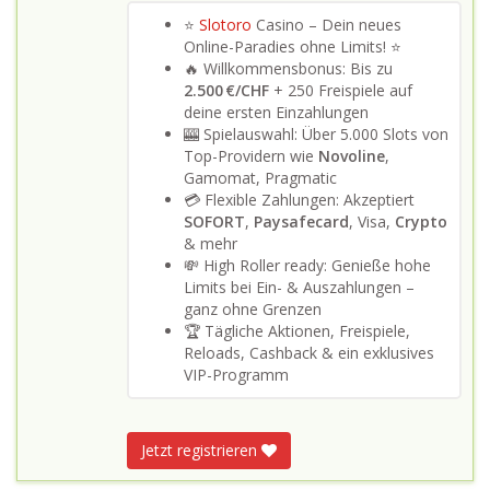
⭐
Slotoro
Casino – Dein neues
Online-Paradies ohne Limits! ⭐
🔥 Willkommensbonus: Bis zu
2.500 €/CHF
+ 250 Freispiele auf
deine ersten Einzahlungen
🎰 Spielauswahl: Über 5.000 Slots von
Top-Providern wie
Novoline
,
Gamomat, Pragmatic
💳 Flexible Zahlungen: Akzeptiert
SOFORT
,
Paysafecard
, Visa,
Crypto
& mehr
💸 High Roller ready: Genieße hohe
Limits bei Ein- & Auszahlungen –
ganz ohne Grenzen
🏆 Tägliche Aktionen, Freispiele,
Reloads, Cashback & ein exklusives
VIP-Programm
Jetzt registrieren