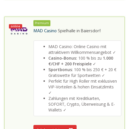
Premium
online
MAD Casino
Spielhalle in
Baiersdorf
MAD Casino: Online Casino mit
attraktivem Willkommensangebot ✓
Casino-Bonus:
100 % bis zu
1.000
€/CHF + 200 Freispiele
✓
Sportbonus
: 100 % bis 250 € + 20 €
Gratiswette für Sportwetten ✓
Perfekt für High Roller mit exklusiven
VIP-Vorteilen & hohen Einsatzlimits
✓
Zahlungen mit Kreditkarten,
SOFORT, Crypto, Überweisung & E-
Wallets ✓