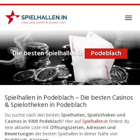
Skip
to
main
Toggl
content
navig
Die besten Spielhallen in
Podeblach
Spielhallen in Podeblach – Die besten Casinos
& Spielotheken in Podeblach
Du suchst nach den besten
Spielhallen, Spielotheken und
Casinos in 9300 Podeblach
? Hier auf
Spielhallen.in
findest du
eine aktuelle Liste mit
Öffnungszeiten, Adressen und
Bewertungen
der besten Spiehallen in deiner Nähe von
Podeblach, Kärnten
!