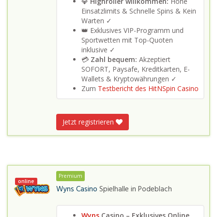
💎
Highroller willkommen:
Hohe
Einsatzlimits & Schnelle Spins & Kein
Warten ✓
👑 Exklusives VIP-Programm und
Sportwetten mit Top-Quoten
inklusive ✓
💳
Zahl bequem:
Akzeptiert
SOFORT, Paysafe, Kreditkarten, E-
Wallets & Kryptowährungen ✓
Zum
Testbericht des HitNSpin Casino
Jetzt registrieren
Premium
online
Wyns Casino
Spielhalle in
Podeblach
Wyns
Casino – Exklusives Online