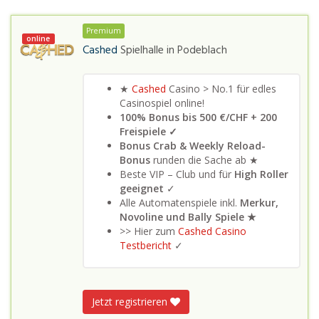
Premium
online
Cashed
Spielhalle in
Podeblach
★
Cashed
Casino > No.1 für edles
Casinospiel online!
100% Bonus bis 500 €/CHF + 200
Freispiele ✓
Bonus Crab &
Weekly Reload-
Bonus
runden die Sache ab ★
Beste VIP – Club und für
High Roller
geeignet
✓
Alle Automatenspiele inkl.
Merkur,
Novoline und Bally Spiele ★
>> Hier zum
Cashed Casino
Testbericht
✓
Jetzt registrieren