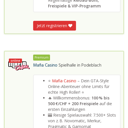
Regelmäßige
Reload-Boni,
Freispiele & VIP-Programm
Jetzt registrieren
Premium
online
Mafia Casino
Spielhalle in
Podeblach
⭐
Mafia Casino
– Dein GTA-Style
Online-Abenteuer ohne Limits für
echte High Roller! ⭐
🔥 Willkommensbonus:
100 % bis
500 €/CHF + 200 Freispiele
auf die
ersten Einzahlungen
🎰 Riesige Spielauswahl: 7.500+ Slots
von z. B. Novomatic, Merkur,
Pragmatic & Gamomat