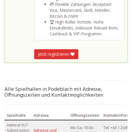
💳 Flexible Zahlungen: Akzeptiert
Visa, Mastercard, Skrill, Neteller,
Bitcoin & mehr
🏆 High Roller Vorteile: Hohe
Einsatzlimits, exklusive Reload-Boni,
Cashback & VIP-Programm
Jetzt registrieren
Alle Spielhallen in Podeblach mit Adresse,
Öffnungszeiten und Kontaktmöglichkeiten
Spielhalle
Adresse
Öffnungszeiten
Kontaktinform
Admiral VLT-
Mo-Sa: 10:00-
Tel: +43 1 23456
SalonCasino
Adresse und