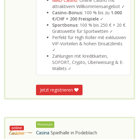
MAD Casino
: Online Casino mit
attraktivem Willkommensangebot ✓
Casino-Bonus:
100 % bis zu
1.000
€/CHF + 200 Freispiele
✓
Sportbonus
: 100 % bis 250 € + 20 €
Gratiswette für Sportwetten ✓
Perfekt für High Roller mit exklusiven
VIP-Vorteilen & hohen Einsatzlimits
✓
Zahlungen mit Kreditkarten,
SOFORT, Crypto, Überweisung & E-
Wallets ✓
Jetzt registrieren
Premium
online
Casina
Spielhalle in
Podeblach