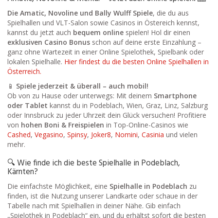
Die Amatic, Novoline und Bally Wulff Spiele
, die du aus
Spielhallen und VLT-Salon sowie Casinos in Östereich kennst,
kannst du jetzt auch
bequem online
spielen! Hol dir einen
exklusiven Casino Bonus
schon auf deine erste Einzahlung –
ganz ohne Wartezeit in einer Online Spielothek, Spielbank oder
lokalen Spielhalle.
Hier findest du die besten Online Spielhallen in
Österreich.
📱
Spiele jederzeit & überall – auch mobil!
Ob von zu Hause oder unterwegs: Mit deinem
Smartphone
oder Tablet
kannst du in Podeblach, Wien, Graz, Linz, Salzburg
oder Innsbruck zu jeder Uhrzeit dein Glück versuchen! Profitiere
von
hohen Boni & Freispielen
in Top-Online-Casinos wie
Cashed
,
Vegasino
,
Spinsy
,
Joker8
,
Nomini
,
Casinia
und vielen
mehr.
🔍 Wie finde ich die beste Spielhalle in Podeblach,
Kärnten?
Die einfachste Möglichkeit, eine
Spielhalle in Podeblach
zu
finden, ist die Nutzung unserer Landkarte oder schaue in der
Tabelle nach mit Spielhallen in deiner Nähe. Gib einfach
„Spielothek in Podeblach“ ein, und du erhältst sofort die besten