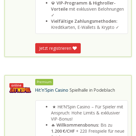
💎
VIP-Programm & Highroller-
Vorteile
mit exklusiven Belohnungen
✓
Vielfältige Zahlungsmethoden:
Kreditkarten, E-Wallets & Krypto ✓
Jetzt registrieren
Premium
online
Hit’n’Spin Casino
Spielhalle in
Podeblach
★ Hit’N’Spin Casino – Für Spieler mit
Anspruch: Hohe Limits & exklusiver
VIP-Bonus!
🔥
Willkommensbonus:
Bis zu
1.200 €/CHF
+ 220 Freispiele für neue