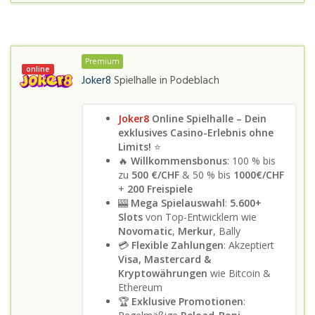
Premium
online
Joker8
Spielhalle in
Podeblach
Joker8
Online Spielhalle – Dein
exklusives Casino-Erlebnis ohne
Limits!
⭐
🔥
Willkommensbonus
: 100 % bis
zu
500 €/CHF
& 50 % bis
1000€/CHF
+
200 Freispiele
🎰
Mega Spielauswahl
:
5.600+
Slots
von Top-Entwicklern wie
Novomatic
,
Merkur
, Bally
💳
Flexible Zahlungen
: Akzeptiert
Visa, Mastercard &
Kryptowährungen
wie Bitcoin &
Ethereum
🏆
Exklusive Promotionen
: