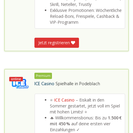
Skrill, Neteller, Trustly
Exklusive Promotionen: Wöchentliche
Reload-Boni, Freispiele, Cashback &
VIP-Programm
Jetzt registrieren
Premium
online
ICE Casino
Spielhalle in
Podeblach
⭐
ICE Casino
– Eiskalt in den
Sommer gestartet, jetzt voll im Spiel
mit hohen Limits! ⭐
🔥 Willkommensbonus: Bis zu
1.500 €
mit 450 %
auf deine ersten vier
Einzahlungen ✓