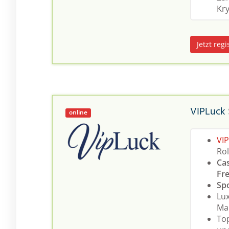
Kr
Jetzt reg
VIPLuck
online
VI
Rol
Ca
Fre
Sp
Lu
Ma
To