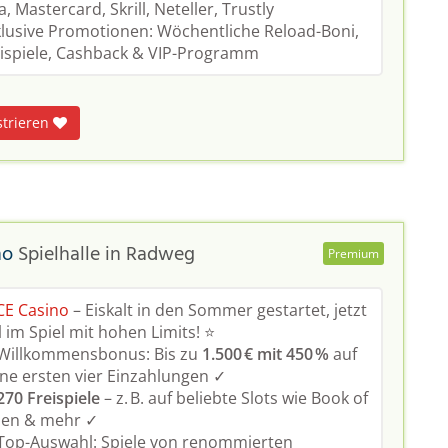
a, Mastercard, Skrill, Neteller, Trustly
lusive Promotionen: Wöchentliche Reload-Boni,
eispiele, Cashback & VIP-Programm
istrieren
no
Spielhalle in
Radweg
Premium
CE Casino
– Eiskalt in den Sommer gestartet, jetzt
l im Spiel mit hohen Limits! ⭐
 Willkommensbonus: Bis zu
1.500 € mit 450 %
auf
ne ersten vier Einzahlungen ✓
270 Freispiele
– z. B. auf beliebte Slots wie Book of
llen & mehr ✓
 Top-Auswahl: Spiele von renommierten