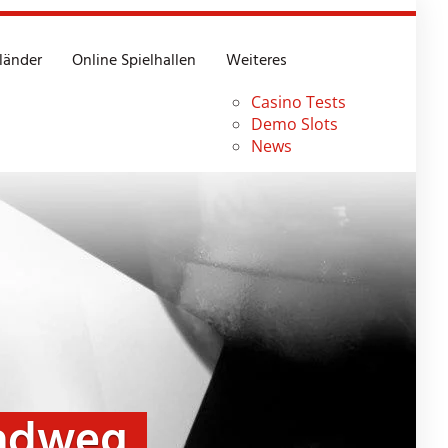
länder
Online Spielhallen
Weiteres
Casino Tests
Demo Slots
News
adweg