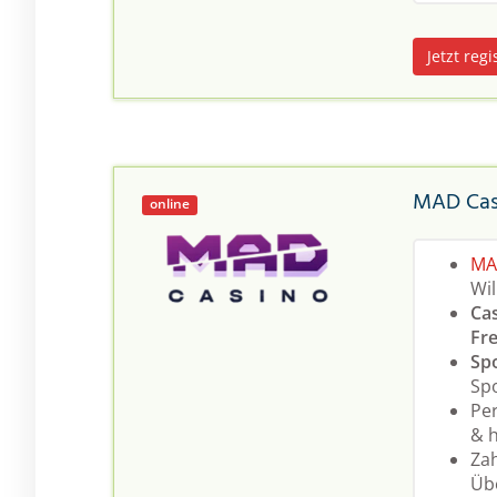
Jetzt reg
MAD Cas
online
MA
Wi
Ca
Fre
Sp
Sp
Per
& h
Zah
Üb