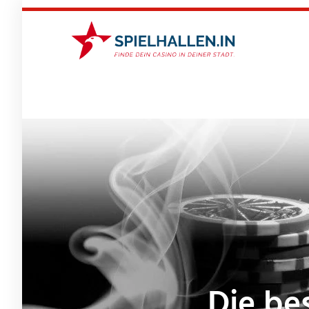
Skip
to
main
content
Die be