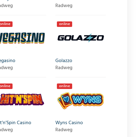
adweg
Radweg
online
online
egasino
Golazzo
adweg
Radweg
online
online
t’n’Spin Casino
Wyns Casino
adweg
Radweg