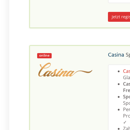
Jetzt reg
Casina
S
online
Ca
Gla
Ca
Fre
Sp
Sp
Per
Pr
✓
Zah