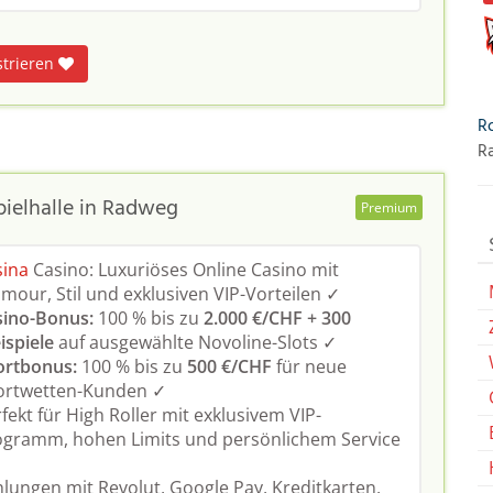
istrieren
R
R
pielhalle in
Radweg
Premium
sina
Casino: Luxuriöses Online Casino mit
mour, Stil und exklusiven VIP-Vorteilen ✓
sino-Bonus:
100 % bis zu
2.000 €/CHF + 300
ispiele
auf ausgewählte Novoline-Slots ✓
ortbonus:
100 % bis zu
500 €/CHF
für neue
ortwetten-Kunden ✓
fekt für High Roller mit exklusivem VIP-
ogramm, hohen Limits und persönlichem Service
lungen mit Revolut, Google Pay, Kreditkarten,