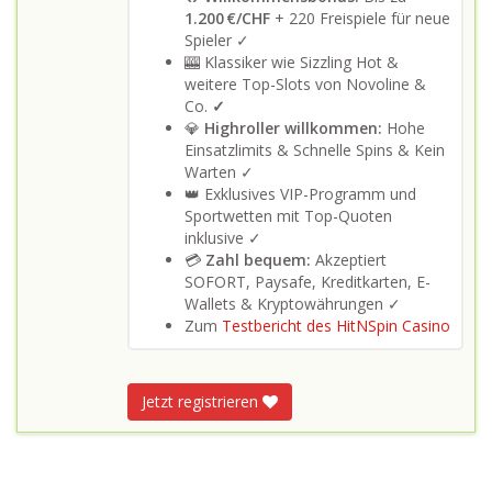
1.200 €/CHF
+ 220 Freispiele für neue
Spieler ✓
🎰 Klassiker wie Sizzling Hot &
weitere Top-Slots von Novoline &
Co.
✓
💎
Highroller willkommen:
Hohe
Einsatzlimits & Schnelle Spins & Kein
Warten ✓
👑 Exklusives VIP-Programm und
Sportwetten mit Top-Quoten
inklusive ✓
💳
Zahl bequem:
Akzeptiert
SOFORT, Paysafe, Kreditkarten, E-
Wallets & Kryptowährungen ✓
Zum
Testbericht des HitNSpin Casino
Jetzt registrieren