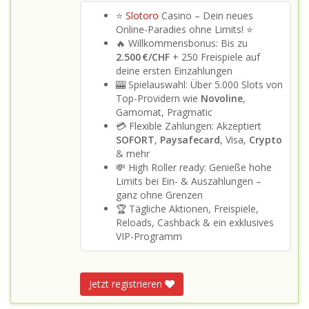
⭐
Slotoro
Casino – Dein neues
Online-Paradies ohne Limits! ⭐
🔥 Willkommensbonus: Bis zu
2.500 €/CHF
+ 250 Freispiele auf
deine ersten Einzahlungen
🎰 Spielauswahl: Über 5.000 Slots von
Top-Providern wie
Novoline
,
Gamomat, Pragmatic
💳 Flexible Zahlungen: Akzeptiert
SOFORT
,
Paysafecard
, Visa,
Crypto
& mehr
💸 High Roller ready: Genieße hohe
Limits bei Ein- & Auszahlungen –
ganz ohne Grenzen
🏆 Tägliche Aktionen, Freispiele,
Reloads, Cashback & ein exklusives
VIP-Programm
Jetzt registrieren