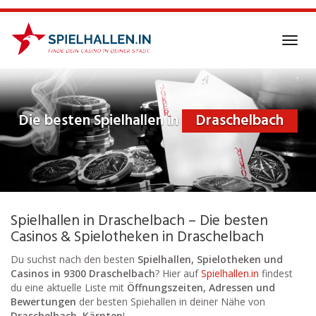
Skip
to
main
Toggl
content
navig
Die besten Spielhallen in
Draschelbach
Spielhallen in Draschelbach – Die besten
Casinos & Spielotheken in Draschelbach
Du suchst nach den besten
Spielhallen, Spielotheken und
Casinos in 9300 Draschelbach
? Hier auf
Spielhallen.in
findest
du eine aktuelle Liste mit
Öffnungszeiten, Adressen und
Bewertungen
der besten Spiehallen in deiner Nähe von
Draschelbach, Kärnten
!