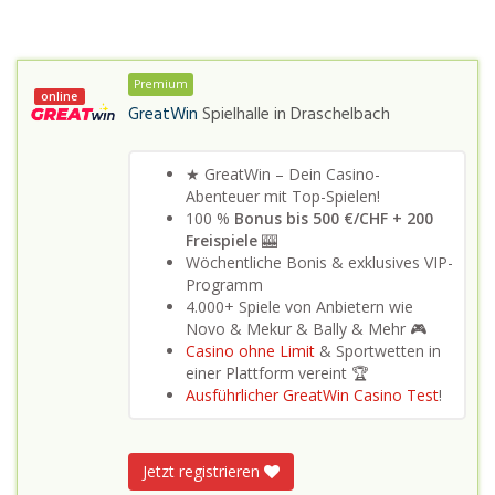
Premium
online
GreatWin
Spielhalle in
Draschelbach
★ GreatWin – Dein Casino-
Abenteuer mit Top-Spielen!
100 %
Bonus bis 500 €/CHF + 200
Freispiele
🎰
Wöchentliche Bonis & exklusives VIP-
Programm
4.000+ Spiele von Anbietern wie
Novo & Mekur & Bally & Mehr 🎮
Casino ohne Limit
& Sportwetten in
einer Plattform vereint 🏆
Ausführlicher GreatWin Casino Test
!
Jetzt registrieren