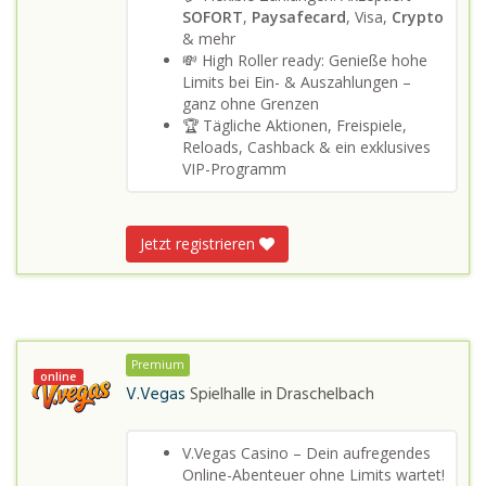
SOFORT
,
Paysafecard
, Visa,
Crypto
& mehr
💸 High Roller ready: Genieße hohe
Limits bei Ein- & Auszahlungen –
ganz ohne Grenzen
🏆 Tägliche Aktionen, Freispiele,
Reloads, Cashback & ein exklusives
VIP-Programm
Jetzt registrieren
Premium
online
V.Vegas
Spielhalle in
Draschelbach
V.Vegas Casino – Dein aufregendes
Online-Abenteuer ohne Limits wartet!