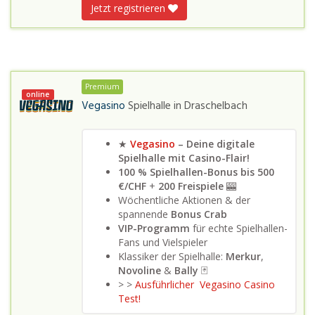
Jetzt registrieren
Premium
online
Vegasino
Spielhalle in
Draschelbach
★
Vegasino
– Deine digitale
Spielhalle mit Casino-Flair!
100 % Spielhallen-Bonus bis 500
€/CHF
+
200 Freispiele
🎰
Wöchentliche Aktionen & der
spannende
Bonus Crab
VIP-Programm
für echte Spielhallen-
Fans und Vielspieler
Klassiker der Spielhalle:
Merkur
,
Novoline
&
Bally
🃏
> >
Ausführlicher Vegasino Casino
Test!