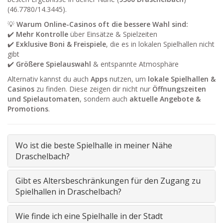
(46.7780/14.3445).
💡
Warum Online-Casinos oft die bessere Wahl sind:
✔️
Mehr Kontrolle
über Einsätze & Spielzeiten
✔️
Exklusive Boni & Freispiele
, die es in lokalen Spielhallen nicht
gibt
✔️
Größere Spielauswahl
& entspannte Atmosphäre
Alternativ kannst du auch
Apps
nutzen, um
lokale Spielhallen &
Casinos
zu finden. Diese zeigen dir nicht nur
Öffnungszeiten
und Spielautomaten
, sondern auch
aktuelle Angebote &
Promotions
.
Wo ist die beste Spielhalle in meiner Nähe
Draschelbach?
Gibt es Altersbeschränkungen für den Zugang zu
Spielhallen in Draschelbach?
Wie finde ich eine Spielhalle in der Stadt