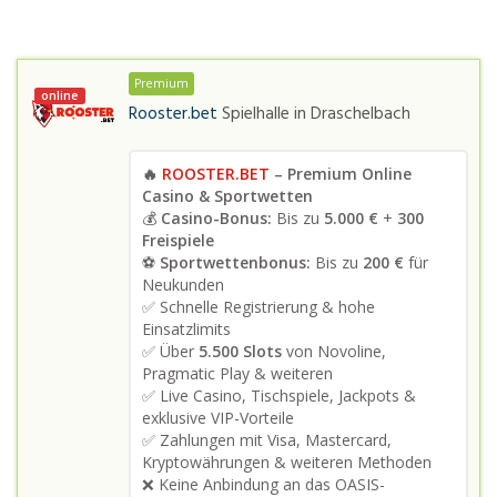
Premium
online
Rooster.bet
Spielhalle in
Draschelbach
🔥
ROOSTER.BET
– Premium Online
Casino & Sportwetten
💰
Casino-Bonus:
Bis zu
5.000 €
+
300
Freispiele
⚽
Sportwettenbonus:
Bis zu
200 €
für
Neukunden
✅ Schnelle Registrierung & hohe
Einsatzlimits
✅ Über
5.500 Slots
von Novoline,
Pragmatic Play & weiteren
✅ Live Casino, Tischspiele, Jackpots &
exklusive VIP-Vorteile
✅ Zahlungen mit Visa, Mastercard,
Kryptowährungen & weiteren Methoden
❌ Keine Anbindung an das OASIS-