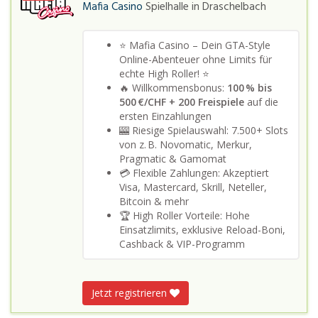
Mafia Casino
Spielhalle in
Draschelbach
⭐ Mafia Casino – Dein GTA-Style
Online-Abenteuer ohne Limits für
echte High Roller! ⭐
🔥 Willkommensbonus:
100 % bis
500 €/CHF + 200 Freispiele
auf die
ersten Einzahlungen
🎰 Riesige Spielauswahl: 7.500+ Slots
von z. B. Novomatic, Merkur,
Pragmatic & Gamomat
💳 Flexible Zahlungen: Akzeptiert
Visa, Mastercard, Skrill, Neteller,
Bitcoin & mehr
🏆 High Roller Vorteile: Hohe
Einsatzlimits, exklusive Reload-Boni,
Cashback & VIP-Programm
Jetzt registrieren