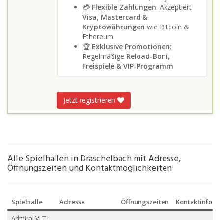
💳
Flexible Zahlungen
: Akzeptiert
Visa, Mastercard &
Kryptowährungen
wie Bitcoin &
Ethereum
🏆
Exklusive Promotionen
:
Regelmäßige
Reload-Boni,
Freispiele & VIP-Programm
Jetzt registrieren
Alle Spielhallen in Draschelbach mit Adresse,
Öffnungszeiten und Kontaktmöglichkeiten
Spielhalle
Adresse
Öffnungszeiten
Kontaktinfor
Admiral VLT-