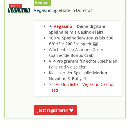
Premium
online
Vegasino
Spielhalle in
Dornhof
★
Vegasino
– Deine digitale
Spielhalle mit Casino-Flair!
100 % Spielhallen-Bonus bis 500
€/CHF
+
200 Freispiele
🎰
Wöchentliche Aktionen & der
spannende
Bonus Crab
VIP-Programm
für echte Spielhallen-
Fans und Vielspieler
Klassiker der Spielhalle:
Merkur
,
Novoline
&
Bally
🃏
> >
Ausführlicher Vegasino Casino
Test!
Jetzt registrieren