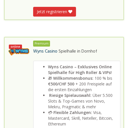
Jetzt registrieren
Premium
online
Wyns Casino
Spielhalle in
Dornhof
Wyns Casino – Exklusives Online
Spielhalle für High Roller & VIPs!
🎁
Willkommensbonus:
100 % bis
€500/CHF 500
+ 200 Freispiele auf
die ersten Einzahlungen
Riesige Spielauswahl:
Über 5.500
Slots & Top-Games von Novo,
Mekru, Pragmatic & mehr
💳
Flexible Zahlungen:
Visa,
Mastercard, Skrill, Neteller, Bitcoin,
Ethereum