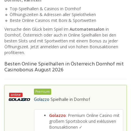
🔹 Top-Spielhallen & Casinos in Dornhof
🔹 Öffnungszeiten & Adressen aller Spielotheken
🔹 Beste Online Casinos mit Boni & Sportwetten
Versuche dein Glück beim Spiel im
Automatensalon
in
Dornhof, Österreich oder auch in Online Spielhallen bei den
besten Slots und mit Sportwetten mit einem Bonus zu jeder
Öffnungszeit. Jetzt anmelden und von hohen Bonusaktionen
profitieren.
Besten Online Spielhallen in Österreich Dornhof mit
Casinobonus August 2026
Premium
online
Golazzo
Spielhalle in
Dornhof
Golazzo
: Premium Online Casino mit
großem Sportsbook und exklusiven
Bonusaktionen ✓