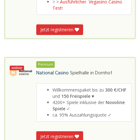
> >
Ausführlicher Vegasino Casino
Test!
Jetzt registrieren
Premium
online
National Casino
Spielhalle in
Dornhof
Willkommenspaket bis zu
300 €/CHF
und
150 Freispiele ♥
4200+ Spiele inklusive der
Novoline
Spiele
✓
ca. 95% Auszahlungsquote ✓
Jetzt registrieren