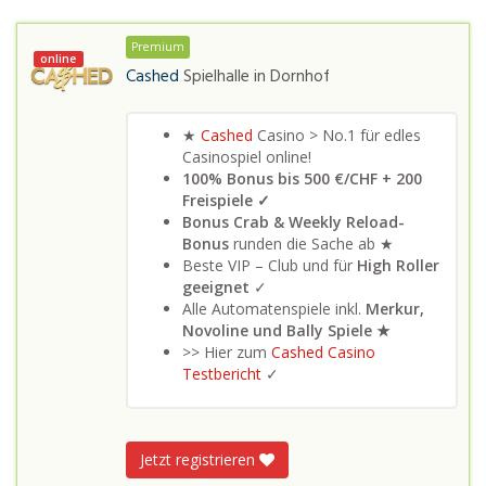
Premium
online
Cashed
Spielhalle in
Dornhof
★
Cashed
Casino > No.1 für edles
Casinospiel online!
100% Bonus bis 500 €/CHF + 200
Freispiele ✓
Bonus Crab &
Weekly Reload-
Bonus
runden die Sache ab ★
Beste VIP – Club und für
High Roller
geeignet
✓
Alle Automatenspiele inkl.
Merkur,
Novoline und Bally Spiele ★
>> Hier zum
Cashed Casino
Testbericht
✓
Jetzt registrieren