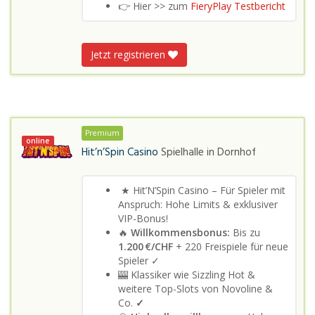
👉 Hier >> zum
FieryPlay Testbericht
Jetzt registrieren
Premium
online
Hit’n’Spin Casino
Spielhalle in
Dornhof
★ Hit’N’Spin Casino – Für Spieler mit
Anspruch: Hohe Limits & exklusiver
VIP-Bonus!
🔥
Willkommensbonus:
Bis zu
1.200 €/CHF
+ 220 Freispiele für neue
Spieler ✓
🎰 Klassiker wie Sizzling Hot &
weitere Top-Slots von Novoline &
Co.
✓