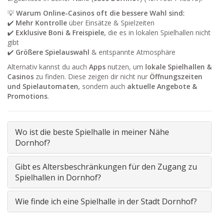
💡
Warum Online-Casinos oft die bessere Wahl sind:
✔️
Mehr Kontrolle
über Einsätze & Spielzeiten
✔️
Exklusive Boni & Freispiele
, die es in lokalen Spielhallen nicht
gibt
✔️
Größere Spielauswahl
& entspannte Atmosphäre
Alternativ kannst du auch
Apps
nutzen, um
lokale Spielhallen &
Casinos
zu finden. Diese zeigen dir nicht nur
Öffnungszeiten
und Spielautomaten
, sondern auch
aktuelle Angebote &
Promotions
.
Wo ist die beste Spielhalle in meiner Nähe
Dornhof?
Gibt es Altersbeschränkungen für den Zugang zu
Spielhallen in Dornhof?
Wie finde ich eine Spielhalle in der Stadt Dornhof?