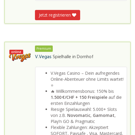
Jetzt registrieren
Premium
online
V.Vegas
Spielhalle in
Dornhof
V.Vegas Casino – Dein aufregendes
Online-Abenteuer ohne Limits wartet!
⭐
🔥 Willkommensbonus: 150% bis
1.500 €/CHF + 150 Freispiele
auf die
ersten Einzahlungen
Riesige Spielauswahl: 5.000+ Slots
von z.B.
Novomatic
,
Gamomat
,
Play’n GO & Pragmatic
Flexible Zahlungen: Akzeptiert
SOFORT, Paysafe , Visa, Mastercard,