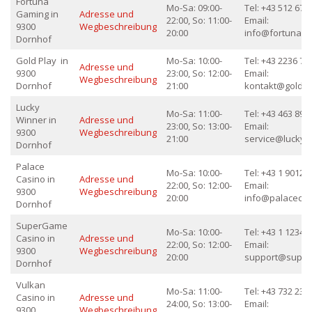
Fortuna
Mo-Sa: 09:00-
Tel: +43 512 678
Gaming in
Adresse und
22:00, So: 11:00-
Email:
9300
Wegbeschreibung
20:00
info@fortunaga
Dornhof
Gold Play in
Mo-Sa: 10:00-
Tel: +43 2236 78
Adresse und
9300
23:00, So: 12:00-
Email:
Wegbeschreibung
Dornhof
21:00
kontakt@goldpl
Lucky
Mo-Sa: 11:00-
Tel: +43 463 890
Winner in
Adresse und
23:00, So: 13:00-
Email:
9300
Wegbeschreibung
21:00
service@luckyw
Dornhof
Palace
Mo-Sa: 10:00-
Tel: +43 1 90123
Casino in
Adresse und
22:00, So: 12:00-
Email:
9300
Wegbeschreibung
20:00
info@palacecas
Dornhof
SuperGame
Mo-Sa: 10:00-
Tel: +43 1 12345
Casino in
Adresse und
22:00, So: 12:00-
Email:
9300
Wegbeschreibung
20:00
support@super
Dornhof
Vulkan
Mo-Sa: 11:00-
Tel: +43 732 234
Casino in
Adresse und
24:00, So: 13:00-
Email:
9300
Wegbeschreibung