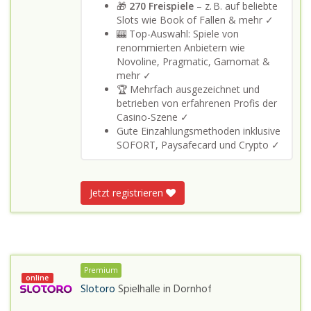
🎁
270 Freispiele
– z. B. auf beliebte
Slots wie Book of Fallen & mehr ✓
🎰 Top-Auswahl: Spiele von
renommierten Anbietern wie
Novoline, Pragmatic, Gamomat &
mehr ✓
🏆 Mehrfach ausgezeichnet und
betrieben von erfahrenen Profis der
Casino-Szene ✓
Gute Einzahlungsmethoden inklusive
SOFORT, Paysafecard und Crypto ✓
Jetzt registrieren
Premium
online
Slotoro
Spielhalle in
Dornhof