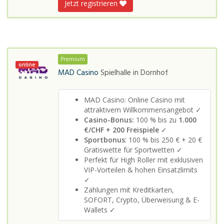
Jetzt registrieren
Premium
online
MAD Casino
Spielhalle in
Dornhof
MAD Casino: Online Casino mit
attraktivem Willkommensangebot ✓
Casino-Bonus:
100 % bis zu
1.000
€/CHF + 200 Freispiele
✓
Sportbonus
: 100 % bis 250 € + 20 €
Gratiswette für Sportwetten ✓
Perfekt für High Roller mit exklusiven
VIP-Vorteilen & hohen Einsatzlimits
✓
Zahlungen mit Kreditkarten,
SOFORT, Crypto, Überweisung & E-
Wallets ✓