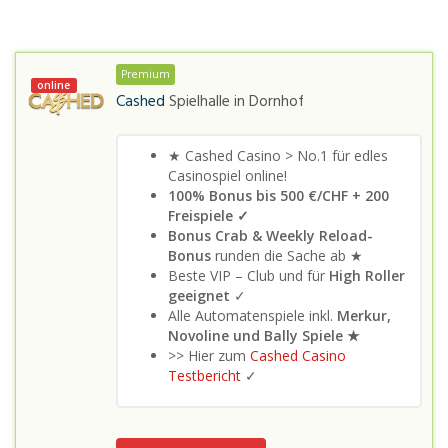
Premium
online
Cashed
Spielhalle in
Dornhof
★ Cashed Casino > No.1 für edles
Casinospiel online!
100% Bonus bis 500 €/CHF + 200
Freispiele ✓
Bonus Crab &
Weekly Reload-
Bonus
runden die Sache ab ★
Beste VIP – Club und für
High Roller
geeignet
✓
Alle Automatenspiele inkl.
Merkur,
Novoline und Bally Spiele ★
>> Hier zum
Cashed Casino
Testbericht
✓