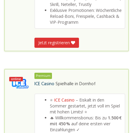
Skrill, Neteller, Trustly
Exklusive Promotionen: Wöchentliche
Reload-Boni, Freispiele, Cashback &
VIP-Programm
Jetzt registrieren
Premium
online
ICE Casino
Spielhalle in
Dornhof
⭐
ICE Casino
– Eiskalt in den
Sommer gestartet, jetzt voll im Spiel
mit hohen Limits! ⭐
🔥 Willkommensbonus: Bis zu
1.500 €
mit 450 %
auf deine ersten vier
Einzahlungen ✓