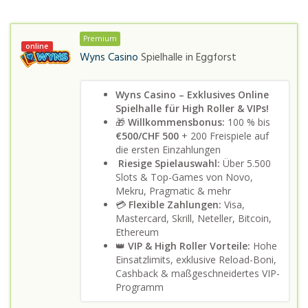
Premium
online
Wyns Casino
Spielhalle in
Eggforst
Wyns Casino – Exklusives Online
Spielhalle für High Roller & VIPs!
🎁
Willkommensbonus:
100 % bis
€500/CHF 500
+ 200 Freispiele auf
die ersten Einzahlungen
Riesige Spielauswahl:
Über 5.500
Slots & Top-Games von Novo,
Mekru, Pragmatic & mehr
💳
Flexible Zahlungen:
Visa,
Mastercard, Skrill, Neteller, Bitcoin,
Ethereum
👑
VIP & High Roller Vorteile:
Hohe
Einsatzlimits, exklusive Reload-Boni,
Cashback & maßgeschneidertes VIP-
Programm