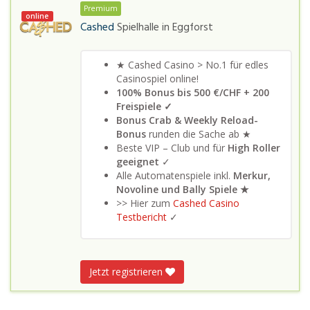
Premium
online
Cashed
Spielhalle in
Eggforst
★ Cashed Casino > No.1 für edles
Casinospiel online!
100% Bonus bis 500 €/CHF + 200
Freispiele ✓
Bonus Crab &
Weekly Reload-
Bonus
runden die Sache ab ★
Beste VIP – Club und für
High Roller
geeignet
✓
Alle Automatenspiele inkl.
Merkur,
Novoline und Bally Spiele ★
>> Hier zum
Cashed Casino
Testbericht
✓
Jetzt registrieren