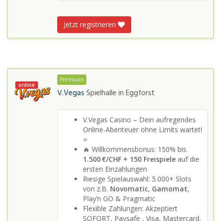
Jetzt registrieren
Premium
online
V.Vegas
Spielhalle in
Eggforst
V.Vegas Casino – Dein aufregendes
Online-Abenteuer ohne Limits wartet!
⭐
🔥 Willkommensbonus: 150% bis
1.500 €/CHF + 150 Freispiele
auf die
ersten Einzahlungen
Riesige Spielauswahl: 5.000+ Slots
von z.B.
Novomatic
,
Gamomat
,
Play’n GO & Pragmatic
Flexible Zahlungen: Akzeptiert
SOFORT, Paysafe , Visa, Mastercard,