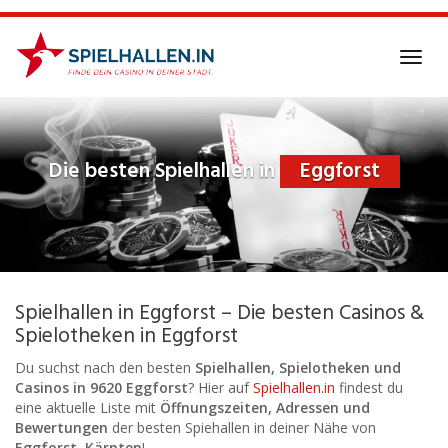
Skip
to
main
Toggl
content
navig
Die besten Spielhallen in
Eggforst
Spielhallen in Eggforst – Die besten Casinos &
Spielotheken in Eggforst
Du suchst nach den besten
Spielhallen, Spielotheken und
Casinos in 9620 Eggforst
? Hier auf
Spielhallen.in
findest du
eine aktuelle Liste mit
Öffnungszeiten, Adressen und
Bewertungen
der besten Spiehallen in deiner Nähe von
Eggforst, Kärnten
!