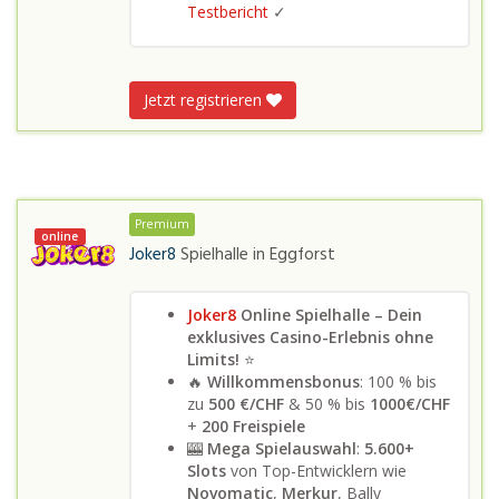
Testbericht
✓
Jetzt registrieren
Premium
online
Joker8
Spielhalle in
Eggforst
Joker8
Online Spielhalle – Dein
exklusives Casino-Erlebnis ohne
Limits!
⭐
🔥
Willkommensbonus
: 100 % bis
zu
500 €/CHF
& 50 % bis
1000€/CHF
+
200 Freispiele
🎰
Mega Spielauswahl
:
5.600+
Slots
von Top-Entwicklern wie
Novomatic
,
Merkur
, Bally