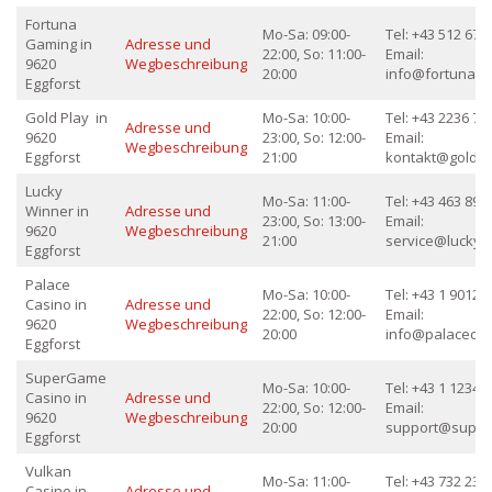
Fortuna
Mo-Sa: 09:00-
Tel: +43 512 678
Gaming in
Adresse und
22:00, So: 11:00-
Email:
9620
Wegbeschreibung
20:00
info@fortunaga
Eggforst
Gold Play in
Mo-Sa: 10:00-
Tel: +43 2236 78
Adresse und
9620
23:00, So: 12:00-
Email:
Wegbeschreibung
Eggforst
21:00
kontakt@goldpl
Lucky
Mo-Sa: 11:00-
Tel: +43 463 890
Winner in
Adresse und
23:00, So: 13:00-
Email:
9620
Wegbeschreibung
21:00
service@luckyw
Eggforst
Palace
Mo-Sa: 10:00-
Tel: +43 1 90123
Casino in
Adresse und
22:00, So: 12:00-
Email:
9620
Wegbeschreibung
20:00
info@palacecas
Eggforst
SuperGame
Mo-Sa: 10:00-
Tel: +43 1 12345
Casino in
Adresse und
22:00, So: 12:00-
Email:
9620
Wegbeschreibung
20:00
support@super
Eggforst
Vulkan
Mo-Sa: 11:00-
Tel: +43 732 234
Casino in
Adresse und