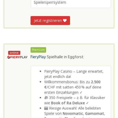
Spielersperrsystem
Jetzt registrieren
Premium
online
FieryPlay
Spielhalle in
Eggforst
FieryPlay Casino – Lange erwartet,
jetzt endlich da!
Willkommensbonus: Bis zu
2.500
€
/CHF mit satten 450 % auf deine
ersten Einzahlungen ✓
🎁 350 Freispiele – z. B. für Klassiker
wie
Book of Ra Deluxe
✓
🎰 Riesige Auswahl: Alle beliebten
Spiele von
Novomatic
,
Gamomat
,