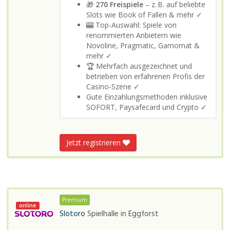
🎁
270 Freispiele
– z. B. auf beliebte
Slots wie Book of Fallen & mehr ✓
🎰 Top-Auswahl: Spiele von
renommierten Anbietern wie
Novoline, Pragmatic, Gamomat &
mehr ✓
🏆 Mehrfach ausgezeichnet und
betrieben von erfahrenen Profis der
Casino-Szene ✓
Gute Einzahlungsmethoden inklusive
SOFORT, Paysafecard und Crypto ✓
Jetzt registrieren
Premium
online
Slotoro
Spielhalle in
Eggforst