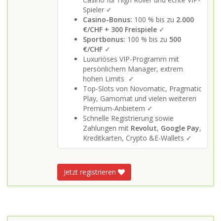
Spieler ✓
Casino-Bonus:
100 % bis zu
2.000
€/CHF + 300 Freispiele
✓
Sportbonus:
100 % bis zu
500
€/CHF
✓
Luxuriöses VIP-Programm mit
persönlichem Manager, extrem
hohen Limits ✓
Top-Slots von Novomatic, Pragmatic
Play, Gamomat und vielen weiteren
Premium-Anbietern ✓
Schnelle Registrierung sowie
Zahlungen mit
Revolut
,
Google Pay
,
Kreditkarten, Crypto &E-Wallets ✓
Jetzt registrieren