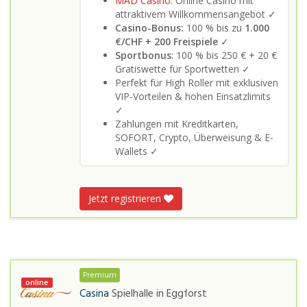
MAD Casino
: Online Casino mit
attraktivem Willkommensangebot ✓
Casino-Bonus:
100 % bis zu
1.000
€/CHF + 200 Freispiele
✓
Sportbonus
: 100 % bis 250 € + 20 €
Gratiswette für Sportwetten ✓
Perfekt für High Roller mit exklusiven
VIP-Vorteilen & hohen Einsatzlimits
✓
Zahlungen mit Kreditkarten,
SOFORT, Crypto, Überweisung & E-
Wallets ✓
Jetzt registrieren
Premium
online
Casina
Spielhalle in
Eggforst