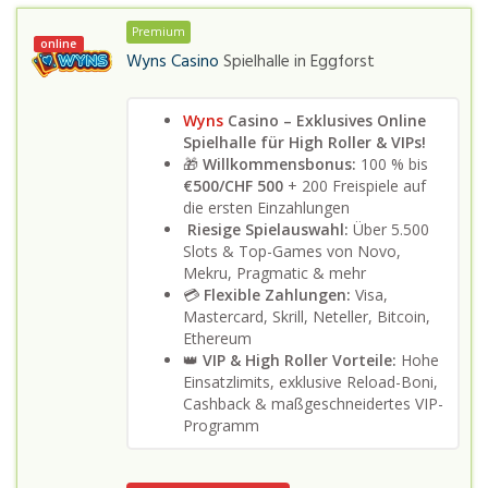
Premium
online
Wyns Casino
Spielhalle in
Eggforst
Wyns
Casino – Exklusives Online
Spielhalle für High Roller & VIPs!
🎁
Willkommensbonus:
100 % bis
€500/CHF 500
+ 200 Freispiele auf
die ersten Einzahlungen
Riesige Spielauswahl:
Über 5.500
Slots & Top-Games von Novo,
Mekru, Pragmatic & mehr
💳
Flexible Zahlungen:
Visa,
Mastercard, Skrill, Neteller, Bitcoin,
Ethereum
👑
VIP & High Roller Vorteile:
Hohe
Einsatzlimits, exklusive Reload-Boni,
Cashback & maßgeschneidertes VIP-
Programm