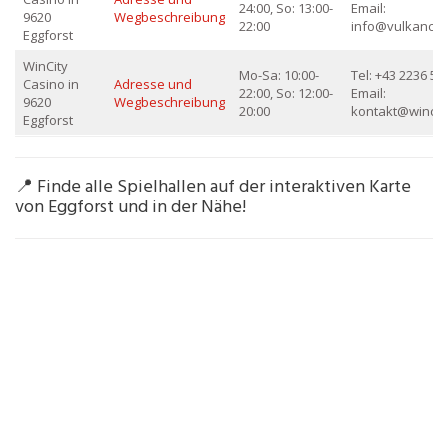
24:00, So: 13:00-
Email:
9620
Wegbeschreibung
22:00
info@vulkancas
Eggforst
WinCity
Mo-Sa: 10:00-
Tel: +43 2236 56
Casino in
Adresse und
22:00, So: 12:00-
Email:
9620
Wegbeschreibung
20:00
kontakt@wincity
Eggforst
📍 Finde alle Spielhallen auf der interaktiven Karte
von Eggforst und in der Nähe!