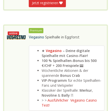
Jetzt registrieren
Premium
online
Vegasino
Spielhalle in
Eggforst
★
Vegasino
– Deine digitale
Spielhalle mit Casino-Flair!
100 % Spielhallen-Bonus bis 500
€/CHF
+
200 Freispiele
🎰
Wöchentliche Aktionen & der
spannende
Bonus Crab
VIP-Programm
für echte Spielhallen-
Fans und Vielspieler
Klassiker der Spielhalle:
Merkur
,
Novoline
&
Bally
🃏
> >
Ausführlicher Vegasino Casino
Test!