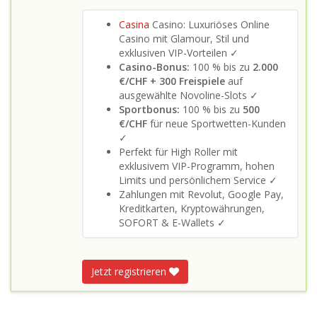
Casina
Casino: Luxuriöses Online
Casino mit Glamour, Stil und
exklusiven VIP-Vorteilen ✓
Casino-Bonus:
100 % bis zu
2.000
€/CHF + 300 Freispiele
auf
ausgewählte Novoline-Slots ✓
Sportbonus:
100 % bis zu
500
€/CHF
für neue Sportwetten-Kunden
✓
Perfekt für High Roller mit
exklusivem VIP-Programm, hohen
Limits und persönlichem Service ✓
Zahlungen mit Revolut, Google Pay,
Kreditkarten, Kryptowährungen,
SOFORT & E-Wallets ✓
Jetzt registrieren