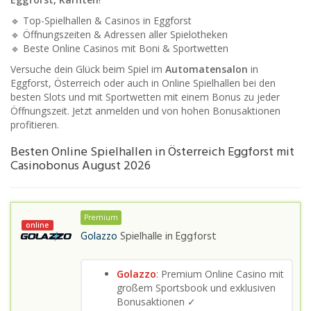
🔹 Top-Spielhallen & Casinos in Eggforst
🔹 Öffnungszeiten & Adressen aller Spielotheken
🔹 Beste Online Casinos mit Boni & Sportwetten
Versuche dein Glück beim Spiel im
Automatensalon
in
Eggforst, Österreich oder auch in Online Spielhallen bei den
besten Slots und mit Sportwetten mit einem Bonus zu jeder
Öffnungszeit. Jetzt anmelden und von hohen Bonusaktionen
profitieren.
Besten Online Spielhallen in Österreich Eggforst mit
Casinobonus August 2026
Premium
online
Golazzo
Spielhalle in
Eggforst
Golazzo
: Premium Online Casino mit
großem Sportsbook und exklusiven
Bonusaktionen ✓