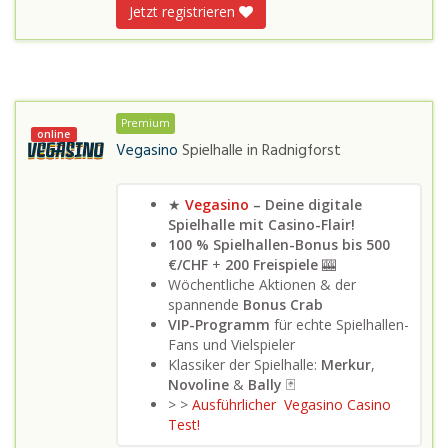
Jetzt registrieren
Premium
online
Vegasino
Spielhalle in
Radnigforst
★
Vegasino
– Deine digitale
Spielhalle mit Casino-Flair!
100 % Spielhallen-Bonus bis 500
€/CHF
+
200 Freispiele
🎰
Wöchentliche Aktionen & der
spannende
Bonus Crab
VIP-Programm
für echte Spielhallen-
Fans und Vielspieler
Klassiker der Spielhalle:
Merkur
,
Novoline
&
Bally
🃏
> >
Ausführlicher Vegasino Casino
Test!