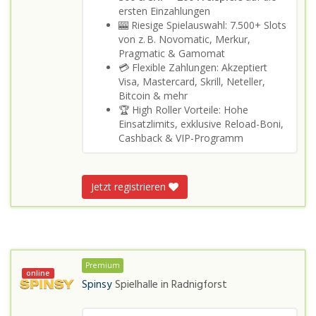
ersten Einzahlungen
🎰 Riesige Spielauswahl: 7.500+ Slots
von z. B. Novomatic, Merkur,
Pragmatic & Gamomat
💳 Flexible Zahlungen: Akzeptiert
Visa, Mastercard, Skrill, Neteller,
Bitcoin & mehr
🏆 High Roller Vorteile: Hohe
Einsatzlimits, exklusive Reload-Boni,
Cashback & VIP-Programm
Jetzt registrieren
Premium
online
Spinsy
Spielhalle in
Radnigforst