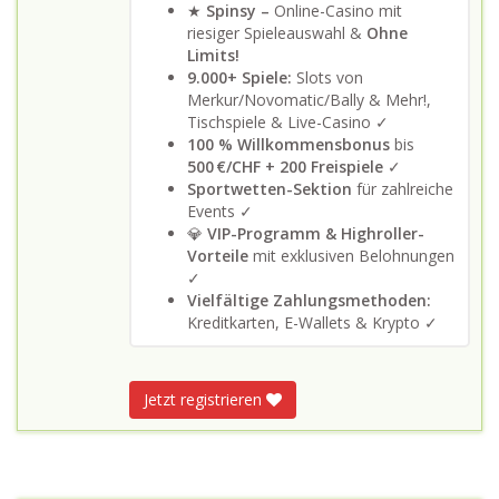
★
Spinsy –
Online-Casino mit
riesiger Spieleauswahl &
Ohne
Limits
!
9.000+ Spiele:
Slots von
Merkur/Novomatic/Bally & Mehr!,
Tischspiele & Live-Casino ✓
100 % Willkommensbonus
bis
500 €/CHF + 200 Freispiele
✓
Sportwetten-Sektion
für zahlreiche
Events ✓
💎
VIP-Programm & Highroller-
Vorteile
mit exklusiven Belohnungen
✓
Vielfältige Zahlungsmethoden:
Kreditkarten, E-Wallets & Krypto ✓
Jetzt registrieren