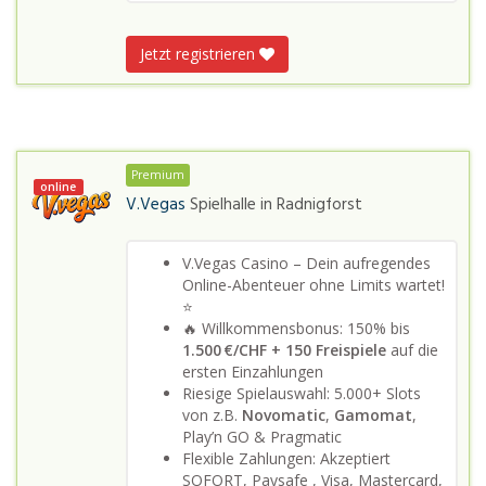
Jetzt registrieren
Premium
online
V.Vegas
Spielhalle in
Radnigforst
V.Vegas Casino – Dein aufregendes
Online-Abenteuer ohne Limits wartet!
⭐
🔥 Willkommensbonus: 150% bis
1.500 €/CHF + 150 Freispiele
auf die
ersten Einzahlungen
Riesige Spielauswahl: 5.000+ Slots
von z.B.
Novomatic
,
Gamomat
,
Play’n GO & Pragmatic
Flexible Zahlungen: Akzeptiert
SOFORT, Paysafe , Visa, Mastercard,