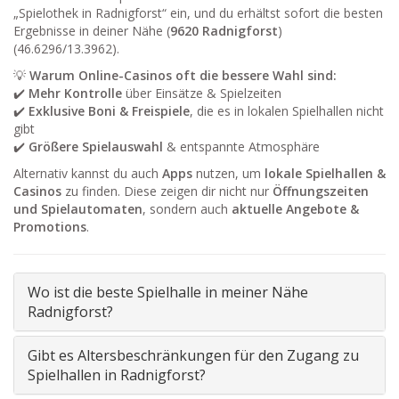
„Spielothek in Radnigforst“ ein, und du erhältst sofort die besten
Ergebnisse in deiner Nähe (
9620 Radnigforst
)
(46.6296/13.3962).
💡
Warum Online-Casinos oft die bessere Wahl sind:
✔️
Mehr Kontrolle
über Einsätze & Spielzeiten
✔️
Exklusive Boni & Freispiele
, die es in lokalen Spielhallen nicht
gibt
✔️
Größere Spielauswahl
& entspannte Atmosphäre
Alternativ kannst du auch
Apps
nutzen, um
lokale Spielhallen &
Casinos
zu finden. Diese zeigen dir nicht nur
Öffnungszeiten
und Spielautomaten
, sondern auch
aktuelle Angebote &
Promotions
.
Wo ist die beste Spielhalle in meiner Nähe
Radnigforst?
Gibt es Altersbeschränkungen für den Zugang zu
Spielhallen in Radnigforst?