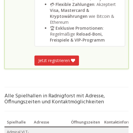
💳
Flexible Zahlungen
: Akzeptiert
Visa, Mastercard &
Kryptowährungen
wie Bitcoin &
Ethereum
🏆
Exklusive Promotionen
:
Regelmäßige
Reload-Boni,
Freispiele & VIP-Programm
Jetzt registrieren
Alle Spielhallen in Radnigforst mit Adresse,
Öffnungszeiten und Kontaktmöglichkeiten
Spielhalle
Adresse
Öffnungszeiten
Kontaktinform
Admiral VLT-