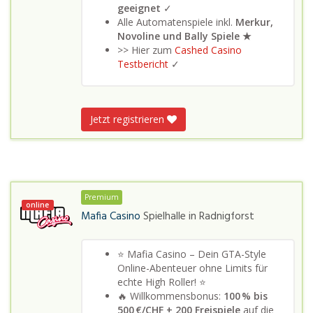
geeignet
✓
Alle Automatenspiele inkl.
Merkur,
Novoline und Bally Spiele ★
>> Hier zum
Cashed Casino
Testbericht
✓
Jetzt registrieren
Premium
online
Mafia Casino
Spielhalle in
Radnigforst
⭐ Mafia Casino – Dein GTA-Style
Online-Abenteuer ohne Limits für
echte High Roller! ⭐
🔥 Willkommensbonus:
100 % bis
500 €/CHF + 200 Freispiele
auf die