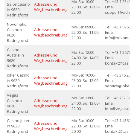
Mo-Sa: 10:00-
Tel: +43 1 23456
SalonCasino
Adresse und
23:00, So: 12:00-
Email:
in 9620
Wegbeschreibung
22:00
support@admira
Radnigforst
Novomatic
Mo-Sa: 09:00-
Tel: +43 1 87654
Casino in
Adresse und
22:00, So: 11:00-
Email:
9620
Wegbeschreibung
21:00
info@novomatic
Radnigforst
Casino
Mo-Sa: 12:00-
Tel: +43 1 56789
Austria in
Adresse und
24:00, So: 14:00-
Email:
9620
Wegbeschreibung
23:00
kontakt@casino
Radnigforst
Joker Casino
Mo-Sa: 10:00-
Tel: +43 316 234
Adresse und
in 9620
23:00, So: 12:00-
Email:
Wegbeschreibung
Radnigforst
21:00
service@jokerca
Vegas
Mo-Sa: 11:00-
Tel: +43 732 345
Casino in
Adresse und
24:00, So: 13:00-
Email:
9620
Wegbeschreibung
22:00
info@vegascasi
Radnigforst
Casino Joker
Mo-Sa: 10:00-
Tel: +43 1 45678
Adresse und
in 9620
22:00, So: 12:00-
Email:
Wegbeschreibung
Radnigforst
20:00
kontakt@casino