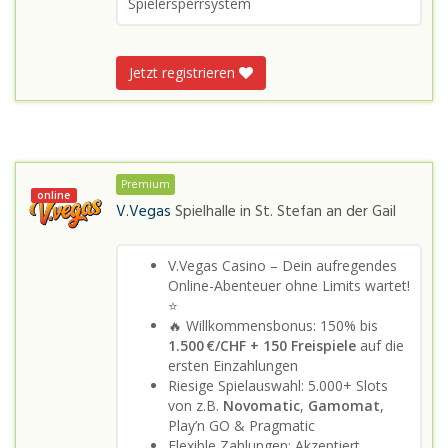
Spielersperrsystem
Jetzt registrieren
Premium
online
V.Vegas
Spielhalle in
St. Stefan an der Gail
V.Vegas Casino – Dein aufregendes
Online-Abenteuer ohne Limits wartet!
⭐
🔥 Willkommensbonus: 150% bis
1.500 €/CHF + 150 Freispiele
auf die
ersten Einzahlungen
Riesige Spielauswahl: 5.000+ Slots
von z.B.
Novomatic
,
Gamomat
,
Play’n GO & Pragmatic
Flexible Zahlungen: Akzeptiert