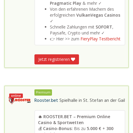
Pragmatic Play
& mehr ✓
Von den erfahrenen Machern des
erfolgreichen
VulkanVegas Casinos
✓
Schnelle Zahlungen mit
SOFORT
,
Paysafe, Crypto und mehr ✓
👉 Hier >> zum
FieryPlay Testbericht
Jetzt registrieren
Premium
online
Rooster.bet
Spielhalle in
St. Stefan an der Gail
🔥 ROOSTER.BET – Premium Online
Casino & Sportwetten
💰
Casino-Bonus:
Bis zu
5.000 €
+
300