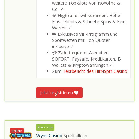
weitere Top-Slots von Novoline &
Co.
✓
💎
Highroller willkommen:
Hohe
Einsatzlimits & Schnelle Spins & Kein
Warten ✓
👑 Exklusives VIP-Programm und
Sportwetten mit Top-Quoten
inklusive ✓
💳
Zahl bequem:
Akzeptiert
SOFORT, Paysafe, Kreditkarten, E-
Wallets & Kryptowährungen ✓
Zum
Testbericht des HitNSpin Casino
Jetzt registrieren
Premium
online
Wyns Casino
Spielhalle in