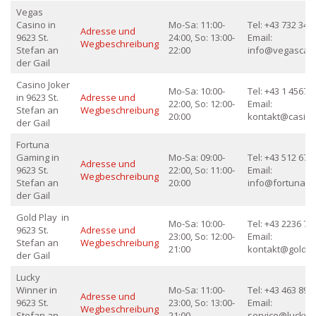
Vegas
Casino in
Mo-Sa: 11:00-
Tel: +43 732 345
Adresse und
9623 St.
24:00, So: 13:00-
Email:
Wegbeschreibung
Stefan an
22:00
info@vegascasi
der Gail
Casino Joker
Mo-Sa: 10:00-
Tel: +43 1 45678
in 9623 St.
Adresse und
22:00, So: 12:00-
Email:
Stefan an
Wegbeschreibung
20:00
kontakt@casino
der Gail
Fortuna
Gaming in
Mo-Sa: 09:00-
Tel: +43 512 678
Adresse und
9623 St.
22:00, So: 11:00-
Email:
Wegbeschreibung
Stefan an
20:00
info@fortunaga
der Gail
Gold Play in
Mo-Sa: 10:00-
Tel: +43 2236 78
9623 St.
Adresse und
23:00, So: 12:00-
Email:
Stefan an
Wegbeschreibung
21:00
kontakt@goldpl
der Gail
Lucky
Winner in
Mo-Sa: 11:00-
Tel: +43 463 890
Adresse und
9623 St.
23:00, So: 13:00-
Email:
Wegbeschreibung
Stefan an
21:00
service@luckyw