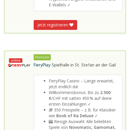
E-Wallets ✓
Jetzt registrieren
Premium
online
FieryPlay
Spielhalle in
St. Stefan an der Gail
FieryPlay Casino – Lange erwartet,
jetzt endlich da!
Willkommensbonus: Bis zu
2.500
€
/CHF mit satten 450 % auf deine
ersten Einzahlungen ✓
🎁 350 Freispiele – z. B. für Klassiker
wie
Book of Ra Deluxe
✓
🎰 Riesige Auswahl: Alle beliebten
Spiele von
Novomatic
,
Gamomat
,