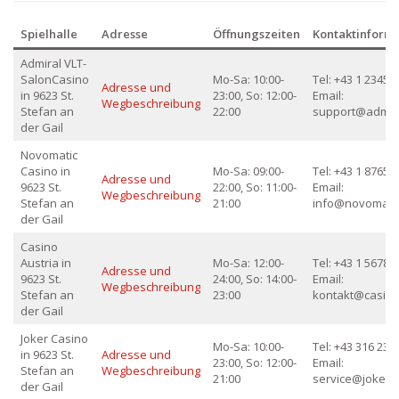
Spielhalle
Adresse
Öffnungszeiten
Kontaktinform
Admiral VLT-
SalonCasino
Mo-Sa: 10:00-
Tel: +43 1 23456
Adresse und
in 9623 St.
23:00, So: 12:00-
Email:
Wegbeschreibung
Stefan an
22:00
support@admira
der Gail
Novomatic
Casino in
Mo-Sa: 09:00-
Tel: +43 1 87654
Adresse und
9623 St.
22:00, So: 11:00-
Email:
Wegbeschreibung
Stefan an
21:00
info@novomatic
der Gail
Casino
Austria in
Mo-Sa: 12:00-
Tel: +43 1 56789
Adresse und
9623 St.
24:00, So: 14:00-
Email:
Wegbeschreibung
Stefan an
23:00
kontakt@casino
der Gail
Joker Casino
Mo-Sa: 10:00-
Tel: +43 316 234
in 9623 St.
Adresse und
23:00, So: 12:00-
Email:
Stefan an
Wegbeschreibung
21:00
service@jokerca
der Gail