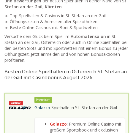
und Bewertungen
der besten Spiehallen in deiner Nähe von
St.
Stefan an der Gail, Kärnten
!
🔹 Top-Spielhallen & Casinos in St. Stefan an der Gail
🔹 Öffnungszeiten & Adressen aller Spielotheken
🔹 Beste Online Casinos mit Boni & Sportwetten
Versuche dein Glück beim Spiel im
Automatensalon
in St.
Stefan an der Gail, Österreich oder auch in Online Spielhallen bei
den besten Slots und mit Sportwetten mit einem Bonus zu jeder
Öffnungszeit. Jetzt anmelden und von hohen Bonusaktionen
profitieren.
Besten Online Spielhallen in Österreich St. Stefan an
der Gail mit Casinobonus August 2026
Premium
online
Golazzo
Spielhalle in
St. Stefan an der Gail
Golazzo
: Premium Online Casino mit
großem Sportsbook und exklusiven