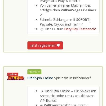
Pragmatic Play
& mehr ✓
Von den erfahrenen Machern des
erfolgreichen
VulkanVegas Casinos
✓
Schnelle Zahlungen mit
SOFORT
,
Paysafe, Crypto und mehr ✓
👉 Hier >> zum
FieryPlay Testbericht
Jetzt registrieren
Premium
online
Hit’n’Spin Casino
Spielhalle in
Blintendorf
★ Hit’N’Spin Casino – Für Spieler mit
Anspruch: Hohe Limits & exklusiver
VIP-Bonus!
🔥
Willkommensbonus:
Bis zu