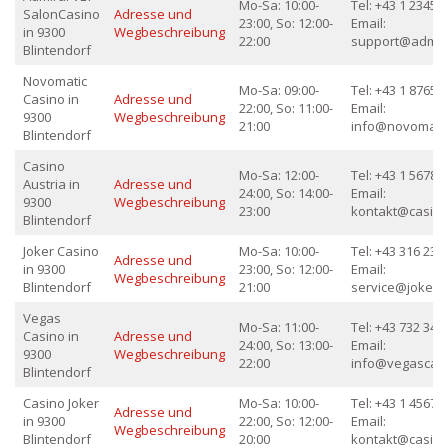
Mo-Sa: 10:00-
Tel: +43 1 23456
SalonCasino
Adresse und
23:00, So: 12:00-
Email:
in 9300
Wegbeschreibung
22:00
support@admira
Blintendorf
Novomatic
Mo-Sa: 09:00-
Tel: +43 1 87654
Casino in
Adresse und
22:00, So: 11:00-
Email:
9300
Wegbeschreibung
21:00
info@novomatic
Blintendorf
Casino
Mo-Sa: 12:00-
Tel: +43 1 56789
Austria in
Adresse und
24:00, So: 14:00-
Email:
9300
Wegbeschreibung
23:00
kontakt@casino
Blintendorf
Joker Casino
Mo-Sa: 10:00-
Tel: +43 316 234
Adresse und
in 9300
23:00, So: 12:00-
Email:
Wegbeschreibung
Blintendorf
21:00
service@jokerca
Vegas
Mo-Sa: 11:00-
Tel: +43 732 345
Casino in
Adresse und
24:00, So: 13:00-
Email:
9300
Wegbeschreibung
22:00
info@vegascasi
Blintendorf
Casino Joker
Mo-Sa: 10:00-
Tel: +43 1 45678
Adresse und
in 9300
22:00, So: 12:00-
Email:
Wegbeschreibung
Blintendorf
20:00
kontakt@casino