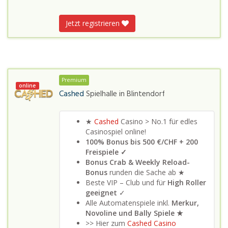
Jetzt registrieren
Premium
online
Cashed
Spielhalle in
Blintendorf
★
Cashed
Casino > No.1 für edles
Casinospiel online!
100% Bonus bis 500 €/CHF + 200
Freispiele ✓
Bonus Crab &
Weekly Reload-
Bonus
runden die Sache ab ★
Beste VIP – Club und für
High Roller
geeignet
✓
Alle Automatenspiele inkl.
Merkur,
Novoline und Bally Spiele ★
>> Hier zum
Cashed Casino