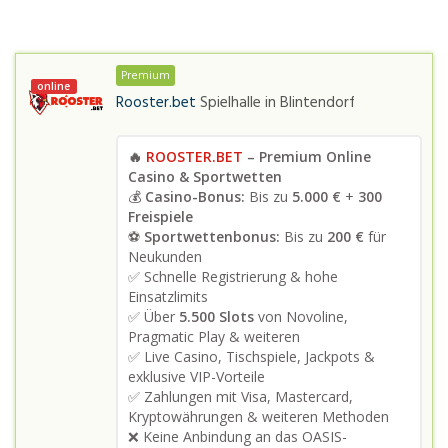
Premium
online
Rooster.bet
Spielhalle in
Blintendorf
🔥
ROOSTER.BET
– Premium Online
Casino & Sportwetten
💰
Casino-Bonus:
Bis zu
5.000 €
+
300
Freispiele
⚽
Sportwettenbonus:
Bis zu
200 €
für
Neukunden
✅ Schnelle Registrierung & hohe
Einsatzlimits
✅ Über
5.500 Slots
von Novoline,
Pragmatic Play & weiteren
✅ Live Casino, Tischspiele, Jackpots &
exklusive VIP-Vorteile
✅ Zahlungen mit Visa, Mastercard,
Kryptowährungen & weiteren Methoden
❌ Keine Anbindung an das OASIS-