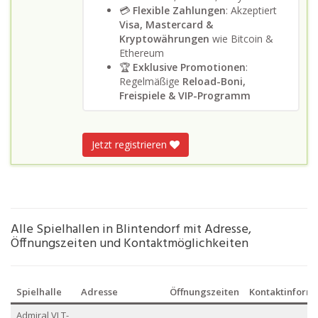
💳
Flexible Zahlungen
: Akzeptiert
Visa, Mastercard &
Kryptowährungen
wie Bitcoin &
Ethereum
🏆
Exklusive Promotionen
:
Regelmäßige
Reload-Boni,
Freispiele & VIP-Programm
Jetzt registrieren
Alle Spielhallen in Blintendorf mit Adresse,
Öffnungszeiten und Kontaktmöglichkeiten
Spielhalle
Adresse
Öffnungszeiten
Kontaktinform
Admiral VLT-