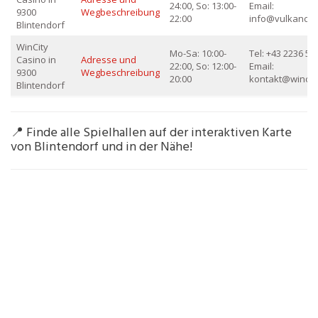
24:00, So: 13:00-
Email:
9300
Wegbeschreibung
22:00
info@vulkancas
Blintendorf
WinCity
Mo-Sa: 10:00-
Tel: +43 2236 56
Casino in
Adresse und
22:00, So: 12:00-
Email:
9300
Wegbeschreibung
20:00
kontakt@wincity
Blintendorf
📍 Finde alle Spielhallen auf der interaktiven Karte
von Blintendorf und in der Nähe!