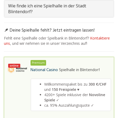
Wie finde ich eine Spielhalle in der Stadt
Blintendorf?
📌
Deine Spielhalle fehlt? Jetzt eintragen lassen!
Fehlt eine Spielhalle oder Spielbank in Blintendorf?
Kontaktiere
uns
, und wir nehmen sie in unser Verzeichnis auf!
Premium
online
National Casino
Spielhalle in
Blintendorf
Willkommenspaket bis zu
300 €/CHF
und
150 Freispiele ♥
4200+ Spiele inklusive der
Novoline
Spiele
✓
ca. 95% Auszahlungsquote ✓