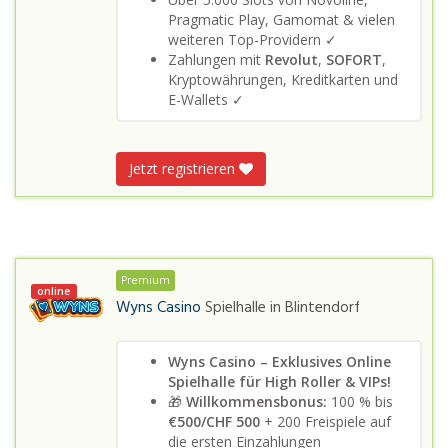
Pragmatic Play, Gamomat & vielen
weiteren Top-Providern ✓
Zahlungen mit
Revolut
,
SOFORT
,
Kryptowährungen, Kreditkarten und
E-Wallets ✓
Jetzt registrieren
Premium
online
Wyns Casino
Spielhalle in
Blintendorf
Wyns Casino – Exklusives Online
Spielhalle für High Roller & VIPs!
🎁
Willkommensbonus:
100 % bis
€500/CHF 500
+ 200 Freispiele auf
die ersten Einzahlungen