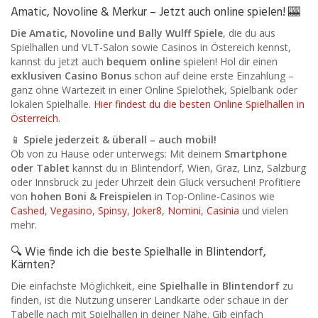
Amatic, Novoline & Merkur – Jetzt auch online spielen! 🎰
Die Amatic, Novoline und Bally Wulff Spiele
, die du aus
Spielhallen und VLT-Salon sowie Casinos in Östereich kennst,
kannst du jetzt auch
bequem online
spielen! Hol dir einen
exklusiven Casino Bonus
schon auf deine erste Einzahlung –
ganz ohne Wartezeit in einer Online Spielothek, Spielbank oder
lokalen Spielhalle.
Hier findest du die besten Online Spielhallen in
Österreich.
📱
Spiele jederzeit & überall – auch mobil!
Ob von zu Hause oder unterwegs: Mit deinem
Smartphone
oder Tablet
kannst du in Blintendorf, Wien, Graz, Linz, Salzburg
oder Innsbruck zu jeder Uhrzeit dein Glück versuchen! Profitiere
von
hohen Boni & Freispielen
in Top-Online-Casinos wie
Cashed
,
Vegasino
,
Spinsy
,
Joker8
,
Nomini
,
Casinia
und vielen
mehr.
🔍 Wie finde ich die beste Spielhalle in Blintendorf,
Kärnten?
Die einfachste Möglichkeit, eine
Spielhalle in Blintendorf
zu
finden, ist die Nutzung unserer Landkarte oder schaue in der
Tabelle nach mit Spielhallen in deiner Nähe. Gib einfach