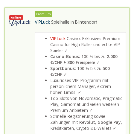
Premium
online
VIPLuck
Spielhalle in
Blintendorf
VIPLuck
Casino: Exklusives Premium-
Casino für High Roller und echte VIP-
Spieler ✓
Casino-Bonus:
100 % bis zu
2.000
€/CHF + 300 Freispiele
✓
Sportbonus:
100 % bis zu
500
€/CHF
✓
Luxuriöses VIP-Programm mit
persönlichem Manager, extrem
hohen Limits ✓
Top-Slots von Novomatic, Pragmatic
Play, Gamomat und vielen weiteren
Premium-Anbietern ✓
Schnelle Registrierung sowie
Zahlungen mit
Revolut
,
Google Pay
,
Kreditkarten, Crypto &E-Wallets ✓