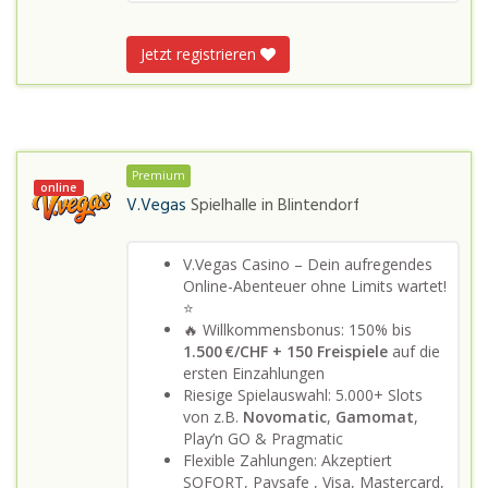
Jetzt registrieren
Premium
online
V.Vegas
Spielhalle in
Blintendorf
V.Vegas Casino – Dein aufregendes
Online-Abenteuer ohne Limits wartet!
⭐
🔥 Willkommensbonus: 150% bis
1.500 €/CHF + 150 Freispiele
auf die
ersten Einzahlungen
Riesige Spielauswahl: 5.000+ Slots
von z.B.
Novomatic
,
Gamomat
,
Play’n GO & Pragmatic
Flexible Zahlungen: Akzeptiert
SOFORT, Paysafe , Visa, Mastercard,