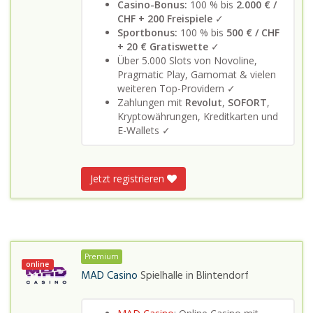
Casino-Bonus:
100 % bis
2.000 € /
CHF + 200 Freispiele
✓
Sportbonus:
100 % bis
500 € / CHF
+ 20 € Gratiswette
✓
Über 5.000 Slots von Novoline,
Pragmatic Play, Gamomat & vielen
weiteren Top-Providern ✓
Zahlungen mit
Revolut
,
SOFORT
,
Kryptowährungen, Kreditkarten und
E-Wallets ✓
Jetzt registrieren
Premium
online
MAD Casino
Spielhalle in
Blintendorf