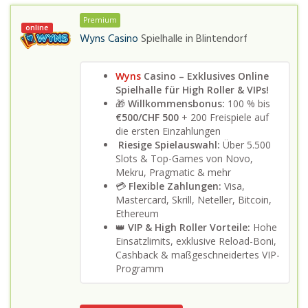
Premium
online
Wyns Casino
Spielhalle in
Blintendorf
Wyns
Casino – Exklusives Online
Spielhalle für High Roller & VIPs!
🎁
Willkommensbonus:
100 % bis
€500/CHF 500
+ 200 Freispiele auf
die ersten Einzahlungen
Riesige Spielauswahl:
Über 5.500
Slots & Top-Games von Novo,
Mekru, Pragmatic & mehr
💳
Flexible Zahlungen:
Visa,
Mastercard, Skrill, Neteller, Bitcoin,
Ethereum
👑
VIP & High Roller Vorteile:
Hohe
Einsatzlimits, exklusive Reload-Boni,
Cashback & maßgeschneidertes VIP-
Programm