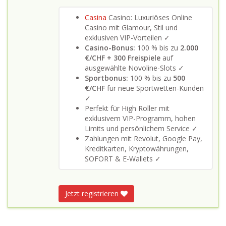
Casina
Casino: Luxuriöses Online
Casino mit Glamour, Stil und
exklusiven VIP-Vorteilen ✓
Casino-Bonus:
100 % bis zu
2.000
€/CHF + 300 Freispiele
auf
ausgewählte Novoline-Slots ✓
Sportbonus:
100 % bis zu
500
€/CHF
für neue Sportwetten-Kunden
✓
Perfekt für High Roller mit
exklusivem VIP-Programm, hohen
Limits und persönlichem Service ✓
Zahlungen mit Revolut, Google Pay,
Kreditkarten, Kryptowährungen,
SOFORT & E-Wallets ✓
Jetzt registrieren