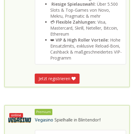
Riesige Spielauswahl:
Über 5.500
Slots & Top-Games von Novo,
Mekru, Pragmatic & mehr
💳
Flexible Zahlungen:
Visa,
Mastercard, Skrill, Neteller, Bitcoin,
Ethereum
👑
VIP & High Roller Vorteile:
Hohe
Einsatzlimits, exklusive Reload-Boni,
Cashback & maßgeschneidertes VIP-
Programm
Jetzt registrieren
Premium
online
Vegasino
Spielhalle in
Blintendorf