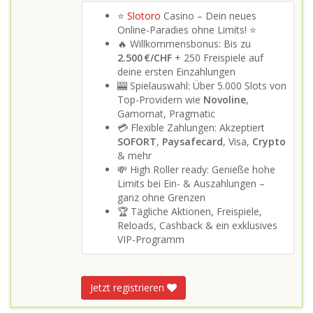
⭐
Slotoro
Casino – Dein neues
Online-Paradies ohne Limits! ⭐
🔥 Willkommensbonus: Bis zu
2.500 €/CHF
+ 250 Freispiele auf
deine ersten Einzahlungen
🎰 Spielauswahl: Über 5.000 Slots von
Top-Providern wie
Novoline
,
Gamomat, Pragmatic
💳 Flexible Zahlungen: Akzeptiert
SOFORT
,
Paysafecard
, Visa,
Crypto
& mehr
💸 High Roller ready: Genieße hohe
Limits bei Ein- & Auszahlungen –
ganz ohne Grenzen
🏆 Tägliche Aktionen, Freispiele,
Reloads, Cashback & ein exklusives
VIP-Programm
Jetzt registrieren