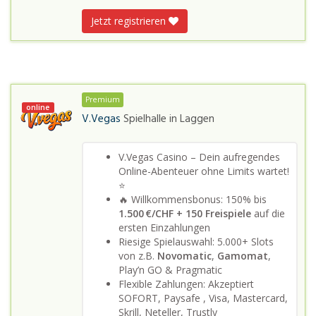
Jetzt registrieren
Premium
online
V.Vegas
Spielhalle in
Laggen
V.Vegas Casino – Dein aufregendes
Online-Abenteuer ohne Limits wartet!
⭐
🔥 Willkommensbonus: 150% bis
1.500 €/CHF + 150 Freispiele
auf die
ersten Einzahlungen
Riesige Spielauswahl: 5.000+ Slots
von z.B.
Novomatic
,
Gamomat
,
Play’n GO & Pragmatic
Flexible Zahlungen: Akzeptiert
SOFORT, Paysafe , Visa, Mastercard,
Skrill, Neteller, Trustly