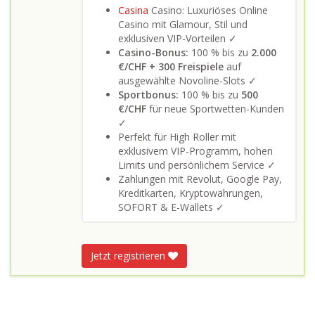
Casina
Casino: Luxuriöses Online
Casino mit Glamour, Stil und
exklusiven VIP-Vorteilen ✓
Casino-Bonus:
100 % bis zu
2.000
€/CHF + 300 Freispiele
auf
ausgewählte Novoline-Slots ✓
Sportbonus:
100 % bis zu
500
€/CHF
für neue Sportwetten-Kunden
✓
Perfekt für High Roller mit
exklusivem VIP-Programm, hohen
Limits und persönlichem Service ✓
Zahlungen mit Revolut, Google Pay,
Kreditkarten, Kryptowährungen,
SOFORT & E-Wallets ✓
Jetzt registrieren