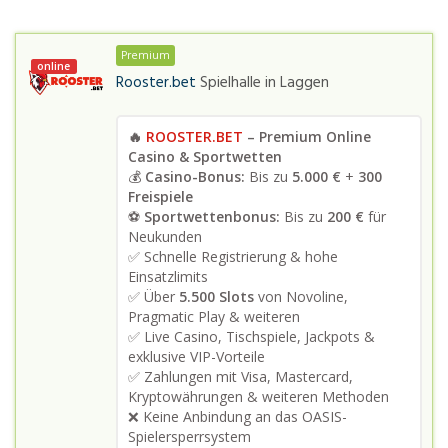
Premium
online
Rooster.bet
Spielhalle in
Laggen
🔥
ROOSTER.BET
– Premium Online
Casino & Sportwetten
💰
Casino-Bonus:
Bis zu
5.000 €
+
300
Freispiele
⚽
Sportwettenbonus:
Bis zu
200 €
für
Neukunden
✅ Schnelle Registrierung & hohe
Einsatzlimits
✅ Über
5.500 Slots
von Novoline,
Pragmatic Play & weiteren
✅ Live Casino, Tischspiele, Jackpots &
exklusive VIP-Vorteile
✅ Zahlungen mit Visa, Mastercard,
Kryptowährungen & weiteren Methoden
❌ Keine Anbindung an das OASIS-
Spielersperrsystem