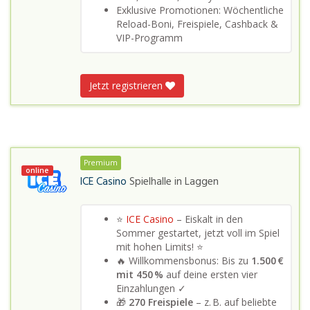
Exklusive Promotionen: Wöchentliche
Reload-Boni, Freispiele, Cashback &
VIP-Programm
Jetzt registrieren
Premium
online
ICE Casino
Spielhalle in
Laggen
⭐
ICE Casino
– Eiskalt in den
Sommer gestartet, jetzt voll im Spiel
mit hohen Limits! ⭐
🔥 Willkommensbonus: Bis zu
1.500 €
mit 450 %
auf deine ersten vier
Einzahlungen ✓
🎁
270 Freispiele
– z. B. auf beliebte