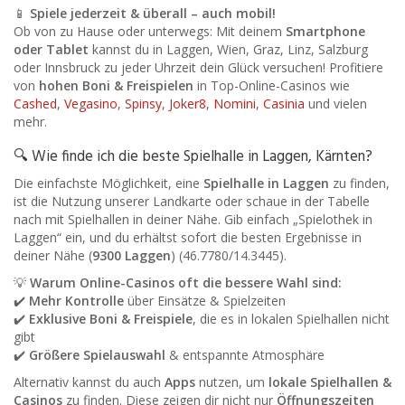
📱
Spiele jederzeit & überall – auch mobil!
Ob von zu Hause oder unterwegs: Mit deinem
Smartphone
oder Tablet
kannst du in Laggen, Wien, Graz, Linz, Salzburg
oder Innsbruck zu jeder Uhrzeit dein Glück versuchen! Profitiere
von
hohen Boni & Freispielen
in Top-Online-Casinos wie
Cashed
,
Vegasino
,
Spinsy
,
Joker8
,
Nomini
,
Casinia
und vielen
mehr.
🔍 Wie finde ich die beste Spielhalle in Laggen, Kärnten?
Die einfachste Möglichkeit, eine
Spielhalle in Laggen
zu finden,
ist die Nutzung unserer Landkarte oder schaue in der Tabelle
nach mit Spielhallen in deiner Nähe. Gib einfach „Spielothek in
Laggen“ ein, und du erhältst sofort die besten Ergebnisse in
deiner Nähe (
9300 Laggen
) (46.7780/14.3445).
💡
Warum Online-Casinos oft die bessere Wahl sind:
✔️
Mehr Kontrolle
über Einsätze & Spielzeiten
✔️
Exklusive Boni & Freispiele
, die es in lokalen Spielhallen nicht
gibt
✔️
Größere Spielauswahl
& entspannte Atmosphäre
Alternativ kannst du auch
Apps
nutzen, um
lokale Spielhallen &
Casinos
zu finden. Diese zeigen dir nicht nur
Öffnungszeiten