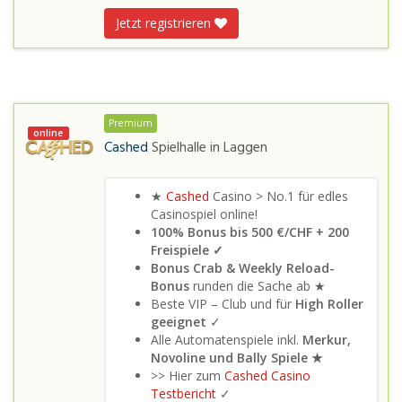
Jetzt registrieren
Premium
online
Cashed
Spielhalle in
Laggen
★
Cashed
Casino > No.1 für edles
Casinospiel online!
100% Bonus bis 500 €/CHF + 200
Freispiele ✓
Bonus Crab &
Weekly Reload-
Bonus
runden die Sache ab ★
Beste VIP – Club und für
High Roller
geeignet
✓
Alle Automatenspiele inkl.
Merkur,
Novoline und Bally Spiele ★
>> Hier zum
Cashed Casino
Testbericht
✓