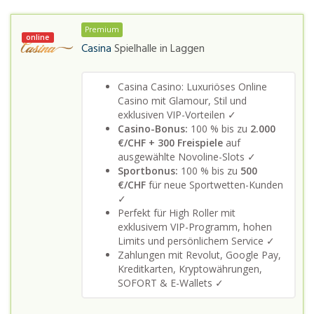
Premium
online
Casina
Spielhalle in
Laggen
Casina Casino: Luxuriöses Online
Casino mit Glamour, Stil und
exklusiven VIP-Vorteilen ✓
Casino-Bonus:
100 % bis zu
2.000
€/CHF + 300 Freispiele
auf
ausgewählte Novoline-Slots ✓
Sportbonus:
100 % bis zu
500
€/CHF
für neue Sportwetten-Kunden
✓
Perfekt für High Roller mit
exklusivem VIP-Programm, hohen
Limits und persönlichem Service ✓
Zahlungen mit Revolut, Google Pay,
Kreditkarten, Kryptowährungen,
SOFORT & E-Wallets ✓