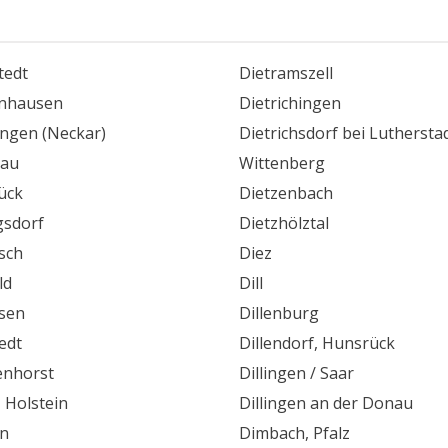
tedt
Dietramszell
nhausen
Dietrichingen
ingen (Neckar)
Dietrichsdorf bei Luthersta
sau
Wittenberg
ück
Dietzenbach
gsdorf
Dietzhölztal
zsch
Diez
ld
Dill
gsen
Dillenburg
edt
Dillendorf, Hunsrück
nhorst
Dillingen / Saar
, Holstein
Dillingen an der Donau
n
Dimbach, Pfalz