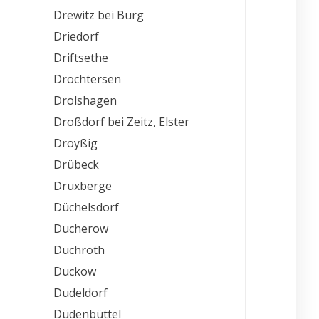
Drewitz bei Burg
Driedorf
Driftsethe
Drochtersen
Drolshagen
Droßdorf bei Zeitz, Elster
Droyßig
Drübeck
Druxberge
Düchelsdorf
Ducherow
Duchroth
Duckow
Dudeldorf
Düdenbüttel