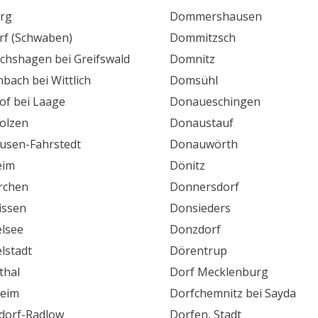
rg
Dommershausen
rf (Schwaben)
Dommitzsch
ichshagen bei Greifswald
Domnitz
nbach bei Wittlich
Domsühl
of bei Laage
Donaueschingen
olzen
Donaustauf
usen-Fahrstedt
Donauwörth
eim
Dönitz
irchen
Donnersdorf
issen
Donsieders
lsee
Donzdorf
lstadt
Dörentrup
thal
Dorf Mecklenburg
eim
Dorfchemnitz bei Sayda
dorf-Radlow
Dorfen, Stadt