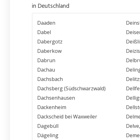
in Deutschland
Daaden
Deins
Dabel
Deise
Dabergotz
Deißl
Daberkow
Deizi
Dabrun
Delbr
Dachau
Delin
Dachsbach
Delit
Dachsberg (Südschwarzwald)
Dellfe
Dachsenhausen
Delli
Dackenheim
Dellst
Dackscheid bei Waxweiler
Delme
Dagebüll
Delve
Dägeling
Deme