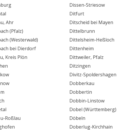
nburg
Dissen-Striesow
tal
Ditfurt
u, Ahr
Ditscheid bei Mayen
ach (Pfalz)
Dittelbrunn
ach (Westerwald)
Dittelsheim-Heßloch
ach bei Dierdorf
Dittenheim
u, Kreis Plön
Dittweiler, Pfalz
hen
Ditzingen
ekow
Divitz-Spoldershagen
enow
Dobberkau
um
Dobbertin
ch
Dobbin-Linstow
tal
Dobel (Württemberg)
u-Roßlau
Döbeln
ghofen
Doberlug-Kirchhain