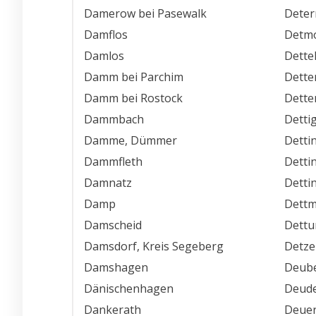
Damerow bei Pasewalk
Deter
Damflos
Detm
Damlos
Dette
Damm bei Parchim
Dette
Damm bei Rostock
Dette
Dammbach
Detti
Damme, Dümmer
Detti
Dammfleth
Dettin
Damnatz
Detti
Damp
Dettm
Damscheid
Dett
Damsdorf, Kreis Segeberg
Detz
Damshagen
Deube
Dänischenhagen
Deude
Dankerath
Deuer