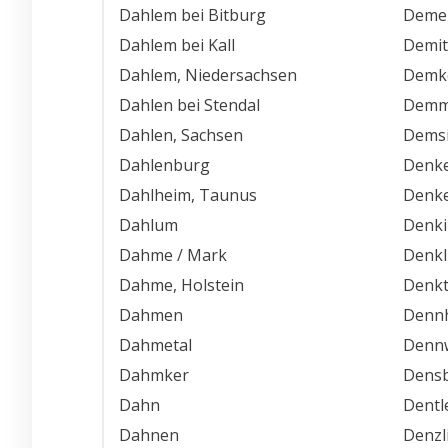
Dahlem bei Bitburg
Deme
Dahlem bei Kall
Demit
Dahlem, Niedersachsen
Demk
Dahlen bei Stendal
Demmi
Dahlen, Sachsen
Dems
Dahlenburg
Denke
Dahlheim, Taunus
Denke
Dahlum
Denki
Dahme / Mark
Denkl
Dahme, Holstein
Denk
Dahmen
Dennh
Dahmetal
Dennw
Dahmker
Dens
Dahn
Dentl
Dahnen
Denzl