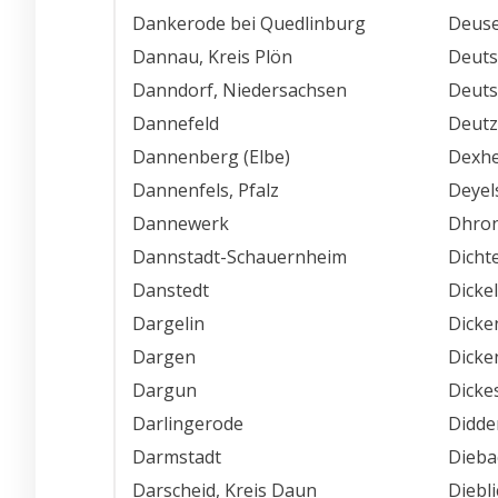
Dankerode bei Quedlinburg
Deuse
Dannau, Kreis Plön
Deuts
Danndorf, Niedersachsen
Deuts
Dannefeld
Deut
Dannenberg (Elbe)
Dexh
Dannenfels, Pfalz
Deyel
Dannewerk
Dhro
Dannstadt-Schauernheim
Dicht
Danstedt
Dickel
Dargelin
Dicke
Dargen
Dicke
Dargun
Dicke
Darlingerode
Didde
Darmstadt
Dieba
Darscheid, Kreis Daun
Diebli