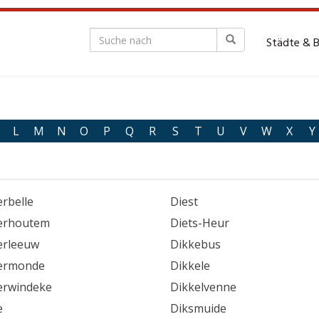
Städte & 
L
M
N
O
P
Q
R
S
T
U
V
W
X
Y
rbelle
Diest
erhoutem
Diets-Heur
erleeuw
Dikkebus
ermonde
Dikkele
erwindeke
Dikkelvenne
e
Diksmuide