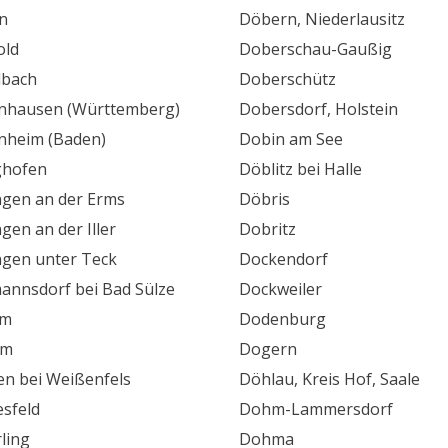
n
Döbern, Niederlausitz
old
Doberschau-Gaußig
lbach
Doberschütz
nhausen (Württemberg)
Dobersdorf, Holstein
nheim (Baden)
Dobin am See
ghofen
Döblitz bei Halle
ngen an der Erms
Döbris
gen an der Iller
Dobritz
ngen unter Teck
Dockendorf
annsdorf bei Bad Sülze
Dockweiler
um
Dodenburg
em
Dogern
n bei Weißenfels
Döhlau, Kreis Hof, Saale
sfeld
Dohm-Lammersdorf
ling
Dohma