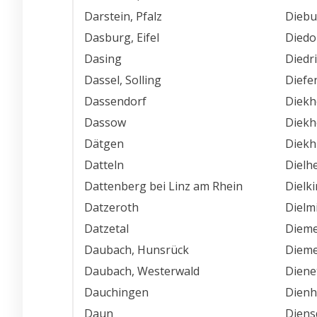
Darstein, Pfalz
Diebu
Dasburg, Eifel
Diedo
Dasing
Diedr
Dassel, Solling
Diefe
Dassendorf
Diekh
Dassow
Diekh
Dätgen
Diekh
Datteln
Dielh
Dattenberg bei Linz am Rhein
Dielk
Datzeroth
Dielm
Datzetal
Dieme
Daubach, Hunsrück
Dieme
Daubach, Westerwald
Diene
Dauchingen
Dienh
Daun
Diens