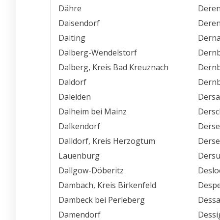
Dähre
Dere
Daisendorf
Deren
Daiting
Derna
Dalberg-Wendelstorf
Dernb
Dalberg, Kreis Bad Kreuznach
Dernb
Daldorf
Dernb
Daleiden
Dersa
Dalheim bei Mainz
Dersc
Dalkendorf
Ders
Dalldorf, Kreis Herzogtum
Ders
Lauenburg
Ders
Dallgow-Döberitz
Deslo
Dambach, Kreis Birkenfeld
Despe
Dambeck bei Perleberg
Dessa
Damendorf
Dessi