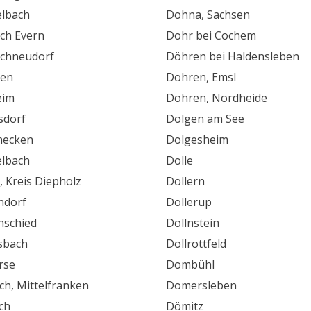
lbach
Dohna, Sachsen
ch Evern
Dohr bei Cochem
chneudorf
Döhren bei Haldensleben
zen
Dohren, Emsl
eim
Dohren, Nordheide
sdorf
Dolgen am See
necken
Dolgesheim
elbach
Dolle
, Kreis Diepholz
Dollern
ndorf
Dollerup
nschied
Dollnstein
sbach
Dollrottfeld
rse
Dombühl
ch, Mittelfranken
Domersleben
ch
Dömitz