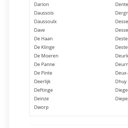
Darion
Dent
Daussois
Derg
Daussoulx
Desse
Dave
Dess
De Haan
Deste
De Klinge
Deste
De Moeren
Deurl
De Panne
Deur
De Pinte
Deux-
Deerlijk
Dhuy
Deftinge
Dieg
Deinze
Diep
Dworp