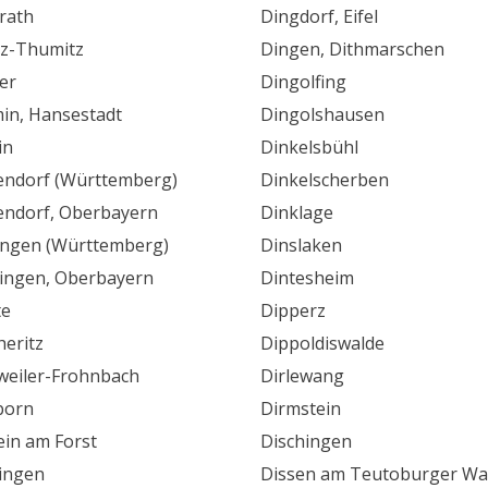
rath
Dingdorf, Eifel
z-Thumitz
Dingen, Dithmarschen
er
Dingolfing
n, Hansestadt
Dingolshausen
in
Dinkelsbühl
ndorf (Württemberg)
Dinkelscherben
ndorf, Oberbayern
Dinklage
ngen (Württemberg)
Dinslaken
ingen, Oberbayern
Dintesheim
te
Dipperz
eritz
Dippoldiswalde
eiler-Frohnbach
Dirlewang
born
Dirmstein
ein am Forst
Dischingen
ingen
Dissen am Teutoburger Wa