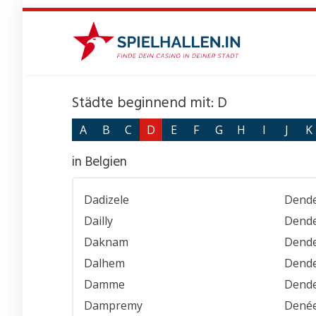
Skip
to
main
content
Städte beginnend mit: D
A
B
C
D
E
F
G
H
I
J
K
in Belgien
Dadizele
Dende
Dailly
Dend
Daknam
Dend
Dalhem
Dend
Damme
Dend
Dampremy
Dené