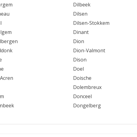
ergem
Dilbeek
neau
Dilsen
l
Dilsen-Stokkem
elgem
Dinant
lbergen
Dion
ldonk
Dion-Valmont
e
Dison
ne
Doel
Acren
Doische
Dolembreux
em
Donceel
enbeek
Dongelberg